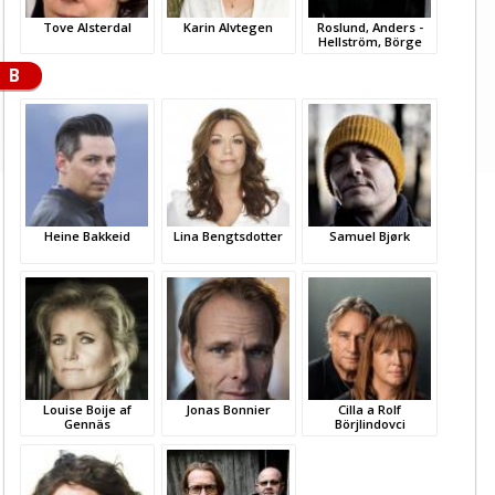
Tove Alsterdal
Karin Alvtegen
Roslund, Anders -
Hellström, Börge
B
Heine Bakkeid
Lina Bengtsdotter
Samuel Bjørk
Louise Boije af
Jonas Bonnier
Cilla a Rolf
Gennäs
Börjlindovci