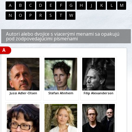
A
B
C
D
E
F
G
H
J
K
L
M
N
O
P
R
S
T
W
Autori alebo dvojice s viacerými menami sa opakujú
pod zodpovedajúcimi písmenami
A
Jussi Adler-Olsen
Stefan Ahnhem
Filip Alexanderson