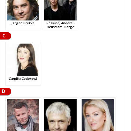
Jørgen Brekke
Roslund, Anders -
Hellström, Börge
C
Camilla Cederová
D