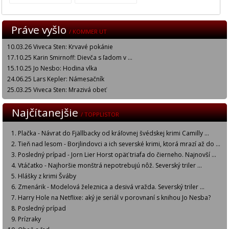
Práve vyšlo
/ KOMMER UT
10.03.26 Viveca Sten: Krvavé pokánie
17.10.25 Karin Smirnoff: Dievča s ľadom v ...
15.10.25 Jo Nesbo: Hodina vlka
24.06.25 Lars Kepler: Námesačník
25.03.25 Viveca Sten: Mrazivá obeť
Najčítanejšie
/ TOPPLISTOR
Plačka - Návrat do Fjällbacky od kráľovnej švédskej krimi Camilly ...
Tieň nad lesom - Borjlindovci a ich severské krimi, ktorá mrazí až do ...
Posledný prípad - Jorn Lier Horst opäť triafa do čierneho. Najnovší ...
Vtáčatko - Najhoršie monštrá nepotrebujú nôž. Severský triler ...
Hlášky z krimi Šváby
Zmenárik - Modelová železnica a desivá vražda. Severský triler ...
Harry Hole na Netflixe: aký je seriál v porovnaní s knihou Jo Nesba?
Posledný prípad
Prízraky