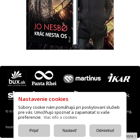
Máte otázku? Tip?
krimi@ikar.sk
© IKAR a. s., 2013-2022 |
Nastavenie cookies
|
A.I.S. webové stránky, desing,
hosting
Hore ↑