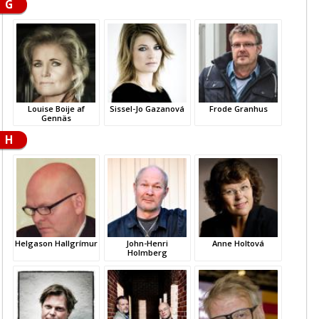
G
Louise Boije af
Sissel-Jo Gazanová
Frode Granhus
Gennäs
H
Helgason Hallgrímur
John-Henri
Anne Holtová
Holmberg