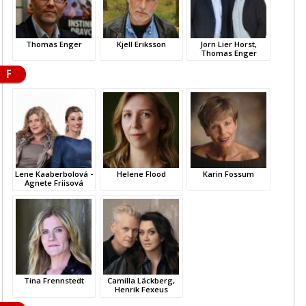
Thomas Enger
Kjell Eriksson
Jorn Lier Horst,
Thomas Enger
F
Lene Kaaberbolová -
Helene Flood
Karin Fossum
Agnete Friisová
Tina Frennstedt
Camilla Läckberg,
Henrik Fexeus