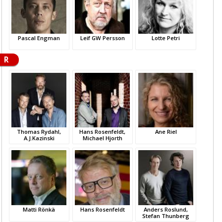
Pascal Engman
Leif GW Persson
Lotte Petri
R
Thomas Rydahl,
Hans Rosenfeldt,
Ane Riel
A.J.Kazinski
Michael Hjorth
Matti Rönkä
Hans Rosenfeldt
Anders Roslund,
Stefan Thunberg