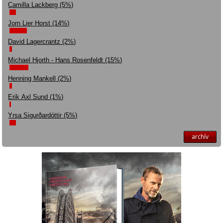
Camilla Lackberg (5%)
Jorn Lier Horst (14%)
David Lagercrantz (2%)
Michael Hjorth - Hans Rosenfeldt (15%)
Henning Mankell (2%)
Erik Axl Sund (1%)
Yrsa Sigurðardóttir (5%)
archív