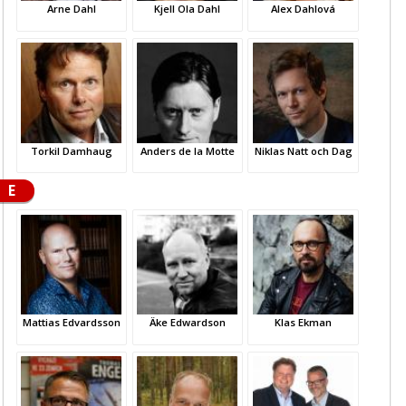
Arne Dahl
Kjell Ola Dahl
Alex Dahlová
Torkil Damhaug
Anders de la Motte
Niklas Natt och Dag
E
Mattias Edvardsson
Äke Edwardson
Klas Ekman