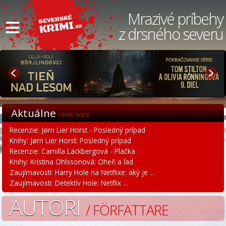
≡
Mrazivé príbehy
z drsného severu
Aktuálne
/ HVA SKJER
Recenzie: Jørn Lier Horst - Posledný prípad
Knihy: Jørn Lier Horst: Posledný prípad
Recenzie: Camilla Läckbergová - Plačka
Knihy: Kristina Ohlssonová: Oheň a ľad
Zaujímavosti: Harry Hole na Netflixe: aký je ...
Zaujímavosti: Detektív Hole: Netflix ...
AUTORI
/ FÖRFATTARE