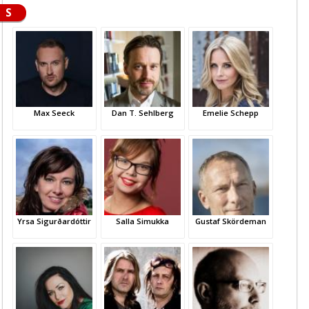
S
Max Seeck
Dan T. Sehlberg
Emelie Schepp
Yrsa Sigurðardóttir
Salla Simukka
Gustaf Skördeman