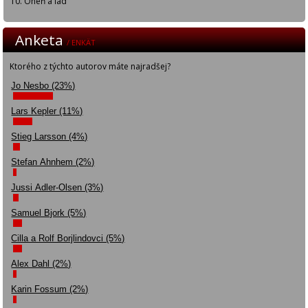
Oheň a ľad
Anketa
/ ENKÄT
Ktorého z týchto autorov máte najradšej?
Jo Nesbo (23%)
Lars Kepler (11%)
Stieg Larsson (4%)
Stefan Ahnhem (2%)
Jussi Adler-Olsen (3%)
Samuel Bjork (5%)
Cilla a Rolf Borjlindovci (5%)
Alex Dahl (2%)
Karin Fossum (2%)