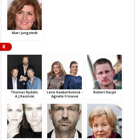
Mari Jungstedt
K
Thomas Rydahl,
Lene Kaaberbolová -
Robert Karjel
A.J.Kazinski
Agnete Friisová