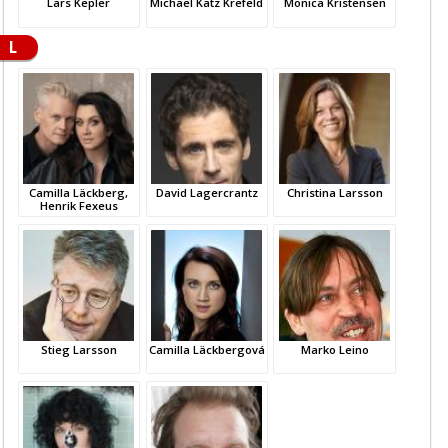
Lars Kepler
Michael Katz Krefeld
Monica Kristensen
L
Camilla Läckberg,
David Lagercrantz
Christina Larsson
Henrik Fexeus
Stieg Larsson
Camilla Läckbergová
Marko Leino