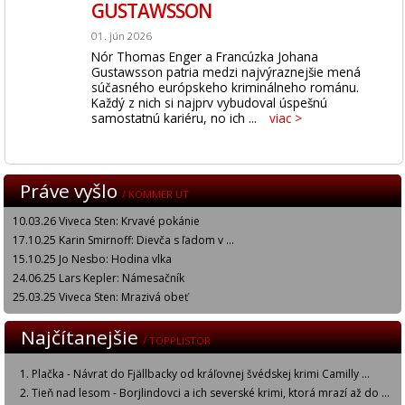
GUSTAWSSON
01. jún 2026
Nór Thomas Enger a Francúzka Johana
Gustawsson patria medzi najvýraznejšie mená
súčasného európskeho kriminálneho románu.
Každý z nich si najprv vybudoval úspešnú
samostatnú kariéru, no ich ...
viac >
Práve vyšlo
/ KOMMER UT
10.03.26 Viveca Sten: Krvavé pokánie
17.10.25 Karin Smirnoff: Dievča s ľadom v ...
15.10.25 Jo Nesbo: Hodina vlka
24.06.25 Lars Kepler: Námesačník
25.03.25 Viveca Sten: Mrazivá obeť
Najčítanejšie
/ TOPPLISTOR
Plačka - Návrat do Fjällbacky od kráľovnej švédskej krimi Camilly ...
Tieň nad lesom - Borjlindovci a ich severské krimi, ktorá mrazí až do ...