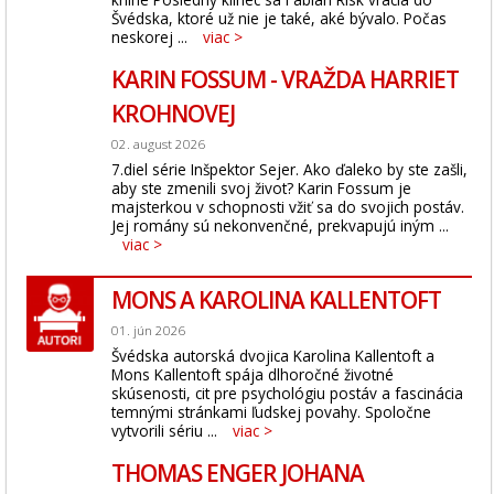
Švédska, ktoré už nie je také, aké bývalo. Počas
neskorej ...
viac >
KARIN FOSSUM - VRAŽDA HARRIET
KROHNOVEJ
02. august 2026
7.diel série Inšpektor Sejer. Ako ďaleko by ste zašli,
aby ste zmenili svoj život? Karin Fossum je
majsterkou v schopnosti vžiť sa do svojich postáv.
Jej romány sú nekonvenčné, prekvapujú iným ...
viac >
MONS A KAROLINA KALLENTOFT
01. jún 2026
Švédska autorská dvojica Karolina Kallentoft a
Mons Kallentoft spája dlhoročné životné
skúsenosti, cit pre psychológiu postáv a fascinácia
temnými stránkami ľudskej povahy. Spoločne
vytvorili sériu ...
viac >
THOMAS ENGER JOHANA