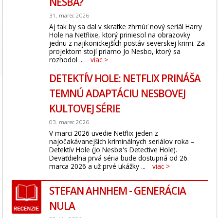
NESBA?
31. marec 2026
Aj tak by sa dal v skratke zhrnúť nový seriál Harry
Hole na Netflixe, ktorý priniesol na obrazovky
jednu z najikonickejších postáv severskej krimi. Za
projektom stojí priamo Jo Nesbo, ktorý sa
rozhodol ...
viac >
DETEKTÍV HOLE: NETFLIX PRINÁŠA
TEMNÚ ADAPTÁCIU NESBOVEJ
KULTOVEJ SÉRIE
03. marec 2026
V marci 2026 uvedie Netflix jeden z
najočakávanejších kriminálnych seriálov roka –
Detektív Hole (Jo Nesbø's Detective Hole).
Deväťdielna prvá séria bude dostupná od 26.
marca 2026 a už prvé ukážky ...
viac >
STEFAN AHNHEM - GENERÁCIA
NULA