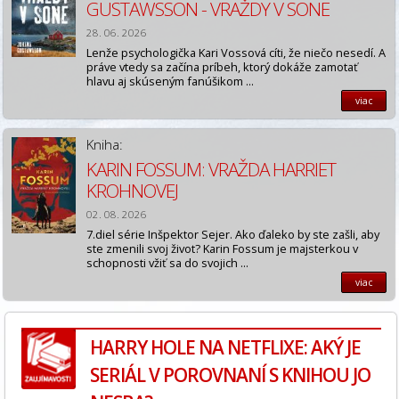
GUSTAWSSON - VRAŽDY V SONE
28. 06. 2026
Lenže psychologička Kari Vossová cíti, že niečo nesedí. A
práve vtedy sa začína príbeh, ktorý dokáže zamotať
hlavu aj skúseným fanúšikom ...
viac
Kniha:
KARIN FOSSUM: VRAŽDA HARRIET
KROHNOVEJ
02. 08. 2026
7.diel série Inšpektor Sejer. Ako ďaleko by ste zašli, aby
ste zmenili svoj život? Karin Fossum je majsterkou v
schopnosti vžiť sa do svojich ...
viac
HARRY HOLE NA NETFLIXE: AKÝ JE
SERIÁL V POROVNANÍ S KNIHOU JO