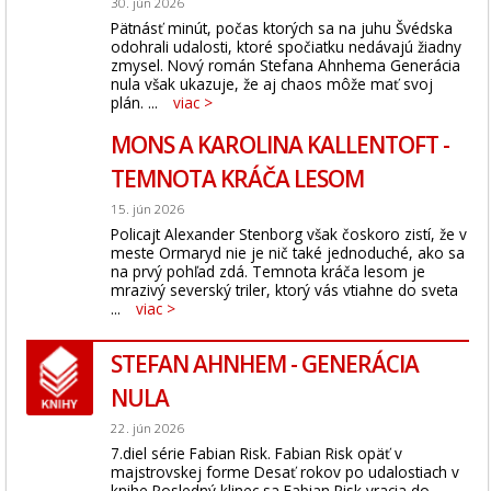
30. jún 2026
Pätnásť minút, počas ktorých sa na juhu Švédska
odohrali udalosti, ktoré spočiatku nedávajú žiadny
zmysel. Nový román Stefana Ahnhema Generácia
nula však ukazuje, že aj chaos môže mať svoj
plán. ...
viac >
MONS A KAROLINA KALLENTOFT -
TEMNOTA KRÁČA LESOM
15. jún 2026
Policajt Alexander Stenborg však čoskoro zistí, že v
meste Ormaryd nie je nič také jednoduché, ako sa
na prvý pohľad zdá. Temnota kráča lesom je
mrazivý severský triler, ktorý vás vtiahne do sveta
...
viac >
STEFAN AHNHEM - GENERÁCIA
NULA
22. jún 2026
7.diel série Fabian Risk. Fabian Risk opäť v
majstrovskej forme Desať rokov po udalostiach v
knihe Posledný klinec sa Fabian Risk vracia do