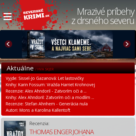
≡
Mrazivé príbehy
z drsného severu
Aktuálne
/ HVA SKJER
Vyjde: Sissel-Jo Gazanová: Let lastovičky
Knihy: Karin Fossum: Vražda Harriet Krohnovej
Recenzie: Alex Ahndoril - Zatvorím oči a ...
Knihy: Alex Ahndoril: Zatvorím oči a modlím ...
Recenzie: Stefan Ahnhem - Generácia nula
Autori: Mons a Karolina Kallentoft
Recenzia:
THOMAS ENGER JOHANA