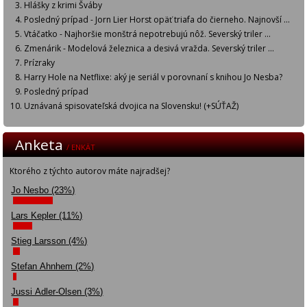
Hlášky z krimi Šváby
Posledný prípad - Jorn Lier Horst opäť triafa do čierneho. Najnovší ...
Vtáčatko - Najhoršie monštrá nepotrebujú nôž. Severský triler ...
Zmenárik - Modelová železnica a desivá vražda. Severský triler ...
Prízraky
Harry Hole na Netflixe: aký je seriál v porovnaní s knihou Jo Nesba?
Posledný prípad
Uznávaná spisovateľská dvojica na Slovensku! (+SÚŤAŽ)
Anketa
/ ENKÄT
Ktorého z týchto autorov máte najradšej?
Jo Nesbo (23%)
Lars Kepler (11%)
Stieg Larsson (4%)
Stefan Ahnhem (2%)
Jussi Adler-Olsen (3%)