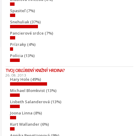
Spasiteľ (7%)
Snehuliak (37%)
Pancierové srdce (7%)
Prízraky (4%)
Polícia (13%)
TVOJ OBĽÚBENÝ KNIŽNÝ HRDINA?
26. 08. 2013
Hary Hole (49%)
Michael Blomkvist (13%)
Lisbeth Salanderová (13%)
Joona Linna (8%)
Kurt Wallander (6%)
Annika Bengtzonová (9%)