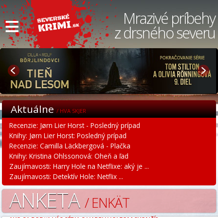
≡
Mrazivé príbehy
z drsného severu
Aktuálne
/ HVA SKJER
Recenzie: Jørn Lier Horst - Posledný prípad
Knihy: Jørn Lier Horst: Posledný prípad
Recenzie: Camilla Läckbergová - Plačka
Knihy: Kristina Ohlssonová: Oheň a ľad
Zaujímavosti: Harry Hole na Netflixe: aký je ...
Zaujímavosti: Detektív Hole: Netflix ...
ANKETA
/ ENKÄT