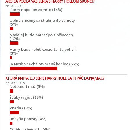
AKO SA PODĽA VÁS SÉRIA S HARRY HOLEOM SKONČÍ?
28. 01. 2014
Harry napokon zomrie (14%)
Úplne zničený sa stiahne do samoty
(5%)
Naďalej bude pátrať po zločincoch
(12%)
Harry bude robiť konzultanta polícii
(3%)
Jo Nesbo nechá otvorený koniec (66%)
KTORÁ KNIHA ZO SÉRIE HARRY HOLE SA TI PÁČILA NAJVIAC?
27. 03. 2015
Netopierí muž (5%)
Šváby (vyjde) (6%)
Zrada (13%)
Bohyňa pomsty (4%)
Diablova hviezda (6%)