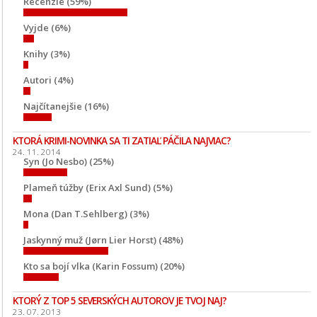
Recenzie (59%)
Vyjde (6%)
Knihy (3%)
Autori (4%)
Najčítanejšie (16%)
KTORÁ KRIMI-NOVINKA SA TI ZATIAĽ PÁČILA NAJVIAC?
24. 11. 2014
Syn (Jo Nesbo) (25%)
Plameň túžby (Erix Axl Sund) (5%)
Mona (Dan T.Sehlberg) (3%)
Jaskynný muž (Jørn Lier Horst) (48%)
Kto sa bojí vlka (Karin Fossum) (20%)
KTORÝ Z TOP 5 SEVERSKÝCH AUTOROV JE TVOJ NAJ?
23. 07. 2013