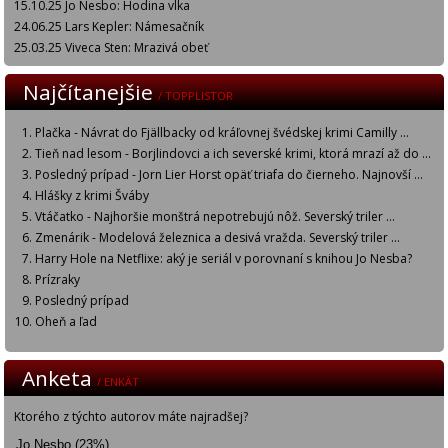
15.10.25 Jo Nesbo: Hodina vlka
24.06.25 Lars Kepler: Námesačník
25.03.25 Viveca Sten: Mrazivá obeť
Najčítanejšie
/ TOPPLISTOR
Plačka - Návrat do Fjällbacky od kráľovnej švédskej krimi Camilly ...
Tieň nad lesom - Borjlindovci a ich severské krimi, ktorá mrazí až do ...
Posledný prípad - Jorn Lier Horst opäť triafa do čierneho. Najnovší ...
Hlášky z krimi Šváby
Vtáčatko - Najhoršie monštrá nepotrebujú nôž. Severský triler ...
Zmenárik - Modelová železnica a desivá vražda. Severský triler ...
Harry Hole na Netflixe: aký je seriál v porovnaní s knihou Jo Nesba?
Prízraky
Posledný prípad
Oheň a ľad
Anketa
/ ENKÄT
Ktorého z týchto autorov máte najradšej?
Jo Nesbo (23%)