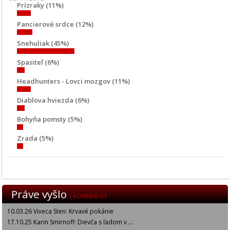
Prízraky (11%)
Pancierové srdce (12%)
Snehuliak (45%)
Spasiteľ (6%)
Headhunters - Lovci mozgov (11%)
Diablova hviezda (6%)
Bohyňa pomsty (5%)
Zrada (5%)
Práve vyšlo
/ KOMMER UT
10.03.26 Viveca Sten: Krvavé pokánie
17.10.25 Karin Smirnoff: Dievča s ľadom v ...