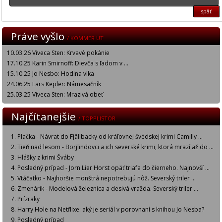
späť
Práve vyšlo
/ KOMMER UT
10.03.26 Viveca Sten: Krvavé pokánie
17.10.25 Karin Smirnoff: Dievča s ľadom v ...
15.10.25 Jo Nesbo: Hodina vlka
24.06.25 Lars Kepler: Námesačník
25.03.25 Viveca Sten: Mrazivá obeť
Najčítanejšie
/ TOPPLISTOR
Plačka - Návrat do Fjällbacky od kráľovnej švédskej krimi Camilly ...
Tieň nad lesom - Borjlindovci a ich severské krimi, ktorá mrazí až do ...
Hlášky z krimi Šváby
Posledný prípad - Jorn Lier Horst opäť triafa do čierneho. Najnovší ...
Vtáčatko - Najhoršie monštrá nepotrebujú nôž. Severský triler ...
Zmenárik - Modelová železnica a desivá vražda. Severský triler ...
Prízraky
Harry Hole na Netflixe: aký je seriál v porovnaní s knihou Jo Nesba?
Posledný prípad