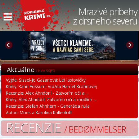
≡
Mrazivé príbehy
z drsného severu
Aktuálne
/ HVA SKJER
Vyjde: Sissel-Jo Gazanová: Let lastovičky
Knihy: Karin Fossum: Vražda Harriet Krohnovej
Recenzie: Alex Ahndoril - Zatvorím oči a ...
Knihy: Alex Ahndoril: Zatvorím oči a modlím ...
Recenzie: Stefan Ahnhem - Generácia nula
Autori: Mons a Karolina Kallentoft
RECENZIE
/ BEDØMMELSER