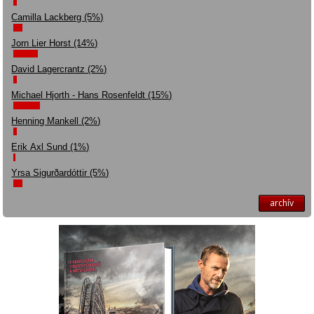
Camilla Lackberg (5%)
Jorn Lier Horst (14%)
David Lagercrantz (2%)
Michael Hjorth - Hans Rosenfeldt (15%)
Henning Mankell (2%)
Erik Axl Sund (1%)
Yrsa Sigurðardóttir (5%)
archív