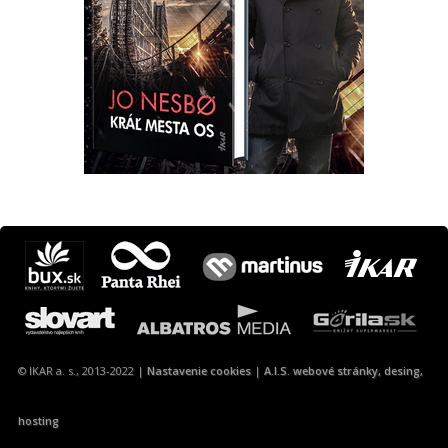
Máte otázku? Tip?
krimi@ikar.sk
© IKAR a. s., 2013-2022 |
Nastavenie cookies
|
A.I.S. webové stránky, desing,
hosting