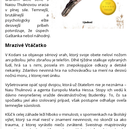
Naiou Thulinovou vracia
v plnej sile. Temnejší,
brutálnejší a
psychologicky ešte
desivejší príbeh
potvrdzuje, že úspech
Gaštanka nebol náhodný.
Mrazivé Vtáčatko
V Kodani sa objavuje sériový vrah, ktorý svoje obete neloví nožom
ani pištoľou. Jeho zbraňou je telefón. Dlhé týždne stalkuje vybraných
ľudí, hrá sa s nimi, posiela im znepokojujúce odkazy a detské
riekanky. Zdanlivo nevinná hra na schovávačku sa mení na desivú
nočnú moru, z ktorej niet úniku.
Vyšetrovanie opäť spojí dvojicu, ktorá už čitateľom nie je neznáma –
Naiu Thulinovú a agenta Europolu Marka Hessa. Stopy ich vedú k
dávno nevyriešenej vražde devätnásťročnej študentky. To, čo sa
spočiatku javí ako izolovaný prípad, však postupne odhaľuje oveľa
temnejšie súvislosti.
Kľúč k celej záhade leží hlboko v minulosti, v spomienkach na školský
výlet, ktorý sa mal niesť v znamení nevinnosti, no skončil sa ako
trauma, z ktorej vyrástlo niečo zvrátené. Sveistrup majstrovsky