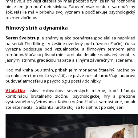
mrazivo, a citlivejší čitatelia by mali počítať s tým, že kniha rozhodne
nie je len „jemnou“ detektívkou. Zároveň však nejde o samoúčelný
šok. Násilie má v príbehu svoj význam a podčiarkuje psychologický
rozmer zločinov.
Filmový strih a dynamika
Søren Sveistrup
je známy aj ako scenárista (podieľal sa napríklad
na seriáli The Killing - v češtine uvedený pod názvom Zločin), čo sa
výrazne podpisuje pod vizuálnosťou a filmovým tempom jeho
románov. Vtáčatko pôsobí miestami ako detailne napísaný seriál – s
jasnými strihmi, gradáciou napätia a silnými záverečnými scénami.
Hoci má kniha 500 strán, príbeh je mimoriadne čitateľný. Možno by
sa dalo sem-tam niečo vykrátiť, ale práve rozsah umožňuje autorovi
budovať atmosféru a psychológiu postáv do hĺbky.
Vtáčatko
osloví milovníkov severských trilerov, ktorí hľadajú
kombináciu brutálneho zločinu, psychologickej hry a precízne
vystavaného vyšetrovania. Knihu možno čítať aj samostatne, no ak
ste ešte nečítali Gaštanka, určite stojí za to siahnuť po celej sérii.