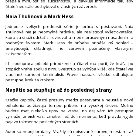
prepája minulosť so súčasnosťou a dávkuje informácie tak, aby
čitateľ neustále pochyboval o vlastných záveroch.
Naia Thulinová a Mark Hess
Jednou z veľkých predností série je práca s postavami. Naia
Thulinová nie je neomylná hrdinka, ale realistická vyšetrovateľka,
ktorá sa snaží udržať si rovnováhu medzi pracovným nasadením a
osobným životom. Mark Hess do príbehu prináša iný pohľad –
analytickejší, chladnejší, no zároveň poznačený vlastnými
skúsenosťami.
Ich spolupráca pôsobí prirodzene a čitateľ má pocit, že kráča po
stopách vraha spolu s nimi. Sveistrup sa vyhýba klišé, kde čitateľ vie
viac než samotní kriminalisti. Práve naopak, všetko odhaľujete
postupne, krok za krokom.
Napätie sa stupňuje až do poslednej strany
Kratšie kapitoly, časté presuny medzi postavami a neustále nové
odhalenia udržiavajú tempo príbehu na vysokej úrovni. Možno
budete mať niekoľko tipov na vraha, no dej vám ich postupne
vymaže, zneistí vás, zmätie... až do momentu, keď pravda vyjde
najavo takmer na posledných stranách.
Autor sa nebojí brutality. Vraždy sú opisované surovo, miestami až