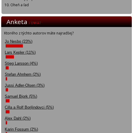
Oheň a ľad
Anketa
/ ENKÄT
Ktorého z týchto autorov máte najradšej?
Jo Nesbo (23%)
Lars Kepler (11%)
Stieg Larsson (4%)
Stefan Ahnhem (2%)
Jussi Adler-Olsen (3%)
Samuel Bjork (5%)
Cilla a Rolf Borjlindovci (5%)
Alex Dahl (2%)
Karin Fossum (2%)