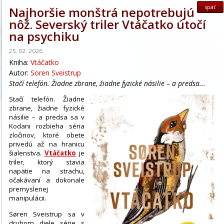
späť
Najhoršie monštrá nepotrebujú
nôž. Severský triler Vtáčatko útočí
na psychiku
25. 02. 2026
Kniha:
Vtáčatko
Autor:
Soren Sveistrup
Stačí telefón. Žiadne zbrane, žiadne fyzické násilie – a predsa...
Stačí telefón. Žiadne
zbrane, žiadne fyzické
násilie – a predsa sa v
Kodani rozbieha séria
zločinov, ktoré obete
privedú až na hranicu
šialenstva.
Vtáčatko
je
triler, ktorý stavia
napätie na strachu,
očakávaní a dokonale
premyslenej
manipulácii.
Søren Sveistrup sa v
druhom diele série s