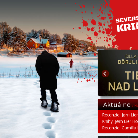
Aktuálne
/ H
Recenzie: Jørn Lie
Knihy: Jørn Lier H
Recenzie: Camilla