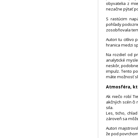
obyvatelia z mie
nezačne pýtať pol
S rastúcim nap
pohľady podozrie
zosobňovala temn
Autori tu citlivo
hranica medzi s
Na rozdiel od pr
analytické mysl
neskôr, podobne
impulz. Tento po
máte možnosť sle
Atmosféra, kt
Ak niečo robí Ti
akčných scén či 
sila.
Les, ticho, chla
zároveň sa môže 
Autori majstrovs
že pod povrchom