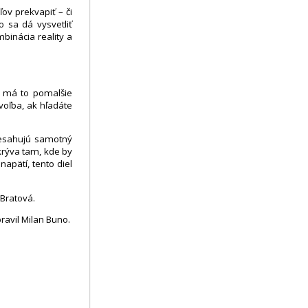
ov prekvapiť – či
 sa dá vysvetliť
binácia reality a
, má to pomalšie
voľba, ak hľadáte
resahujú samotný
skrýva tam, kde by
napätí, tento diel
 Bratová.
ravil Milan Buno.