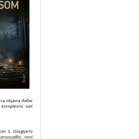
sa objavia ďalšie
a komplexnú sieť
ec S. (Slagtjärn)
rousadlíci, noví