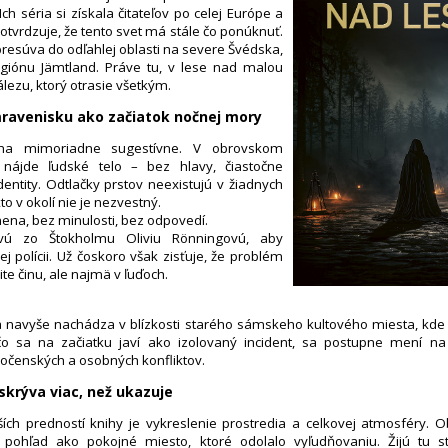
Ich séria si získala čitateľov po celej Európe a
potvrdzuje, že tento svet má stále čo ponúknuť.
presúva do odľahlej oblasti na severe Švédska,
giónu Jämtland. Práve tu, v lese nad malou
lezu, ktorý otrasie všetkým.
mravenisku ako začiatok nočnej mory
ína mimoriadne sugestívne. V obrovskom
nájde ľudské telo – bez hlavy, čiastočne
dentity. Odtlačky prstov neexistujú v žiadnych
o v okolí nie je nezvestný.
mena, bez minulosti, bez odpovedí.
zvú zo Štokholmu Oliviu Rönningovú, aby
 polícii. Už čoskoro však zisťuje, že problém
lite činu, ale najmä v ľuďoch.
a navyše nachádza v blízkosti starého sámskeho kultového miesta, kde 
 čo sa na začiatku javí ako izolovaný incident, sa postupne mení n
oločenských a osobných konfliktov.
skrýva viac, než ukazuje
ích predností knihy je vykreslenie prostredia a celkovej atmosféry. Ob
pohľad ako pokojné miesto, ktoré odolalo vyľudňovaniu. Žijú tu sta