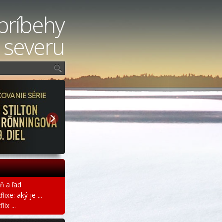
príbehy
 severu
ň a ľad
ixe: aký je ...
ix ...