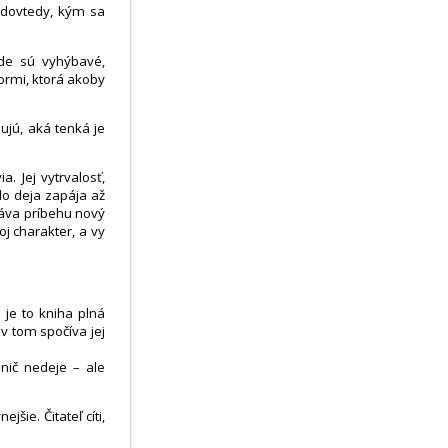
n dovtedy, kým sa
ede sú vyhýbavé,
ormi, ktorá akoby
zujú, aká tenká je
. Jej vytrvalosť,
o deja zapája až
dáva príbehu nový
j charakter, a vy
 je to kniha plná
v tom spočíva jej
 nič nedeje – ale
šie. Čitateľ cíti,