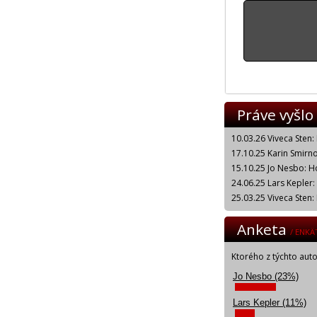
Práve vyšlo
10.03.26 Viveca Sten:
17.10.25 Karin Smirnof
15.10.25 Jo Nesbo: H
24.06.25 Lars Kepler
25.03.25 Viveca Sten:
Anketa
/ ENKÄ
Ktorého z týchto aut
Jo Nesbo (23%)
Lars Kepler (11%)