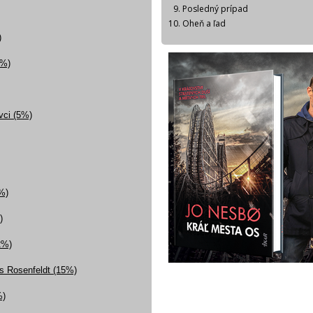
Posledný prípad
Oheň a ľad
)
3%)
ovci (5%)
%)
)
2%)
ns Rosenfeldt (15%)
%)