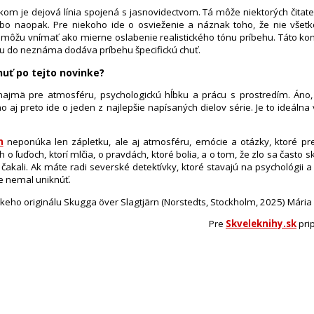
m je dejová línia spojená s jasnovidectvom. Tá môže niektorých čitateľ
ebo naopak. Pre niekoho ide o osvieženie a náznak toho, že nie všetko
to môžu vnímať ako mierne oslabenie realistického tónu príbehu. Táto kom
 do neznáma dodáva príbehu špecifickú chuť.
nuť po tejto novinke?
ajmä pre atmosféru, psychologickú hĺbku a prácu s prostredím. Áno
 aj preto ide o jeden z najlepšie napísaných dielov série. Je to ideálna 
m
neponúka len zápletku, ale aj atmosféru, emócie a otázky, ktoré p
beh o ľuďoch, ktorí mlčia, o pravdách, ktoré bolia, a o tom, že zlo sa často 
čakali. Ak máte radi severské detektívky, ktoré stavajú na psychológii a 
 nemal uniknúť.
keho originálu Skugga över Slagtjärn (Norstedts, Stockholm, 2025) Mária
Pre
Skveleknihy.sk
prip