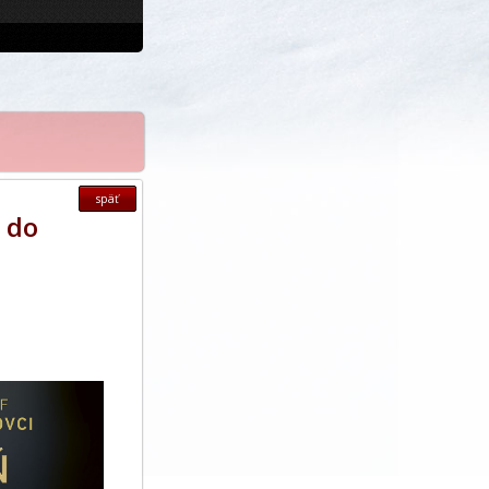
späť
ž do