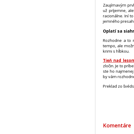
Zaujímavým prvko
už príjemne, al
racionálne. Iní 
jemného presahu
Oplatí sa siah
Rozhodne a to n
tempo, ale možno
krimi s hĺbkou.
Tieň nad leso
zločin. Je to prí
ste ho najmenej 
by vám rozhodne
Preklad zo švéds
Komentáre