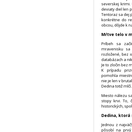
severskej krimi. 
deviaty diel len 
Tentoraz sa dej 
konkrétne do re
obcou, dôjde k ná
Mŕtve telo v 
Príbeh sa zač
mravenisku sa 
rozložené, bez i
databázach a nikt
Je to zločin bez 
K prípadu pri
pomohla miestnej
nie je len v bruta
Dedina totiž mlčí.
Miesto nálezu s
stopy krvi. To,
historických, sp
Dedina, ktorá 
Jednou z najväčš
pôsobí na prvý 