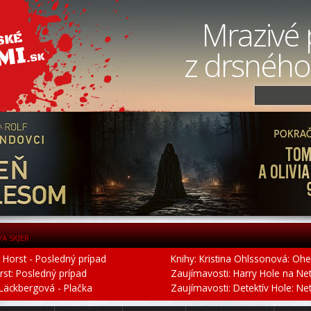
Mrazivé 
z drsného
VA SKJER
r Horst - Posledný prípad
Knihy: Kristina Ohlssonová: Ohe
orst: Posledný prípad
Zaujímavosti: Harry Hole na Netfl
 Läckbergová - Plačka
Zaujímavosti: Detektív Hole: Netfl