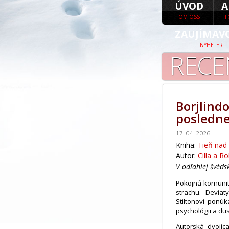
ÚVOD
A
OM OSS
F
ZAUJÍMAV
NYHETER
RECE
Borjlindo
posledne
17. 04. 2026
Kniha:
Tieň nad
Autor:
Cilla a Ro
V odľahlej švéds
Pokojná komunit
strachu. Deviat
Stiltonovi ponúk
psychológii a du
Autorská dvojica