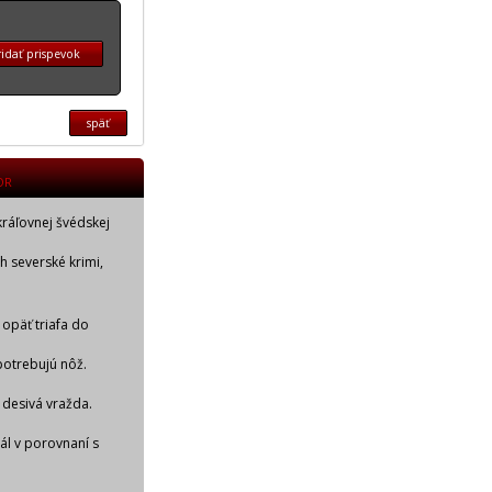
idať prispevok
späť
OR
kráľovnej švédskej
ch severské krimi,
 opäť triafa do
potrebujú nôž.
 desivá vražda.
iál v porovnaní s