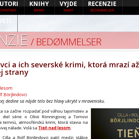
UTORI
KNIHY
VYJDE
RECENZIE
ÖRFATTARE
BØKER
SNART
BEDØMMELSER
OSTI
NZIE
/ BEDØMMELSER
vci a ich severské krimi, ktorá mrazí a
j strany
 lesom
lf Börjlindovci
kej dedine sa nájde telo bez hlavy ukryté v mravenisku.
a sa začne rozpadať pod váhou tajomstiev a
y diel série o Olivii Rönningovej a Tomovi
a temnú, atmosférickú krimi, ktorá stavia na
sivej nálade. Volá sa
Tieň nad lesom
.
 Cilla a Rolf Börjlindovci patrí medzi stálice