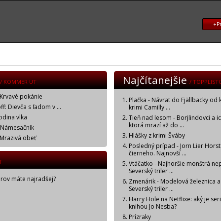
+Pr
Najčítanejšie
/ KOMMER UT
/ TOPPLIST
 Krvavé pokánie
Plačka - Návrat do Fjällbacky od 
f: Dievča s ľadom v ...
krimi Camilly ...
odina vlka
Tieň nad lesom - Borjlindovci a i
ktorá mrazí až do ...
: Námesačník
Hlášky z krimi Šváby
 Mrazivá obeť
Posledný prípad - Jorn Lier Horst
čierneho. Najnovší ...
T
Vtáčatko - Najhoršie monštrá ne
Severský triler ...
orov máte najradšej?
Zmenárik - Modelová železnica a
Severský triler ...
Harry Hole na Netflixe: aký je ser
knihou Jo Nesba?
Prízraky