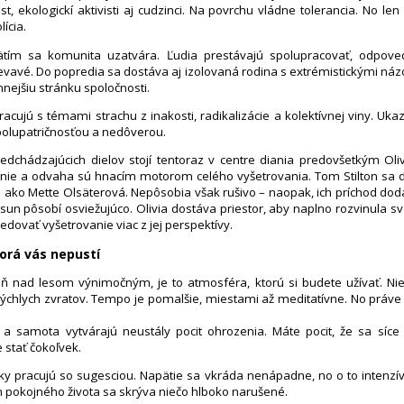
st, ekologickí aktivisti aj cudzinci. Na povrchu vládne tolerancia. No le
ícia.
ätím sa komunita uzatvára. Ľudia prestávajú spolupracovať, odpov
vavé. Do popredia sa dostáva aj izolovaná rodina s extrémistickými náz
ejšiu stránku spoločnosti.
 pracujú s témami strachu z inakosti, radikalizácie a kolektívnej viny. Uka
polupatričnosťou a nedôverou.
edchádzajúcich dielov stojí tentoraz v centre diania predovšetkým Olivia
enie a odvaha sú hnacím motorom celého vyšetrovania. Tom Stilton sa d
 ako Mette Olsäterová. Nepôsobia však rušivo – naopak, ich príchod do
sun pôsobí osviežujúco. Olivia dostáva priestor, aby naplno rozvinula svo
dovať vyšetrovanie viac z jej perspektívy.
orá vás nepustí
eň nad lesom výnimočným, je to atmosféra, ktorú si budete užívať. Nie
rýchlych zvratov. Tempo je pomalšie, miestami až meditatívne. No práve 
d a samota vytvárajú neustály pocit ohrozenia. Máte pocit, že sa síce
stať čokoľvek.
ky pracujú so sugesciou. Napätie sa vkráda nenápadne, no o to intenzívnej
 pokojného života sa skrýva niečo hlboko narušené.