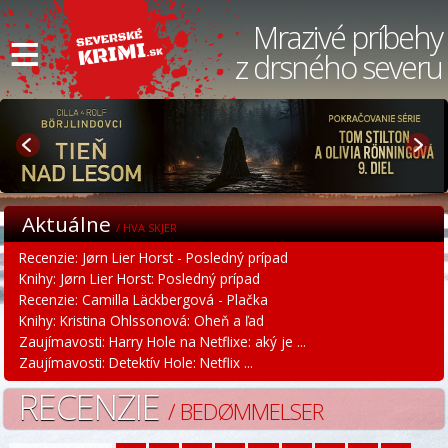
≡
Mrazivé príbehy
z drsného severu
Aktuálne
/ HVA SKJER
Recenzie: Jørn Lier Horst - Posledný prípad
Knihy: Jørn Lier Horst: Posledný prípad
Recenzie: Camilla Läckbergová - Plačka
Knihy: Kristina Ohlssonová: Oheň a ľad
Zaujímavosti: Harry Hole na Netflixe: aký je ...
Zaujímavosti: Detektív Hole: Netflix ...
RECENZIE
/ BEDØMMELSER