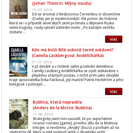
(Johan Theorin: Mlýny osudu)
10. 07. 2014
Dá se srovnat s Nesboovou Červenkou (v slovenčine
Zrada), jen je mysterióznější. Ale ponor do historie,
která se i v případě severských zemí protnula s dějinami Ruska
velmi tragicky, i tady vytváří ústřední motiv. „Po každým večírku
zůstane ...
viac
Kdo má kvůli Bílé sobotě černé svědomí?
(Camilla Läckbergová: Andělíčkářka)
01. 07. 2014
V již deváté a v češtině zatím poslední detektivce
Camilly Läckberg Andělíčkářka se opět setkáváme s
plejádou známých postav, z nichž prim jako obvykle
hraje spisovatelka Erika Falcková, její manžel Patrik Hedström a jeho
kolegové z policejní ...
viac
Bublina, která nepraskla
(Anders de la Motte: Bublina)
11. 06. 2014
Strategicky jsem loni usoudil, že po superlativní
recenzi románu [game], prvního dílu de la Mottovy
trilogie, si nevšimnu „dvojky“ [buzz] a počkám až na
závěrečný díl, který si jistě vyslouží ještě o desetinku vyšší