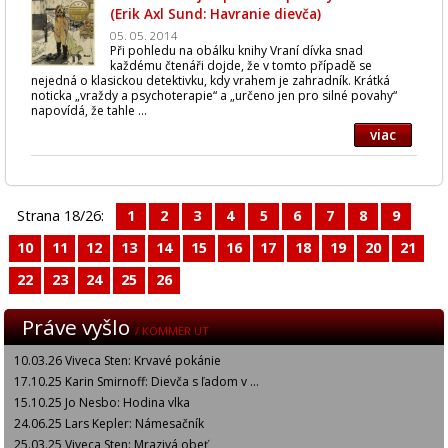
(Erik Axl Sund: Havranie dievča)
05. 05. 2014
Při pohledu na obálku knihy Vraní dívka snad
každému čtenáři dojde, že v tomto případě se
nejedná o klasickou detektivku, kdy vrahem je zahradník. Krátká
noticka „vraždy a psychoterapie“ a „určeno jen pro silné povahy“
napovídá, že tahle ...
viac
Strana 18/26:
1
2
3
4
5
6
7
8
9
10
11
12
13
14
15
16
17
18
19
20
21
22
23
24
25
26
Práve vyšlo
/ KOMMER UT
10.03.26 Viveca Sten: Krvavé pokánie
17.10.25 Karin Smirnoff: Dievča s ľadom v ...
15.10.25 Jo Nesbo: Hodina vlka
24.06.25 Lars Kepler: Námesačník
25.03.25 Viveca Sten: Mrazivá obeť