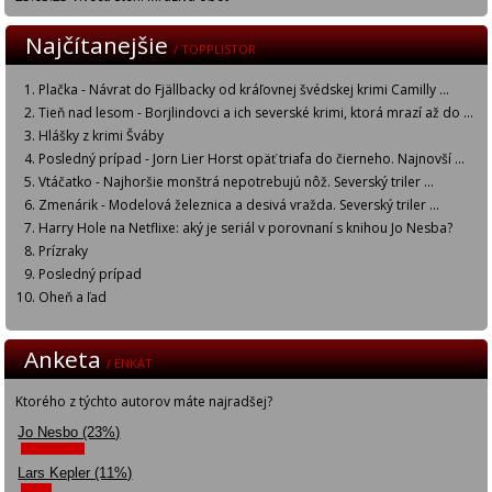
Najčítanejšie
/ TOPPLISTOR
Plačka - Návrat do Fjällbacky od kráľovnej švédskej krimi Camilly ...
Tieň nad lesom - Borjlindovci a ich severské krimi, ktorá mrazí až do ...
Hlášky z krimi Šváby
Posledný prípad - Jorn Lier Horst opäť triafa do čierneho. Najnovší ...
Vtáčatko - Najhoršie monštrá nepotrebujú nôž. Severský triler ...
Zmenárik - Modelová železnica a desivá vražda. Severský triler ...
Harry Hole na Netflixe: aký je seriál v porovnaní s knihou Jo Nesba?
Prízraky
Posledný prípad
Oheň a ľad
Anketa
/ ENKÄT
Ktorého z týchto autorov máte najradšej?
Jo Nesbo (23%)
Lars Kepler (11%)