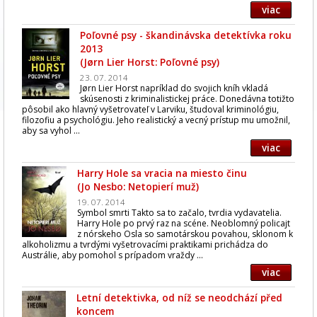
viac
Poľovné psy - škandinávska detektívka roku
2013
(Jørn Lier Horst: Poľovné psy)
23. 07. 2014
Jørn Lier Horst napríklad do svojich kníh vkladá
skúsenosti z kriminalistickej práce. Donedávna totižto
pôsobil ako hlavný vyšetrovateľ v Larviku, študoval kriminológiu,
filozofiu a psychológiu. Jeho realistický a vecný prístup mu umožnil,
aby sa vyhol ...
viac
Harry Hole sa vracia na miesto činu
(Jo Nesbo: Netopierí muž)
19. 07. 2014
Symbol smrti Takto sa to začalo, tvrdia vydavatelia.
Harry Hole po prvý raz na scéne. Neoblomný policajt
z nórskeho Osla so samotárskou povahou, sklonom k
alkoholizmu a tvrdými vyšetrovacími praktikami prichádza do
Austrálie, aby pomohol s prípadom vraždy ...
viac
Letní detektivka, od níž se neodchází před
koncem