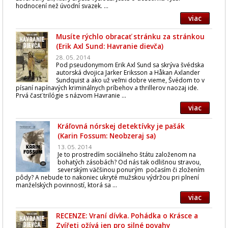
hodnocení než úvodní svazek. ...
viac
Musíte rýchlo obracať stránku za stránkou
(Erik Axl Sund: Havranie dievča)
28. 05. 2014
Pod pseudonymom Erik Axl Sund sa skrýva švédska
autorská dvojica Jarker Eriksson a Håkan Axlander
Sundquist a ako už veľmi dobre vieme, Švédom to v
písaní napínavých kriminálnych príbehov a thrillerov naozaj ide.
Prvá časť trilógie s názvom Havranie ...
viac
Kráľovná nórskej detektívky je pašák
(Karin Fossum: Neobzeraj sa)
13. 05. 2014
Je to prostredím sociálneho štátu založenom na
bohatých zásobách? Od nás tak odlišnou stravou,
severským väčšinou ponurým počasím či zložením
pôdy? A nebude to nakoniec ukryté mužskou výdržou pri plnení
manželských povinností, ktorá sa ...
viac
RECENZE: Vraní dívka. Pohádka o Krásce a
Zvířeti ožívá jen pro silné povahy