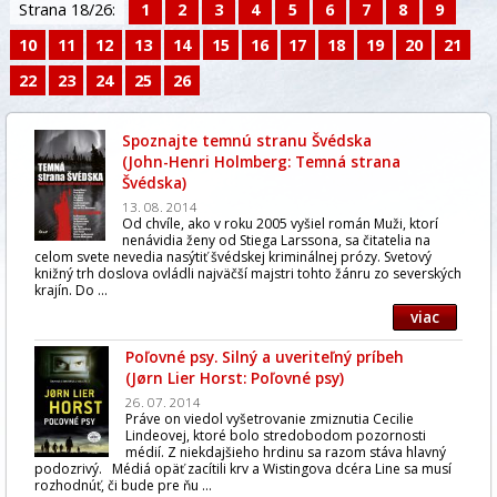
Strana 18/26:
1
2
3
4
5
6
7
8
9
10
11
12
13
14
15
16
17
18
19
20
21
22
23
24
25
26
Spoznajte temnú stranu Švédska
(John-Henri Holmberg: Temná strana
Švédska)
13. 08. 2014
Od chvíle, ako v roku 2005 vyšiel román Muži, ktorí
nenávidia ženy od Stiega Larssona, sa čitatelia na
celom svete nevedia nasýtiť švédskej kriminálnej prózy. Svetový
knižný trh doslova ovládli najväčší majstri tohto žánru zo severských
krajín. Do ...
viac
Poľovné psy. Silný a uveriteľný príbeh
(Jørn Lier Horst: Poľovné psy)
26. 07. 2014
Práve on viedol vyšetrovanie zmiznutia Cecilie
Lindeovej, ktoré bolo stredobodom pozornosti
médií. Z niekdajšieho hrdinu sa razom stáva hlavný
podozrivý. Médiá opäť zacítili krv a Wistingova dcéra Line sa musí
rozhodnúť, či bude pre ňu ...