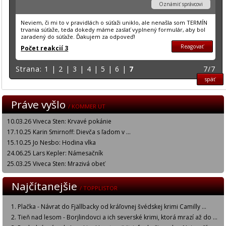
Oznámiť správcovi
Neviem, či mi to v pravidlách o súťaži uniklo, ale nenašla som TERMÍN
trvania súťaže, teda dokedy máme zaslať vyplnený formulár, aby bol
zaradený do súťaže. Ďakujem za odpoveď!
Reagovať
Počet reakcií 3
Strana:
1
|
2
|
3
|
4
|
5
|
6
|
7
7/7
späť
Práve vyšlo
/ KOMMER UT
10.03.26 Viveca Sten: Krvavé pokánie
17.10.25 Karin Smirnoff: Dievča s ľadom v ...
15.10.25 Jo Nesbo: Hodina vlka
24.06.25 Lars Kepler: Námesačník
25.03.25 Viveca Sten: Mrazivá obeť
Najčítanejšie
/ TOPPLISTOR
Plačka - Návrat do Fjällbacky od kráľovnej švédskej krimi Camilly ...
Tieň nad lesom - Borjlindovci a ich severské krimi, ktorá mrazí až do ...