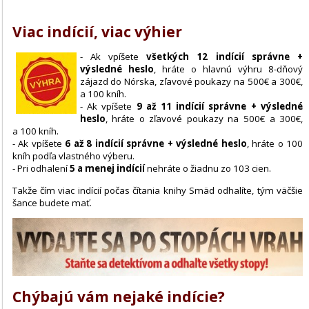
Viac indícií, viac výhier
- Ak vpíšete
všetkých 12 indícií správne +
výsledné heslo
, hráte o hlavnú výhru 8-dňový
zájazd do Nórska, zľavové poukazy na 500€ a 300€,
a 100 kníh.
- Ak vpíšete
9 až 11 indícií správne + výsledné
heslo
, hráte o zľavové poukazy na 500€ a 300€,
a 100 kníh.
- Ak vpíšete
6 až 8 indícií správne + výsledné heslo
, hráte o 100
kníh podľa vlastného výberu.
- Pri odhalení
5 a menej indícií
nehráte o žiadnu zo 103 cien.
Takže čím viac indícií počas čítania knihy Smäd odhalíte, tým väčšie
šance budete mať.
Chýbajú vám nejaké indície?