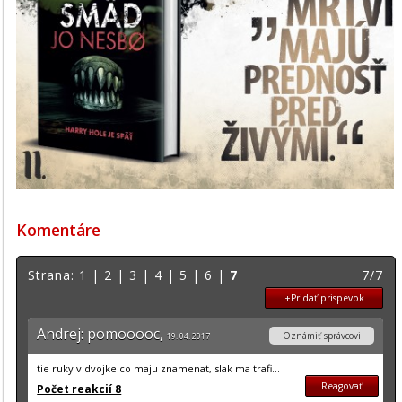
Komentáre
Strana:
1
|
2
|
3
|
4
|
5
|
6
|
7
7/7
+Pridať prispevok
Andrej: pomooooc,
Oznámiť správcovi
19. 04. 2017
tie ruky v dvojke co maju znamenat, slak ma trafi...
Reagovať
Počet reakcií 8