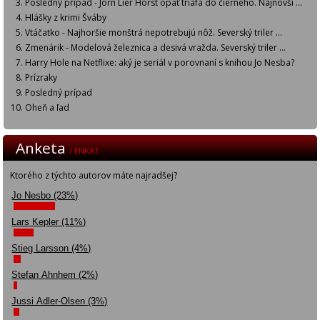
Posledný prípad - Jorn Lier Horst opäť triafa do čierneho. Najnovší ...
Hlášky z krimi Šváby
Vtáčatko - Najhoršie monštrá nepotrebujú nôž. Severský triler ...
Zmenárik - Modelová železnica a desivá vražda. Severský triler ...
Harry Hole na Netflixe: aký je seriál v porovnaní s knihou Jo Nesba?
Prízraky
Posledný prípad
Oheň a ľad
Anketa
/ ENKÄT
Ktorého z týchto autorov máte najradšej?
Jo Nesbo (23%)
Lars Kepler (11%)
Stieg Larsson (4%)
Stefan Ahnhem (2%)
Jussi Adler-Olsen (3%)