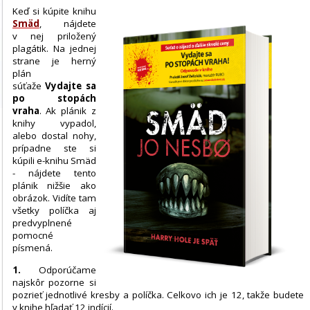
Keď si kúpite knihu
Smäd
, nájdete
v nej priložený
plagátik. Na jednej
strane je herný
plán
súťaže
Vydajte sa
po stopách
vraha
. Ak plánik z
knihy vypadol,
alebo dostal nohy,
prípadne ste si
kúpili e-knihu Smäd
- nájdete tento
plánik nižšie ako
obrázok. Vidíte tam
všetky políčka aj
predvyplnené
pomocné
písmená.
1.
Odporúčame
najskôr pozorne si
pozrieť jednotlivé kresby a políčka. Celkovo ich je 12, takže budete
v knihe hľadať 12 indícií.