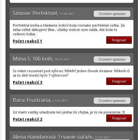
Simone: Perfektné!,
Oznámiť správcovi
17. 04. 2017
Perfektná kniha a hľadanie indícií bola rovnako perfektná voľba. Za
seba veľké ďakujem! Btw., všetky indície som našla. Ale bola to
celkom fuška. :
Reagovať
Počet reakcií 1
Mima S: 100 kníh,
Oznámiť správcovi
31. 03. 2017
čo mám rozumieť pod výhrou 100kíh? Jeden človek dostane 100kníh či
sa to delí medzi tých 7 výhercov?
Reagovať
Počet reakcií 3
Baru: Frustracia,
Oznámiť správcovi
27. 03. 2017
Uz mam vsetky uhadnuta len jedna mi chyba, je to na porazenie :D
Reagovať
Počet reakcií 2
Alena Hamdanová: Trvanie súťaže,
23. 03. 2017