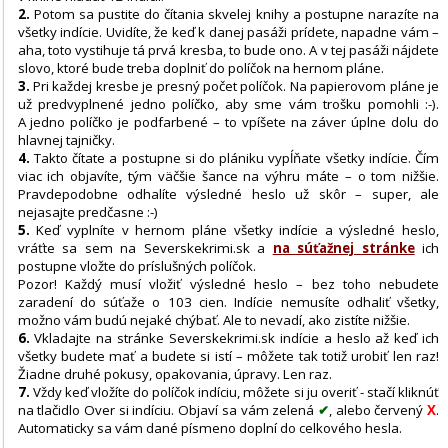
2.
Potom sa pustite do čítania skvelej knihy a postupne narazíte na
všetky indície. Uvidíte, že keď k danej pasáži prídete, napadne vám –
aha, toto vystihuje tá prvá kresba, to bude ono. A v tej pasáži nájdete
slovo, ktoré bude treba doplniť do políčok na hernom pláne.
3.
Pri každej kresbe je presný počet políčok. Na papierovom pláne je
už predvyplnené jedno políčko, aby sme vám trošku pomohli :-).
A jedno políčko je podfarbené – to vpíšete na záver úplne dolu do
hlavnej tajničky.
4.
Takto čítate a postupne si do plániku vypĺňate všetky indície. Čím
viac ich objavíte, tým väčšie šance na výhru máte – o tom nižšie.
Pravdepodobne odhalíte výsledné heslo už skôr – super, ale
nejasajte predčasne :-)
5.
Keď vyplníte v hernom pláne všetky indície a výsledné heslo,
vráťte sa sem na Severskekrimi.sk a
na súťažnej stránke
ich
postupne vložte do príslušných políčok.
Pozor! Každý musí vložiť výsledné heslo – bez toho nebudete
zaradení do súťaže o 103 cien. Indície nemusíte odhaliť všetky,
možno vám budú nejaké chýbať. Ale to nevadí, ako zistíte nižšie.
6.
Vkladajte na stránke Severskekrimi.sk indície a heslo až keď ich
všetky budete mať a budete si istí – môžete tak totiž urobiť len raz!
Žiadne druhé pokusy, opakovania, úpravy. Len raz.
7.
Vždy keď vložíte do políčok indíciu, môžete si ju overiť - stačí kliknúť
na tlačidlo Over si indíciu. Objaví sa vám zelená
✔
, alebo červený
X
.
Automaticky sa vám dané písmeno doplní do celkového hesla.