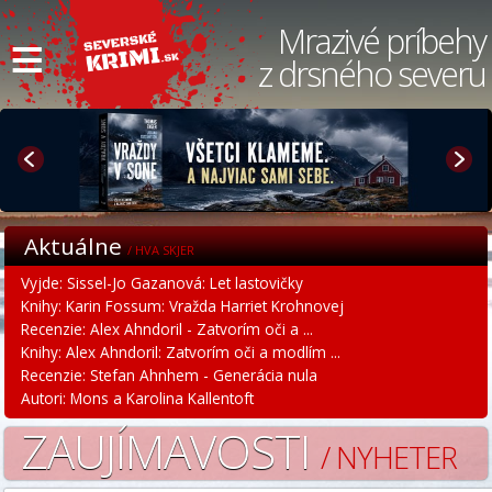
≡
Mrazivé príbehy
z drsného severu
Aktuálne
/ HVA SKJER
Vyjde: Sissel-Jo Gazanová: Let lastovičky
Knihy: Karin Fossum: Vražda Harriet Krohnovej
Recenzie: Alex Ahndoril - Zatvorím oči a ...
Knihy: Alex Ahndoril: Zatvorím oči a modlím ...
Recenzie: Stefan Ahnhem - Generácia nula
Autori: Mons a Karolina Kallentoft
ZAUJÍMAVOSTI
/ NYHETER