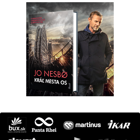
Máte otázku? Tip?
krimi@ikar.sk