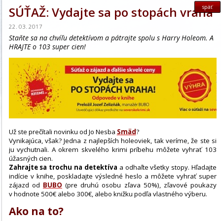
späť
SÚŤAŽ: Vydajte sa po stopách vraha
22. 03. 2017
Staňte sa na chvíľu detektívom a pátrajte spolu s Harry Holeom. A
HRAJTE o 103 super cien!
Už ste prečítali novinku od Jo Nesba
Smäd
?
Vynikajúca, však? Jedna z najlepších holeoviek, tak veríme, že ste si
ju vychutnali. A okrem skvelého krimi príbehu môžete vyhrať 103
úžasných cien.
Zahrajte sa trochu na detektíva
a odhaľte všetky stopy. Hľadajte
indície v knihe, poskladajte výsledné heslo a môžete vyhrať super
zájazd od
BUBO
(pre druhú osobu zľava 50%), zľavové poukazy
v hodnote 500€ alebo 300€, alebo knižku podľa vlastného výberu.
Ako na to?