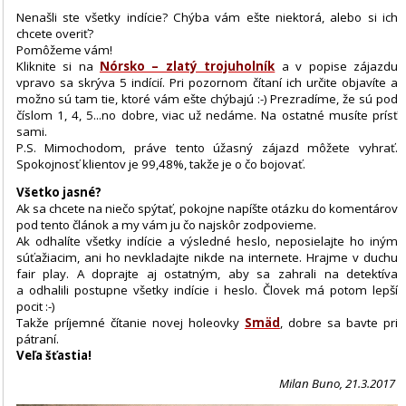
Nenašli ste všetky indície? Chýba vám ešte niektorá, alebo si ich
chcete overiť?
Pomôžeme vám!
Kliknite si na
Nórsko – zlatý trojuholník
a v popise zájazdu
vpravo sa skrýva 5 indícií. Pri pozornom čítaní ich určite objavíte a
možno sú tam tie, ktoré vám ešte chýbajú :-) Prezradíme, že sú pod
číslom 1, 4, 5...no dobre, viac už nedáme. Na ostatné musíte prísť
sami.
P.S. Mimochodom, práve tento úžasný zájazd môžete vyhrať.
Spokojnosť klientov je 99,48%, takže je o čo bojovať.
Všetko jasné?
Ak sa chcete na niečo spýtať, pokojne napíšte otázku do komentárov
pod tento článok a my vám ju čo najskôr zodpovieme.
Ak odhalíte všetky indície a výsledné heslo, neposielajte ho iným
súťažiacim, ani ho nevkladajte nikde na internete. Hrajme v duchu
fair play. A doprajte aj ostatným, aby sa zahrali na detektíva
a odhalili postupne všetky indície i heslo. Človek má potom lepší
pocit :-)
Takže príjemné čítanie novej holeovky
Smäd
, dobre sa bavte pri
pátraní.
Veľa šťastia!
Milan Buno, 21.3.2017