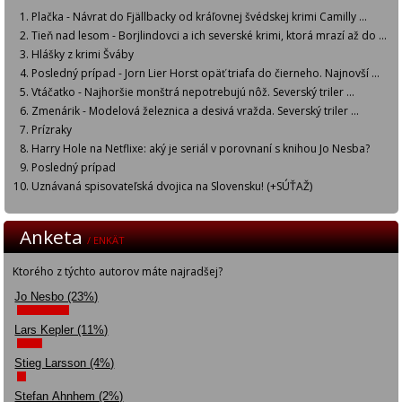
Plačka - Návrat do Fjällbacky od kráľovnej švédskej krimi Camilly ...
Tieň nad lesom - Borjlindovci a ich severské krimi, ktorá mrazí až do ...
Hlášky z krimi Šváby
Posledný prípad - Jorn Lier Horst opäť triafa do čierneho. Najnovší ...
Vtáčatko - Najhoršie monštrá nepotrebujú nôž. Severský triler ...
Zmenárik - Modelová železnica a desivá vražda. Severský triler ...
Prízraky
Harry Hole na Netflixe: aký je seriál v porovnaní s knihou Jo Nesba?
Posledný prípad
Uznávaná spisovateľská dvojica na Slovensku! (+SÚŤAŽ)
Anketa
/ ENKÄT
Ktorého z týchto autorov máte najradšej?
Jo Nesbo (23%)
Lars Kepler (11%)
Stieg Larsson (4%)
Stefan Ahnhem (2%)