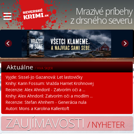
≡
Mrazivé príbehy
z drsného severu
Aktuálne
/ HVA SKJER
Vyjde: Sissel-Jo Gazanová: Let lastovičky
Knihy: Karin Fossum: Vražda Harriet Krohnovej
Recenzie: Alex Ahndoril - Zatvorím oči a ...
Knihy: Alex Ahndoril: Zatvorím oči a modlím ...
Recenzie: Stefan Ahnhem - Generácia nula
Autori: Mons a Karolina Kallentoft
ZAUJÍMAVOSTI
/ NYHETER