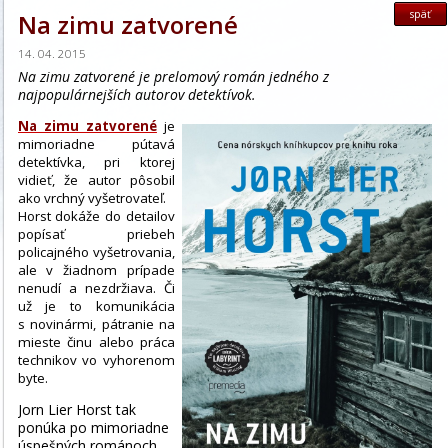
späť
Na zimu zatvorené
14. 04. 2015
Na zimu zatvorené je prelomový román jedného z
najpopulárnejších autorov detektívok.
Na zimu zatvorené
je
mimoriadne pútavá
detektívka, pri ktorej
vidieť, že autor pôsobil
ako vrchný vyšetrovateľ.
Horst dokáže do detailov
popísať priebeh
policajného vyšetrovania,
ale v žiadnom prípade
nenudí a nezdržiava. Či
už je to komunikácia
s novinármi, pátranie na
mieste činu alebo práca
technikov vo vyhorenom
byte.
Jorn Lier Horst tak
ponúka po mimoriadne
úspešných románoch