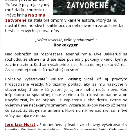
Poľovné psy a Jaskynný
muž ďalšiu chuťovku.
Práve kniha
Na zimu
zatvorené
sa stala prelomom v kariére autora, ktorý za ňu
dostal Cenu nórskych kníhkupcov a definitívne sa zaradil medzi
bestsellerových spisovateľov.
„Veľmi severské, veľmi podmanivé. “
Bookoxygen
Nad pobrežím sa rozprestiera jesenná hmla. Ove Bakkerud sa
rozhodol, že strávi na chate ešte posledný pokojný víkend, kým ju
zavrie na zimu. Keď tam však príde, zistí, že sa do nej niekto vlámal.
A v susednej chate leží muž ubitý na smrť.
Policajný vyšetrovateľ William Wisting videl už aj predtým
hrôzostrašné vraždy. No bizarný pohľad, aký sa mu naskytne v
stavernskej chate v tú jeseň, je aj pre neho niečo nové. Keď
inšpektora na spiatočnej ceste z miesta činu ktosi prepadne a on
navyše zistí, že do prípadu je zapletená i jeho dcéra, zvrtne sa
vyšetrovanie nečakaným smerom. Vyzerá to, akoby niekto už nemal
čo stratiť. Zvláštnym znamením, ktorému nik nerozumie, sú mŕtve
vtáky padajúce z neba.
Jørn Lier Horst
až donedávna pôsobil ako hlavný vyšetrovateľ v
Larviku, študoval kriminológiu, filozofiu a psychológiu. Debutoval