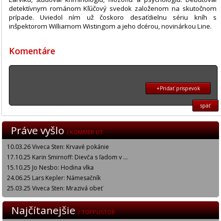
detektívnym románom Kľúčový svedok založenom na skutočnom
prípade. Uviedol ním už čoskoro desaťdielnu sériu kníh s
inšpektorom Williamom Wistingom a jeho dcérou, novinárkou Line.
Komentáre
+Pridať prispevok
späť
Práve vyšlo
/ KOMMER UT
10.03.26 Viveca Sten: Krvavé pokánie
17.10.25 Karin Smirnoff: Dievča s ľadom v ...
15.10.25 Jo Nesbo: Hodina vlka
24.06.25 Lars Kepler: Námesačník
25.03.25 Viveca Sten: Mrazivá obeť
Najčítanejšie
/ TOPPLISTOR