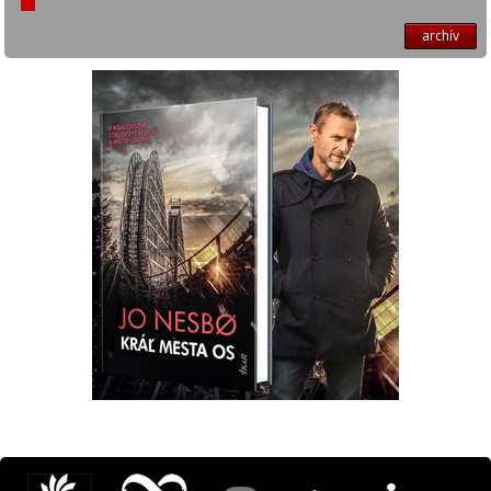
archív
Máte otázku? Tip?
krimi@ikar.sk