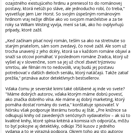
ozajstného existujúceho hrdinu a preniesol to do románovej
postavy, ktorá netúži po sláve, ale jednoducho robí, čo treba,“
vysvetľuje Jørn Lier Horst. So svojím úspešným románovým
hrdinom vraj nežije dlhšie ako vo svojom manželstve a za tie
roky sa William Wisting vyvíja, mení sa tak, ako ho ovplyvňujú
prípady, ktoré zažil.
„Keď začínam písať nový román, teším sa ako na stretnutie so
starým priateľom, sám som zvedavý, čo nové zažil. Ale som už
trocha unavený z jeho dcéry, ktorá sa v každom románe objaví a
snaží sa otcovi pomáhať. V poslednom románe Zradca, ktorý už
vyšiel aj v slovenčine, som sa jej už chcel zbaviť trýznivou
smrťou, ale filmári mi to nedovolili, vraj budú jej postavu
potrebovať v ďalších dieloch seriálu, ktorý natáčajú. Takže zatiaľ
prežila,“ priznáva autor detektívnych bestsellerov.
Vďaka čomu je severské krimi také obľúbené aj inde vo svete?
"Máme dobrých autorov, vďaka ktorým máme dobrú povesť,
ako značka dobrého vína. Ale máme aj dobrý marketing, ktorý
pomáha dostať romány do sveta,“ konštatuje spisovateľ. V
Nórsku však podporuje literárnu tvorbu aj štát. „Pre knižnice sa
odkupujú knihy od zavedených serióznych vydavateľov – ak sú to
kvalitné knihy, ktoré splnia kritériá a komisia ich odporúča, môžu
to byť pokojne aj detektívky, odkúpi 750 kusov z jedného
vydania a to je výrazná podpora. Okrem toho asi sto autorov