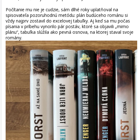
Počítanie mu nie je cudzie, sám dlhé roky uplatňoval na
spisovateľa pozoruhodnú metódu: plán budúceho románu si
vždy najprv zostavil do excelovej tabuľky. Aj keď sa mu počas
písania v príbehu vynorilo pár postáv, ktoré sa objavili „mimo
plánu“, tabuľka slúžila ako pevná osnova, na ktorej staval svoje
romány.