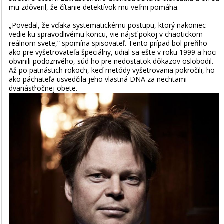
mu zdôveril, že čítanie detektívok mu veľmi pomáha.
„Povedal, že vďaka systematickému postupu, ktorý nakoniec
vedie ku spravodlivému koncu, vie nájsť pokoj v chaotickom
reálnom svete,“ spomína spisovateľ. Tento prípad bol preňho
ako pre vyšetrovateľa špeciálny, udial sa ešte v roku 1999 a hoci
obvinili podozrivého, súd ho pre nedostatok dôkazov oslobodil.
Až po pätnástich rokoch, keď metódy vyšetrovania pokročili, ho
ako páchateľa usvedčila jeho vlastná DNA za nechtami
dvanásťročnej o­bete.