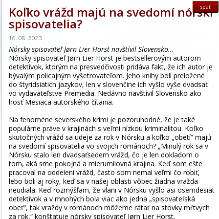
späť
Koľko vrážd majú na svedomí nórski
spisovatelia?
16. 08. 2023
Nórsky spisovateľ Jørn Lier Horst navštívil Slovensko...
Nórsky spisovateľ Jørn Lier Horst je bestsellerovým autorom
detektívok, ktorým na presvedčivosti pridáva fakt, že ich autor je
bývalým policajným vyšetrovateľom. Jeho knihy boli preložené
do štyridsiatich jazykov, len v slovenčine ich vyšlo vyše dvadsať
vo vydavateľstve Premedia. Nedávno navštívil Slovensko ako
hosť Mesiaca autorského čítania.
Na fenoméne severského krimi je pozoruhodné, že je také
populárne práve v krajinách s veľmi nízkou kriminalitou. Koľko
skutočných vrážd sa udeje za rok v Nórsku a koľko „obetí“ majú
na svedomí spisovatelia vo svojich románoch? „Minulý rok sa v
Nórsku stalo len dvadsaťsedem vrážd, čo je len dokladom o
tom, aká sme pokojná a mierumilovná krajina. Keď som ešte
pracoval na oddelení vrážd, často som nemal veľmi čo robiť,
lebo boli aj roky, keď sa v našej oblasti vôbec žiadna vražda
neudiala. Keď rozmýšľam, že vlani v Nórsku vyšlo asi osemdesiat
detektívok a v mnohých bola viac ako jedna „spisovateľská
obeť“, tak vraždy v románoch môžeme rátať na stovky mŕtvych
za rok,“ konštatuje nórsky spisovateľ Jørn Lier Horst.