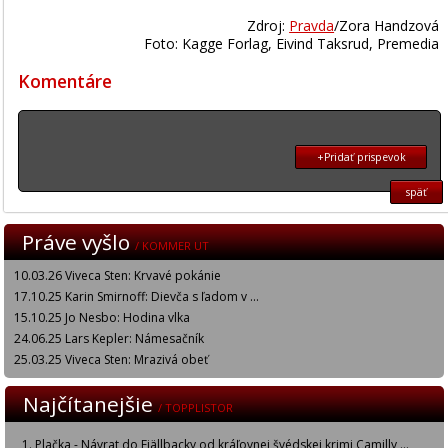
Zdroj:
Pravda
/Zora Handzová
Foto: Kagge Forlag, Eivind Taksrud, Premedia
Komentáre
+Pridať prispevok
späť
Práve vyšlo
/ KOMMER UT
10.03.26 Viveca Sten: Krvavé pokánie
17.10.25 Karin Smirnoff: Dievča s ľadom v ...
15.10.25 Jo Nesbo: Hodina vlka
24.06.25 Lars Kepler: Námesačník
25.03.25 Viveca Sten: Mrazivá obeť
Najčítanejšie
/ TOPPLISTOR
Plačka - Návrat do Fjällbacky od kráľovnej švédskej krimi Camilly ...