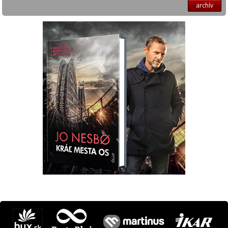
archív
Máte otázku? Tip?
krimi@ikar.sk