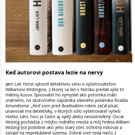
Keď autorovi postava lezie na nervy
Jørn Lier Horst vytvoril detektívnu sériu o vyšetrovateľovi
Williamovi Wistingovi, z ktorej sa len v Nórsku predali vyše tri
milióny kusov. Spisovateľ ho vymyslel ako potomka málo
známeho, no skutočného súpútnika slávneho polárnika Roalda
Amundsena. „Keď som pred dvadsiatimi rokmi začal písať,
unavovali ma detektívky, v ktorých sólo vyšetrovateľ vyrieši
všetko sám, hoci je často aj opitý alebo nesústredený. Oscar
Wisting pochádza z môjho rodného mesta a môj hrdina William
Wisting bol podobne ako jeho starý otec ochotný riskovať a
vstúpiť na neprebádané územia. Zobral som teda niečo z