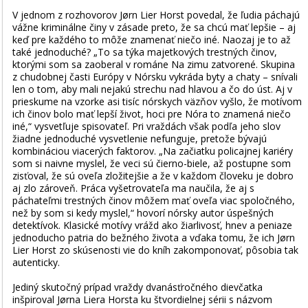
V jednom z rozhovorov Jørn Lier Horst povedal, že ľudia páchajú
vážne kriminálne činy v zásade preto, že sa chcú mať lepšie – aj
keď pre každého to môže znamenať niečo iné. Naozaj je to až
také jednoduché? „To sa týka majetkových trestných činov,
ktorými som sa zaoberal v románe Na zimu zatvorené. Skupina
z chudobnej časti Európy v Nórsku vykráda byty a chaty – snívali
len o tom, aby mali nejakú strechu nad hlavou a čo do úst. Aj v
prieskume na vzorke asi tisíc nórskych väzňov vyšlo, že motívom
ich činov bolo mať lepší život, hoci pre Nóra to znamená niečo
iné,“ vysvetľuje spisovateľ. Pri vraždách však podľa jeho slov
žiadne jednoduché vysvetlenie nefunguje, pretože bývajú
kombináciou viacerých faktorov. „Na začiatku policajnej kariéry
som si naivne myslel, že veci sú čierno-biele, až postupne som
zisťoval, že sú oveľa zložitejšie a že v každom človeku je dobro
aj zlo zároveň. Práca vyšetrovateľa ma naučila, že aj s
páchateľmi trestných činov môžem mať oveľa viac spoločného,
než by som si kedy myslel,“ hovorí nórsky autor úspešných
detektívok. Klasické motívy vrážd ako žiarlivosť, hnev a peniaze
jednoducho patria do bežného života a vďaka tomu, že ich Jørn
Lier Horst zo skúsenosti vie do kníh zakomponovať, pôsobia tak
autenticky.
Jediný skutočný prípad vraždy dvanásťročného dievčatka
inšpiroval Jørna Liera Horsta ku štvordielnej sérii s názvom