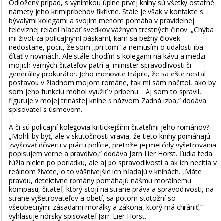
Odložený prípad, s výnimkou úplne prvej knihy sú všetky ostatné
námety jeho krimipríbehov fiktívne. Stále je však v kontakte s
bývalými kolegami a svojím menom pomáha v pravidelnej
televíznej relácii hľadať svedkov vážnych trestných činov. „Chýba
mi život za policajnými páskami, kam sa bežný človek
nedostane, pocit, že som „pri tom“ a nemusím o udalosti iba
čítať v novinách. Ale stále chodím s kolegami na kávu a medzi
mojich verných čitateľov patrí aj minister spravodlivosti či
generálny prokurátor. Jeho menovite trápilo, že sa ešte nestal
postavou v žiadnom mojom románe, tak mi sám načrtol, ako by
som jeho funkciu mohol využiť v príbehu… Aj som to spravil,
figuruje v mojej trinástej knihe s názvom Zadná izba,“ dodáva
spisovateľ s úsmevom.
A či sú policajní kolegovia kritickejšími čitateľmi jeho románov?
„Mohli by byť, ale v skutočnosti vravia, že tieto knihy pomáhajú
zvyšovať dôveru v prácu polície, pretože jej metódy vyšetrovania
popisujem verne a pravdivo,“ dodáva Jørn Lier Horst. Ľudia teda
túžia nielen po poriadku, ale aj po spravodlivosti a ak ich necítia v
reálnom živote, o to vášnivejšie ich hľadajú v knihách. „Máte
pravdu, detektívne romány pomáhajú nášmu morálnemu
kompasu, čitateľ, ktorý stojí na strane práva a spravodlivosti, na
strane vyšetrovateľov a obetí, sa potom stotožní so
všeobecnými zásadami morálky a zákona, ktorý má chrániť,“
vyhlasuje nórsky spisovateľ Jørn Lier Horst.