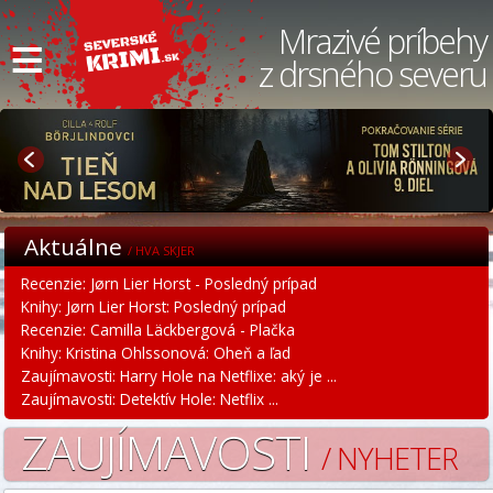
≡
Mrazivé príbehy
z drsného severu
Aktuálne
/ HVA SKJER
Recenzie: Jørn Lier Horst - Posledný prípad
Knihy: Jørn Lier Horst: Posledný prípad
Recenzie: Camilla Läckbergová - Plačka
Knihy: Kristina Ohlssonová: Oheň a ľad
Zaujímavosti: Harry Hole na Netflixe: aký je ...
Zaujímavosti: Detektív Hole: Netflix ...
ZAUJÍMAVOSTI
/ NYHETER