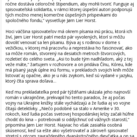
ročne dostáva celoročné štipendium, aby mohli tvoriť. Funguje aj
spisovateľská solidarita, v rámci ktorej úspešní autori podporujú
tých možno menej komerčne úspešných príspevkami do
spoločného fondu,“ vysvetľuje Jørn Lier Horst.
Hoci väčšina spisovateľov má okrem písania inú prácu, ktorá ich
živí, Jørn Lier Horst patrí medzi pár vyvolených, ktorí si môžu
dovoliť venovať sa len písaniu. Býva aj s rodinou v dome s
vežičkou, v ktorej má pracovňu a neprestáva ho fascinovať, ako
sa môže román, stvorený na desiatich metroch štvorcových,
rozletieť do celého sveta. „Asi to bude tým nadhľadom, aký z tej
veže máte,“ žartujem v rozhovore a on pridáva Čínu, Kóreu, kde
má písaný jazyk úplne inú formu, v prekladoch svojich kníh môže
listovať aj opačne, ako je u nás zvykom, keď sú vydané v jazyku,
ktorý číta sprava doľava…
Keď mu prekladateľka pred pár týždňami ukázala jeho najnovší
román v ukrajinčine, prekvapil ho tento paradox, že aj počas
vojny na Ukrajine knižky stále vychádzajú a že ľudia aj vo vojne
čítajú detektívky. „Niečo podobné sa stalo v Amerike v 30.
rokoch, keď ľudia počas svetovej hospodárskej krízy začali húfne
chodiť do kina – potrebovali si oddýchnuť od vážnych starostí,“
pripomína Jørn Lier Horst. Najviac ho však zasiahla osobná
skúsenosť, keď sa ešte ako vyšetrovateľ a zároveň spisovateľ
stretol s otcom zavraždeného dvanásťročného dievčatka a on sa