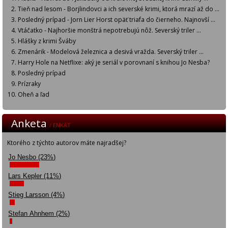
Tieň nad lesom - Borjlindovci a ich severské krimi, ktorá mrazí až do ...
Posledný prípad - Jorn Lier Horst opäť triafa do čierneho. Najnovší ...
Vtáčatko - Najhoršie monštrá nepotrebujú nôž. Severský triler ...
Hlášky z krimi Šváby
Zmenárik - Modelová železnica a desivá vražda. Severský triler ...
Harry Hole na Netflixe: aký je seriál v porovnaní s knihou Jo Nesba?
Posledný prípad
Prízraky
Oheň a ľad
Anketa
/ ENKÄT
Ktorého z týchto autorov máte najradšej?
Jo Nesbo (23%)
Lars Kepler (11%)
Stieg Larsson (4%)
Stefan Ahnhem (2%)