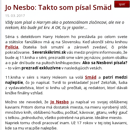
späť
Jo Nesbo: Takto som písal Smäd
15. 03. 2017
Vždy som písal o Harrym ako o potenciálnom zločincovi, ale nie o
niekom, kto bude piť krv. A OK, tu je spoiler...
Séria s detektívom Harry Holeom ho preslávila po celom svete
a státisíce fanúšikov má aj na Slovensku. Keď ukončil sériu knihou
Polícia
, čitatelia boli smutní a zároveň zvedaví, či príde
pokračovanie.
Severskékrimi.sk
vás medzi prvými informovalo, že
bude aj 11.kniha v sérii, prezradili sme vám jej názov, potom obálku
a o pár dní bude na pultoch kníhkupectiev.
Ako sa Nesbovi písala?
– to vám
prezradí exkluzívne
v nasledujúcich vetách.
11.kniha v sérii s Harry Holeom sa volá
Smäd
a
patrí medzi
najlepšie
, čo Jo napísal. Tvrdí to prekladateľ Jozef Zelizňák, ľudia
z vydavateľstva, ktorí si knihu už prečítali, aj redaktori, ktorí dávali
knižke finálny vzhľad.
Možno ste nevedeli, že
Jo Nesbo
ju napísal vo svojej obľúbenej
kaviarni. Pritom doma má dostatok miesta, na mieru vyrobený stôl,
množstvo kníh, obľúbenú hudbu, počítač, kávovar, gitaru, veľký gauč
s telkou...jednoducho, všetko potrebné na písanie. Ideálne miesto.
Napriek tomu chodí pracovať inam. Už 17 rokov v tej istej kaviarni,
kde sa mu vraj píše najlepšie.