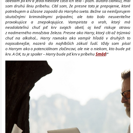
obetiam pil krv a jedol niektoré časti ich tela – pozn. autora článku), mal
som druhú líniu príbehu. Cítil som, že presne toto je prepojenie, ktoré
potrebujem a úžasne zapadá do Harryho sveta. Bežne sa neinšpirujem
skutočnými kriminálnymi prípadmi, ale toto bolo neuveriteľne
provokujúce a znepokojujúce. Vampirista a vrah, ktorý má
neodolateľnú chuť piť krv svojich obetí, aj keď riskuje otravu
z nadmerného množstva železa. Presne ako Harry, ktorý cíti až trýznivú
chuť na alkohol... Harry rovnako ako vampír hľadá v druhých to
najosobnejšie, nazerá do najhlbších zákutí ľudí. Vždy som písal
o Harrym ako o potenciálnom zločincovi, ale nie o niekom, kto bude piť
krv. A OK, tu je spoiler – Harry bude piť krv v príbehu
Smäd
!“