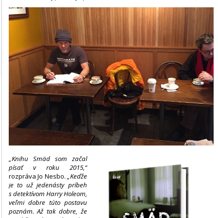
„Knihu Smäd som začal
písať v roku 2015,“
rozpráva Jo Nesbo.
„Keďže
je to už jedenásty príbeh
s detektívom Harry Holeom,
veľmi dobre túto postavu
poznám. Až tak dobre, že