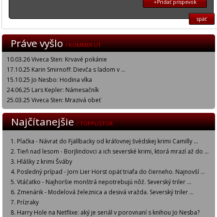
+Pridať prispevok
späť
Práve vyšlo
/ KOMMER UT
10.03.26 Viveca Sten: Krvavé pokánie
17.10.25 Karin Smirnoff: Dievča s ľadom v ...
15.10.25 Jo Nesbo: Hodina vlka
24.06.25 Lars Kepler: Námesačník
25.03.25 Viveca Sten: Mrazivá obeť
Najčítanejšie
/ TOPPLISTOR
Plačka - Návrat do Fjällbacky od kráľovnej švédskej krimi Camilly ...
Tieň nad lesom - Borjlindovci a ich severské krimi, ktorá mrazí až do ...
Hlášky z krimi Šváby
Posledný prípad - Jorn Lier Horst opäť triafa do čierneho. Najnovší ...
Vtáčatko - Najhoršie monštrá nepotrebujú nôž. Severský triler ...
Zmenárik - Modelová železnica a desivá vražda. Severský triler ...
Prízraky
Harry Hole na Netflixe: aký je seriál v porovnaní s knihou Jo Nesba?