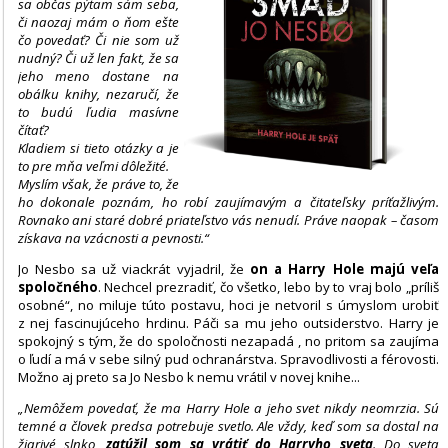
sa občas pýtam sám seba,
či naozaj mám o ňom ešte
čo povedať? Či nie som už
nudný? Či už len fakt, že sa
jeho meno dostane na
obálku knihy, nezaručí, že
to budú ľudia masívne
čítať?
Kladiem si tieto otázky a je
to pre mňa veľmi dôležité.
Myslím však, že práve to, že
ho dokonale poznám, ho robí zaujímavým a čitateľsky príťažlivým.
Rovnako ani staré dobré priateľstvo vás nenudí. Práve naopak – časom
získava na vzácnosti a pevnosti.“
Jo Nesbo sa už viackrát vyjadril, že
on a Harry Hole majú veľa
spoločného
. Nechcel prezradiť, čo všetko, lebo by to vraj bolo „príliš
osobné“, no miluje túto postavu, hoci je netvoril s úmyslom urobiť
z nej fascinujúceho hrdinu. Páči sa mu jeho outsiderstvo. Harry je
spokojný s tým, že do spoločnosti nezapadá , no pritom sa zaujíma
o ľudí a má v sebe silný pud ochranárstva. Spravodlivosti a férovosti.
Možno aj preto sa Jo Nesbo k nemu vrátil v novej knihe...
„Nemôžem povedať, že ma Harry Hole a jeho svet nikdy neomrzia. Sú
temné a človek predsa potrebuje svetlo. Ale vždy, keď som sa dostal na
žiarivé slnko,
zatúžil som sa vrátiť do Harryho sveta
. Do sveta