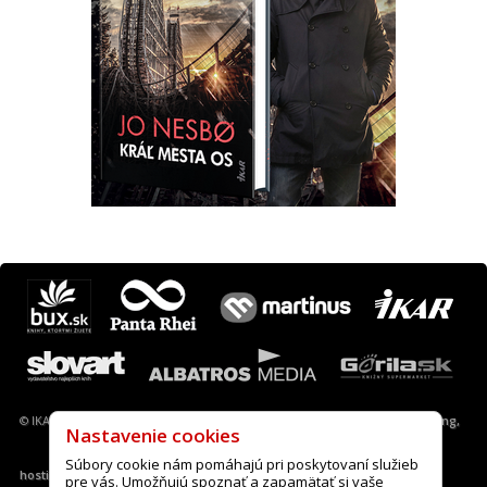
Máte otázku? Tip?
krimi@ikar.sk
© IKAR a. s., 2013-2022 |
Nastavenie cookies
|
A.I.S. webové stránky, desing,
hosting