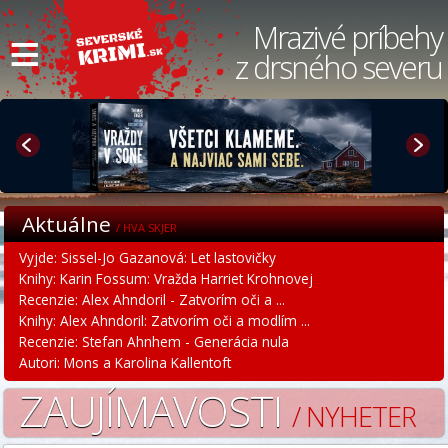
≡
Mrazivé príbehy
z drsného severu
Aktuálne
/ HVA SKJER
Vyjde: Sissel-Jo Gazanová: Let lastovičky
Knihy: Karin Fossum: Vražda Harriet Krohnovej
Recenzie: Alex Ahndoril - Zatvorím oči a ...
Knihy: Alex Ahndoril: Zatvorím oči a modlím ...
Recenzie: Stefan Ahnhem - Generácia nula
Autori: Mons a Karolina Kallentoft
ZAUJÍMAVOSTI
/ NYHETER