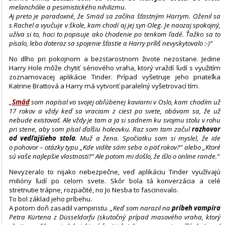
melanchólie a pesimistického nihilizmu.
Aj preto je paradoxné, že Smäd sa začína šťastným Harrym. Oženil sa
s Rachel a vyučuje v škole, kam chodí aj jej syn Oleg. Je naozaj spokojný,
užíva si to, hoci to popisuje ako ´chodenie po tenkom ľade´. Ťažko sa to
písalo, lebo doteraz sa spojenie šťastie a Harry príliš nevyskytovalo :-)“
No dlho pri pokojnom a bezstarostnom živote nezostane. Jedine
Harry Hole môže chytiť sériového vraha, ktorý vraždí ľudí s využitím
zoznamovacej aplikácie Tinder. Prípad vyšetruje jeho priateľka
Katrine Brattová a Harry má vytvoriť paralelný vyšetrovací tím.
„
Smäd
som napísal vo svojej obľúbenej kaviarni v Oslo, kam chodím už
17 rokov a vždy keď sa vraciam z ciest po svete, obávam sa, že už
nebude existovať. Ale vždy je tam a ja si sadnem ku svojmu stolu v rohu
pri stene, aby som písal ďalšiu holeovku. Raz som tam začul
rozhovor
od vedľajšieho stola
. Muž a žena. Spočiatku som si myslel, že ide
o pohovor – otázky typu „Kde vidíte sám seba o päť rokov?“ alebo „Ktoré
sú vaše najlepšie vlastnosti?“ Ale potom mi došlo, že išlo o online rande.“
Nevyzeralo to nijako nebezpečne, veď aplikáciu Tinder využívajú
milióny ľudí po celom svete. Skôr bola tá konverzácia a celé
stretnutie trápne, rozpačité, no Jo Nesba to fascinovalo.
To bol základ jeho príbehu.
A potom doň zasadil vampiristu.
„Keď som narazil na
príbeh vampíra
Petra Kürtena z Düsseldorfu (skutočný prípad masového vraha, ktorý