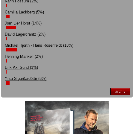
Karin Fossum (2%)
Camilla Lackberg (5%)
Jorn Lier Horst (14%)
David Lagercrantz (2%)
Michael Hjorth - Hans Rosenfeldt (15%)
Henning Mankell (2%)
Erik Axl Sund (1%)
Yrsa Sigurðardóttir (5%)
archív