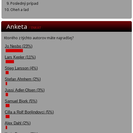
Posledný prípad
Oheň a ľad
Anketa
/ ENKÄT
Ktorého z týchto autorov máte najradšej?
Jo Nesbo (23%)
Lars Kepler (11%)
Stieg Larsson (4%)
Stefan Ahnhem (2%)
Jussi Adler-Olsen (3%)
Samuel Bjork (5%)
Cilla a Rolf Borjlindovci (5%)
Alex Dahl (2%)