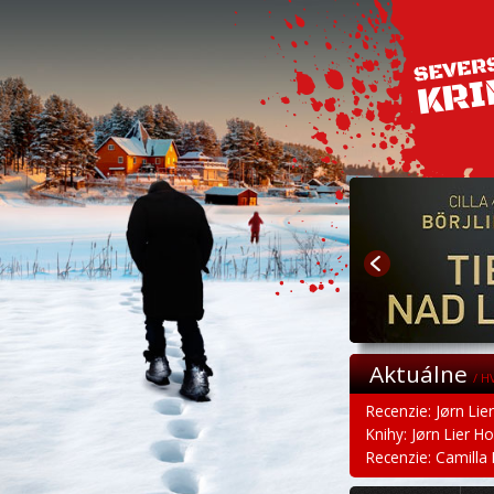
Aktuálne
/ H
Recenzie: Jørn Lie
Knihy: Jørn Lier H
Recenzie: Camilla