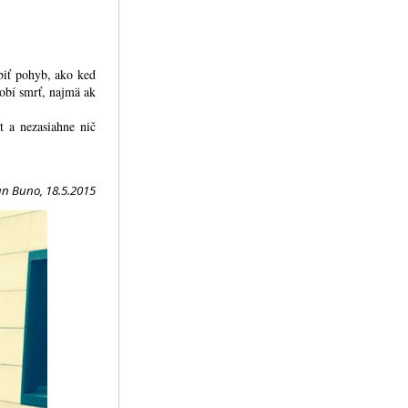
obiť pohyb, ako keď
obí smrť, najmä ak
t a nezasiahne nič
an Buno, 18.5.2015