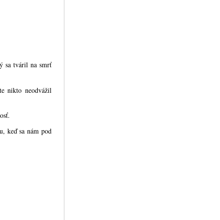
 sa tváril na smrť
e nikto neodvážil
osť.
hu, keď sa nám pod