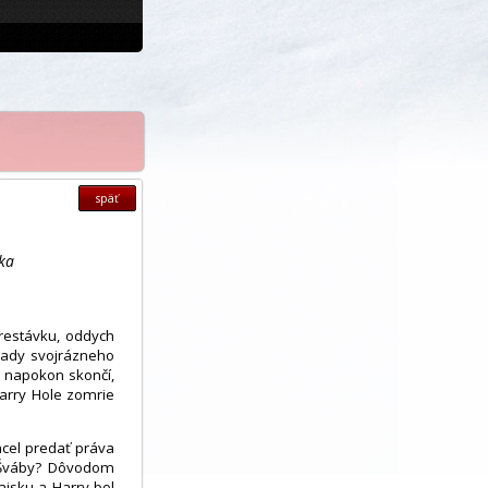
späť
aka
prestávku, oddych
ady svojrázneho
o napokon skončí,
Harry Hole zomrie
hcel predať práva
 Šváby? Dôvodom
hajsku a Harry bol