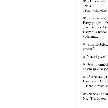
☞
„Od prvej chvíl
„No a?“
„Som neskutočne c
☞
„Videl si deti,
Harry prikývol. O
„To je takzvaný t
Harry si s hrôzou
vydesene...
☞
Som zbabelec.
povedať.
☞
Viacerí psychol
☞
99% informácií
nosom zjaví to je
☞
„Ste ženatý, p
Harry zavrtel hlav
„Dobre. Stráňte sa
☞
„Nemáš tie had
Nuž. Tie, čo som s