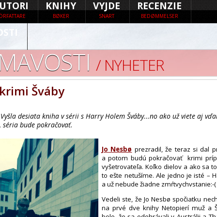
UTORI
KNIHY
VYJDE
RECENZIE
ÖRFATTARE
BØKER
SNART
BEDØMMELSER
OSTI
ÍMAVOSTI
/ NYHETER
 krimi Šváby
 Vyšla desiata kniha v sérii s Harry Holem Šváby...no ako už viete aj vď
, séria bude pokračovať.
Jo Nesbø
prezradil, že teraz si dal 
a potom budú pokračovať krimi príp
vyšetrovateľa. Koľko dielov a ako sa t
to ešte netušíme. Ale jedno je isté – 
a už nebude žiadne zmŕtvychvstanie:-(
Vedeli ste, že Jo Nesbø spočiatku nec
na prvé dve knihy Netopierí muž a
bolo, že sa odohrávali v Austrálii a T