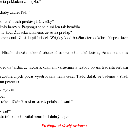
e ťa pokladám za hajzla.“
habý znalec ľudí.“
 čo na uliciach predávajú žuvačky?“
kolo barov v Patpongu sa to nimi len tak hemžilo.
ajný kód. Žuvačka znamená, že sú na predaj.“
 spomenul, že si kúpil balíček Wrigley´s od bosého čiernookého chlapca, ktorý
 Hľadám dievča ochotné obetovať sa pre mňa, také krásne, že sa mu to ešt
ógovia tvrdia, že medzi sexuálnym vzrušením a túžbou po smrti je istá príbuzn
 zozbieraných počas vyšetrovania nemá cenu. Treba dúfať, že budeme v stre
dno percento.
án Hole?“
ou.
 toho. Skôr či neskôr sa vás pokúsia dostať.“
y rád?“
tretol, na mňa zatiaľ neurobili dobrý dojem.“
Prečítajte si skvelý rozhovor