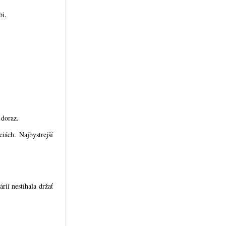
bi.
 doraz.
iách. Najbystrejší
árii nestíhala držať