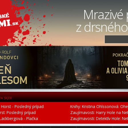
Mrazivé 
z drsného
VA SKJER
r Horst - Posledný prípad
Knihy: Kristina Ohlssonová: Ohe
orst: Posledný prípad
Zaujímavosti: Harry Hole na Netfl
 Läckbergová - Plačka
Zaujímavosti: Detektív Hole: Netfl