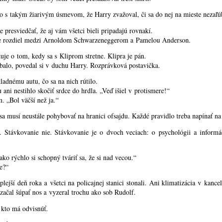
to s takým žiarivým úsmevom, že Harry zvažoval, či sa do nej na mieste nezaľú
 presviedčať, že aj vám všetci bieli pripadajú rovnakí.
e rozdiel medzi Arnoldom Schwarzeneggerom a Pamelou Anderson.
je o tom, kedy sa s Kliprom stretne. Klipra je pán.
ýbalo, povedal si v duchu Harry. Rozprávková postavička.
ladnému autu, čo sa na nich rútilo.
ni nestihlo skočiť srdce do hrdla. „Veď išiel v protismere!“
 „Bol väčší než ja.“
a musí neustále pohybovať na hranici ofsajdu. Každé pravidlo treba napínať na
í. Stávkovanie nie. Stávkovanie je o dvoch veciach: o psychológii a informác
ako rýchlo si schopný tváriť sa, že si nad vecou.“
e?“
eplejší deň roka a všetci na policajnej stanici stonali. Ani klimatizácia v kancel
začal šúpať nos a vyzeral trochu ako sob Rudolf.
 kto má odvisnúť.