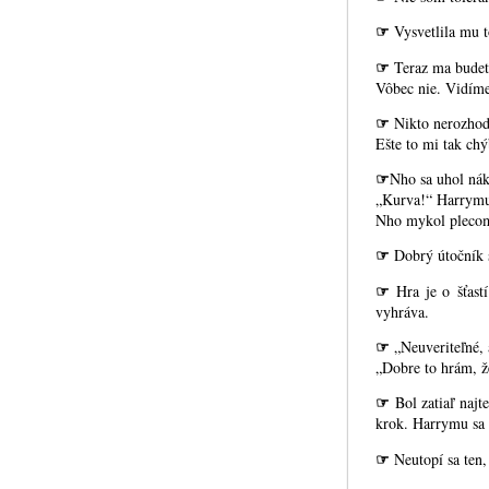
☞
Vysvetlila mu 
☞
Teraz ma budete
Vôbec nie. Vidím
☞
Nikto nerozhodu
Ešte to mi tak ch
☞
Nho sa uhol nák
„Kurva!“ Harrymu a
Nho mykol plecom.
☞
Dobrý útočník s
☞
Hra je o šťast
vyhráva.
☞
„Neuveriteľné, 
„Dobre to hrám, ž
☞
Bol zatiaľ najt
krok. Harrymu sa 
☞
Neutopí sa ten,