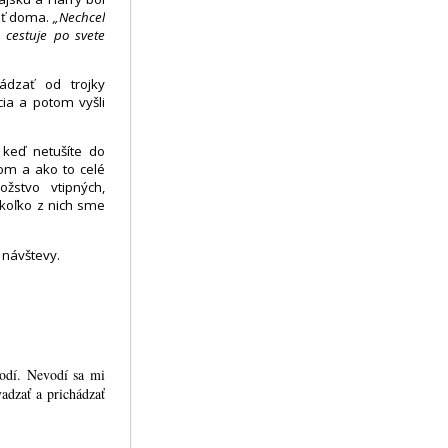
vať doma.
„Nechcel
n cestuje po svete
ádzať od trojky
ia a potom vyšli
 keď netušíte do
hom a ako to celé
žstvo vtipných,
ekoľko z nich sme
 návštevy.
vodí. Nevodí sa mi
vadzať a prichádzať