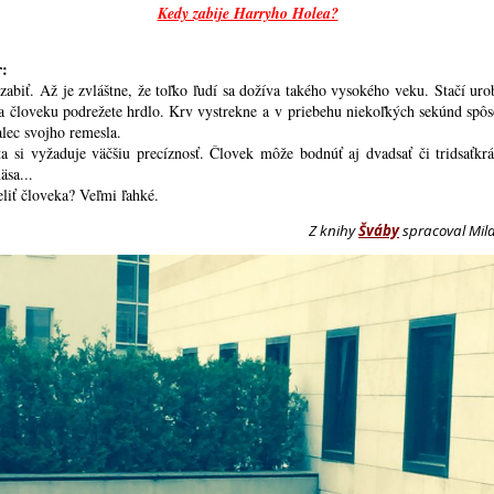
Kedy zabije Harryho Holea?
r:
 zabiť. Až je zvláštne, že toľko ľudí sa dožíva takého vysokého veku. Stačí ur
a človeku podrežete hrdlo. Krv vystrekne a v priebehu niekoľkých sekúnd spôs
lec svojho remesla.
a si vyžaduje väčšiu precíznosť. Človek môže bodnúť aj dvadsať či tridsaťkrá
sa...
eliť človeka? Veľmi ľahké.
Z knihy
Šváby
spracoval Mil