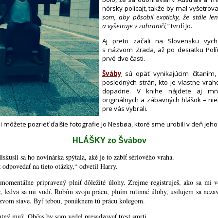
nórsky policajt, takže by mal vyšetro
som, aby pôsobil exoticky, že stále le
a vyšetruje v zahraničí,“
tvrdí Jo.
Aj preto začali na Slovensku vych
s názvom Zrada, až po desiatku Políc
prvé dve časti.
Šváby
sú opäť vynikajúcim čítaním,
posledných strán, kto je vlastne vra
dopadne. V knihe nájdete aj mno
originálnych a zábavných hlášok – ni
pre vás vybrali.
i môžete pozrieť ďalšie fotografie Jo Nesbøa, ktoré sme urobili v deň jeho
HLÁŠKY zo Švábov
diskusii sa ho novinárka spýtala, aké je to zabiť sériového vraha.
 odpovedať na tieto otázky,“ odvetil Harry.
momentálne pripravený plniť dôležité úlohy. Zrejme registruješ, ako sa mi 
e, ledva sa mi vodí. Robím svoju prácu, plním rutinné úlohy, usilujem sa neza
ezvom stave. Byť tebou, ponúknem tú prácu kolegom.
ntný muž. Občas by som vedel presadzovať trest smrti.