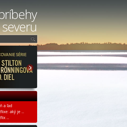
príbehy
 severu
ň a ľad
ixe: aký je ...
ix ...