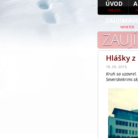
ÚVOD
A
OM OSS
F
ZAUJÍMAV
NYHETER
ZAUJ
Hlášky z
18. 05. 2015
Kruh sa uzavrel.
Severskekrimi.sk