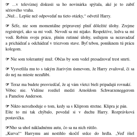
☞
...v televíznej diskusii sa ho novinárka spýtala, aké je to zabiť
sériového vraha.
„Nuž... Lepšie než odpovedať na tieto otázky,“ odvetil Harry.
☞
Šéfe, nie som momentálne pripravený plniť dôležité úlohy. Zrejme
registruješ, ako sa mi vodí. Nevodí sa mi nijako. Respektíve, ledva sa mi
vodí. Robím svoju prácu, plním rutinné úlohy, usilujem sa nezavadzať
a prichádzať a odchádzať v triezvom stave. Byť tebou, ponúknem tú prácu
kolegom.
☞
Nie som tolerantný muž. Občas by som vedel presadzovať trest smrti.
☞
Vysvetlila mu to s takým žiarivým úsmevom, že Harry zvažoval, či sa
do nej na mieste nezaľúbi.
☞
Teraz ma budete presviedčať, že aj vám všetci bieli pripadajú rovnakí.
Vôbec nie. Vidíme rozdiel medzi Arnoldom Schwarzeneggerom
a Pamelou Anderson.
☞
Nikto nerozhoduje o tom, kedy sa s Kliprom stretne. Klipra je pán.
Ešte to mi tak chýbalo, povedal si v duchu Harry. Rozprávková
postavička.
☞
Nho sa uhol nákladnému autu, čo sa na nich rútilo.
„Kurva!“ Harrymu ani nestihlo skočiť srdce do hrdla. „Veď išiel