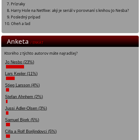
Prízraky
Harry Hole na Netflixe: aký je seriál v porovnaní s knihou Jo Nesba?
Posledný prípad
Oheň a ľad
Anketa
/ ENKÄT
Ktorého z týchto autorov máte najradšej?
Jo Nesbo (23%)
Lars Kepler (11%)
Stieg Larsson (4%)
Stefan Ahnhem (2%)
Jussi Adler-Olsen (3%)
Samuel Bjork (5%)
Cilla a Rolf Borjlindovci (5%)