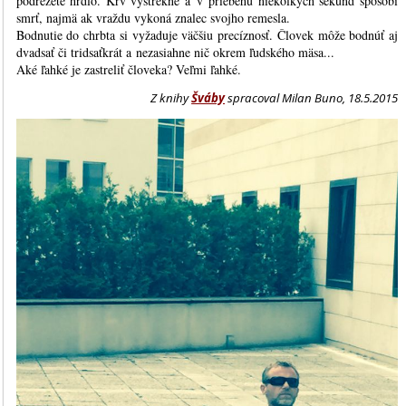
podrežete hrdlo. Krv vystrekne a v priebehu niekoľkých sekúnd spôsobí
smrť, najmä ak vraždu vykoná znalec svojho remesla.
Bodnutie do chrbta si vyžaduje väčšiu precíznosť. Človek môže bodnúť aj
dvadsať či tridsaťkrát a nezasiahne nič okrem ľudského mäsa...
Aké ľahké je zastreliť človeka? Veľmi ľahké.
Z knihy
Šváby
spracoval Milan Buno, 18.5.2015