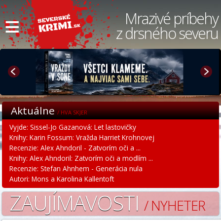
≡
Mrazivé príbehy
z drsného severu
Aktuálne
/ HVA SKJER
Vyjde: Sissel-Jo Gazanová: Let lastovičky
Knihy: Karin Fossum: Vražda Harriet Krohnovej
Recenzie: Alex Ahndoril - Zatvorím oči a ...
Knihy: Alex Ahndoril: Zatvorím oči a modlím ...
Recenzie: Stefan Ahnhem - Generácia nula
Autori: Mons a Karolina Kallentoft
ZAUJÍMAVOSTI
/ NYHETER