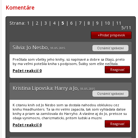
Komentáre
Strana:
1
|
2
|
3
|
4
|
5
|
6
|
7
|
8
|
9
|
10
|
11
5/11
+Pridať prispevok
Silvia: Jo Nesbo,
Oznámiť správcovi
18. 05. 2015
Prečítala som všetky jeho knihy, sú napínavé a dobre sa čítajú, preto
by ma veľmi potešila kniha s podpisom, Šváby som ešte nečítala.
Reagovať
Počet reakcií 0
Kristina Lipovska: Harry a Jo,
18. 05. 2015
Oznámiť správcovi
K citaniu knih od Jo Nesbo som sa dostala nahodou obklukou cez
knihu Headhunters. Ta sa mi velmi zapacila, tak som vyhladala dalsie
knihy a priam sa zamilovala do Harryho. A vlastne aj do Jo, pretoze su
obaja vynimocni, charizmaticki, pritom ludski a muzni.
Reagovať
Počet reakcií 0