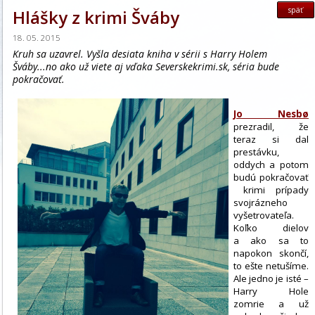
späť
Hlášky z krimi Šváby
18. 05. 2015
Kruh sa uzavrel. Vyšla desiata kniha v sérii s Harry Holem
Šváby...no ako už viete aj vďaka Severskekrimi.sk, séria bude
pokračovať.
Jo Nesbø
prezradil, že
teraz si dal
prestávku,
oddych a potom
budú pokračovať
krimi prípady
svojrázneho
vyšetrovateľa.
Koľko dielov
a ako sa to
napokon skončí,
to ešte netušíme.
Ale jedno je isté –
Harry Hole
zomrie a už