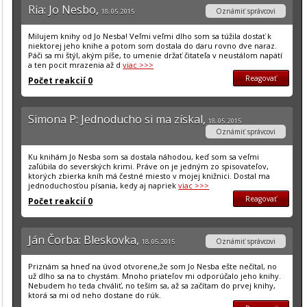
Ria: Jo Nesbo,
Oznámiť správcovi
18. 05. 2015
Milujem knihy od Jo Nesba! Veľmi veľmi dlho som sa túžila dostať k
niektorej jeho knihe a potom som dostala do daru rovno dve naraz.
Páči sa mi štýl, akým píše, to umenie držať čitateľa v neustálom napätí
a ten pocit mrazenia až d
viac >>>
Reagovať
Počet reakcií 0
Simona P: Jednoducho si ma získal,
18. 05. 2015
Oznámiť správcovi
Ku knihám Jo Nesba som sa dostala náhodou, keď som sa veľmi
zaľúbila do severských krimi. Práve on je jedným zo spisovateľov,
ktorých zbierka kníh má čestné miesto v mojej knižnici. Dostal ma
jednoduchosťou písania, kedy aj napriek
viac >>>
Reagovať
Počet reakcií 0
Ján Čorba: Bleskovka,
Oznámiť správcovi
18. 05. 2015
Priznám sa hneď na úvod otvorene,že som Jo Nesba ešte nečítal, no
už dlho sa na to chystám. Mnoho priateľov mi odporúčalo jeho knihy.
Nebudem ho teda chváliť, no teším sa, až sa začítam do prvej knihy,
ktorá sa mi od neho dostane do rúk.