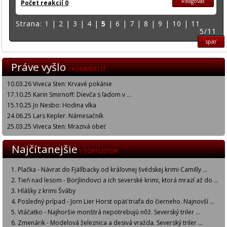
Reagovať
Počet reakcií 0
Strana:
1
|
2
|
3
|
4
|
5
|
6
|
7
|
8
|
9
|
10
|
11
5/11
späť
Práve vyšlo
/ KOMMER UT
10.03.26 Viveca Sten: Krvavé pokánie
17.10.25 Karin Smirnoff: Dievča s ľadom v ...
15.10.25 Jo Nesbo: Hodina vlka
24.06.25 Lars Kepler: Námesačník
25.03.25 Viveca Sten: Mrazivá obeť
Najčítanejšie
/ TOPPLISTOR
Plačka - Návrat do Fjällbacky od kráľovnej švédskej krimi Camilly ...
Tieň nad lesom - Borjlindovci a ich severské krimi, ktorá mrazí až do ...
Hlášky z krimi Šváby
Posledný prípad - Jorn Lier Horst opäť triafa do čierneho. Najnovší ...
Vtáčatko - Najhoršie monštrá nepotrebujú nôž. Severský triler ...
Zmenárik - Modelová železnica a desivá vražda. Severský triler ...