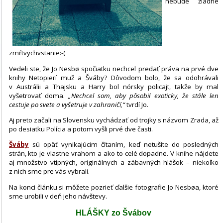
nebude žiadne
zmŕtvychvstanie:-(
Vedeli ste, že Jo Nesbø spočiatku nechcel predať práva na prvé dve
knihy Netopierí muž a Šváby? Dôvodom bolo, že sa odohrávali
v Austrálii a Thajsku a Harry bol nórsky policajt, takže by mal
vyšetrovať doma.
„Nechcel som, aby pôsobil exoticky, že stále len
cestuje po svete a vyšetruje v zahraničí,“
tvrdí Jo.
Aj preto začali na Slovensku vychádzať od trojky s názvom Zrada, až
po desiatku Polícia a potom vyšli prvé dve časti.
Šváby
sú opäť vynikajúcim čítaním, keď netušíte do posledných
strán, kto je vlastne vrahom a ako to celé dopadne. V knihe nájdete
aj množstvo vtipných, originálnych a zábavných hlášok – niekoľko
z nich sme pre vás vybrali.
Na konci článku si môžete pozrieť ďalšie fotografie Jo Nesbøa, ktoré
sme urobili v deň jeho návštevy.
HLÁŠKY zo Švábov