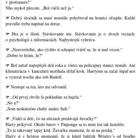
v protismere!“
Nho mykol plecom. „Bol väčší než ja.“
☞
Dobrý útočník sa musí neustále pohybovať na hranici ofsajdu. Každé
pravidlo treba napínať na doraz.
☞
Hra je o šťastí. Stávkovanie nie. Stávkovanie je o dvoch veciach:
o psychológii a informáciách. Najbystrejší vyhráva.
☞
„Neuveriteľné, ako rýchlo si schopný tváriť sa, že si nad vecou.“
„Dobre to hrám, že?“
☞
Bol zatiaľ najteplejší deň roka a všetci na policajnej stanici stonali. Ani
klimatizácia v kancelárii nestíhala držať krok. Harrymu sa začal šúpať nos
a vyzeral trochu ako sob Rudolf.
☞
Neutopí sa ten, kto má odvisnúť.
☞
„Od prvej chvíle ťa pokladám za hajzla.“
„No a?“
„Som neskutočne chabý znalec ľudí.“
☞
„Videl si deti, čo na uliciach predávajú žuvačky?“
Harry prikývol. Okolo barov v Patpongu sa to nimi len tak hemžilo.
„To je takzvaný tajný kód. Žuvačka znamená, že sú na predaj.“
Harry si s hrôzou spomenul, že si kúpil balíček Wrigley´s od bosého