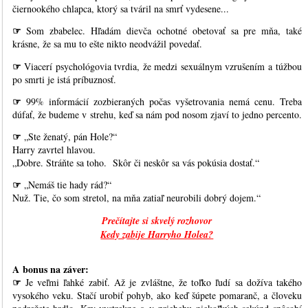
čiernookého chlapca, ktorý sa tváril na smrť vydesene...
☞
Som zbabelec. Hľadám dievča ochotné obetovať sa pre mňa, také
krásne, že sa mu to ešte nikto neodvážil povedať.
☞
Viacerí psychológovia tvrdia, že medzi sexuálnym vzrušením a túžbou
po smrti je istá príbuznosť.
☞
99% informácií zozbieraných počas vyšetrovania nemá cenu. Treba
dúfať, že budeme v strehu, keď sa nám pod nosom zjaví to jedno percento.
☞
„Ste ženatý, pán Hole?“
Harry zavrtel hlavou.
„Dobre. Stráňte sa toho. Skôr či neskôr sa vás pokúsia dostať.“
☞
„Nemáš tie hady rád?“
Nuž. Tie, čo som stretol, na mňa zatiaľ neurobili dobrý dojem.“
Prečítajte si skvelý rozhovor
Kedy zabije Harryho Holea?
A bonus na záver:
☞
Je veľmi ľahké zabiť. Až je zvláštne, že toľko ľudí sa dožíva takého
vysokého veku. Stačí urobiť pohyb, ako keď šúpete pomaranč, a človeku