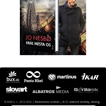
Máte otázku? Tip?
krimi@ikar.sk
© IKAR a. s., 2013-2022 |
Nastavenie cookies
|
A.I.S. webové stránky, desing,