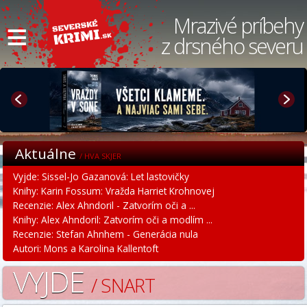
≡
Mrazivé príbehy
z drsného severu
Aktuálne
/ HVA SKJER
Vyjde: Sissel-Jo Gazanová: Let lastovičky
Knihy: Karin Fossum: Vražda Harriet Krohnovej
Recenzie: Alex Ahndoril - Zatvorím oči a ...
Knihy: Alex Ahndoril: Zatvorím oči a modlím ...
Recenzie: Stefan Ahnhem - Generácia nula
Autori: Mons a Karolina Kallentoft
VYJDE
/ SNART