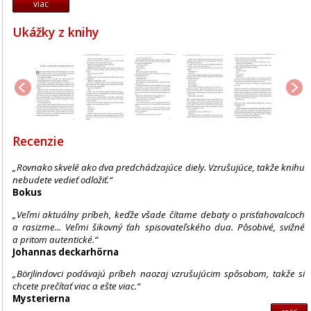
viac
Ukážky z knihy
Recenzie
„Rovnako skvelé ako dva predchádzajúce diely. Vzrušujúce, takže knihu
nebudete vedieť odložiť.“
Bokus
„Veľmi aktuálny príbeh, keďže všade čítame debaty o prisťahovalcoch
a rasizme... Veľmi šikovný ťah spisovateľského dua. Pôsobivé, svižné
a pritom autentické.“
Johannas deckarhörna
„Börjlindovci podávajú príbeh naozaj vzrušujúcim spôsobom, takže si
chcete prečítať viac a ešte viac.“
Mysterierna