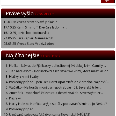
späť
Práve vyšlo
/ KOMMER UT
10.03.26 Viveca Sten: Krvavé pokánie
17.10.25 Karin Smirnoff: Dievča s ľadom v ...
15.10.25 Jo Nesbo: Hodina vlka
24.06.25 Lars Kepler: Námesačník
25.03.25 Viveca Sten: Mrazivá obeť
Najčítanejšie
/ TOPPLISTOR
Plačka - Návrat do Fjällbacky od kráľovnej švédskej krimi Camilly ...
Tieň nad lesom - Borjlindovci a ich severské krimi, ktorá mrazí až do ...
Hlášky z krimi Šváby
Posledný prípad - Jorn Lier Horst opäť triafa do čierneho. Najnovší ...
Vtáčatko - Najhoršie monštrá nepotrebujú nôž. Severský triler ...
Zmenárik - Modelová železnica a desivá vražda. Severský triler ...
Prízraky
Harry Hole na Netflixe: aký je seriál v porovnaní s knihou Jo Nesba?
Posledný prípad
Uznávaná spisovateľská dvojica na Slovensku! (+SÚŤAŽ)