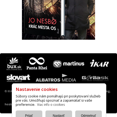
Máte otázku? Tip?
krimi@ikar.sk
© IKAR a. s., 2013-2022 |
Nastavenie cookies
|
A.I.S. webové stránky, desing,
hosting