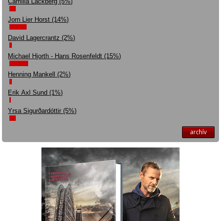
Camilla Lackberg (5%)
Jorn Lier Horst (14%)
David Lagercrantz (2%)
Michael Hjorth - Hans Rosenfeldt (15%)
Henning Mankell (2%)
Erik Axl Sund (1%)
Yrsa Sigurðardóttir (5%)
archív