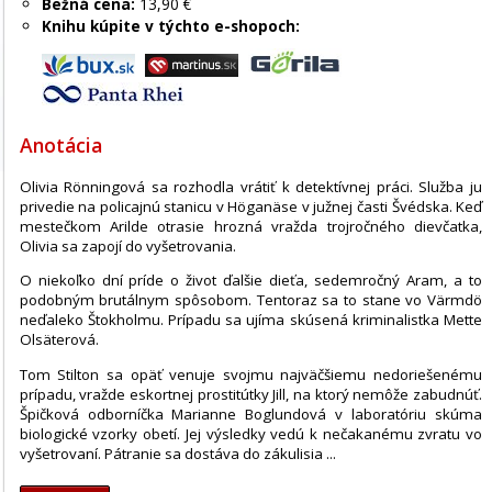
Bežná cena:
13,90 €
Knihu kúpite v týchto e-shopoch:
Anotácia
Olivia Rönningová sa rozhodla vrátiť k detektívnej práci. Služba ju
privedie na policajnú stanicu v Höganäse v južnej časti Švédska. Keď
mestečkom Arilde otrasie hrozná vražda trojročného dievčatka,
Olivia sa zapojí do vyšetrovania.
O niekoľko dní príde o život ďalšie dieťa, sedemročný Aram, a to
podobným brutálnym spôsobom. Tentoraz sa to stane vo Värmdö
neďaleko Štokholmu. Prípadu sa ujíma skúsená kriminalistka Mette
Olsäterová.
Tom Stilton sa opäť venuje svojmu najväčšiemu nedoriešenému
prípadu, vražde eskortnej prostitútky Jill, na ktorý nemôže zabudnúť.
Špičková odborníčka Marianne Boglundová v laboratóriu skúma
biologické vzorky obetí. Jej výsledky vedú k nečakanému zvratu vo
vyšetrovaní. Pátranie sa dostáva do zákulisia ...