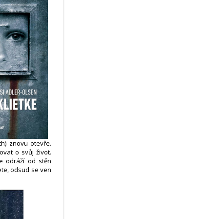
ch) znovu otevře.
vat o svůj život.
e odráží od stěn
ete, odsud se ven