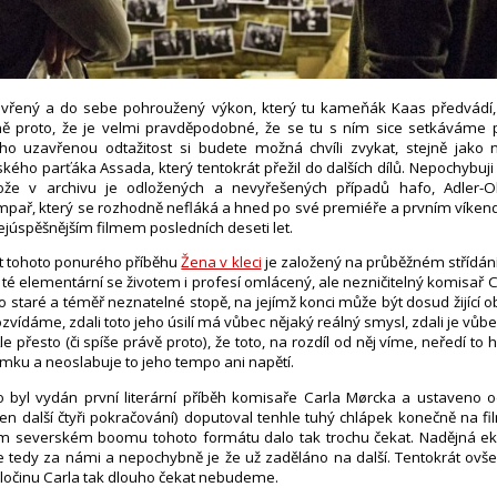
sevřený a do sebe pohroužený výkon, který tu kameňák Kaas předvádí,
ně proto, že je velmi pravděpodobné, že se tu s ním sice setkáváme po
ho uzavřenou odtažitost si budete možná chvíli zvykat, stejně jako
kého parťáka Assada, který tentokrát přežil do dalších dílů. Nepochybuji
tože v archivu je odložených a nevyřešených případů hafo, Adler-
mpař, který se rozhodně nefláká a hned po své premiéře a prvním víkend
ejúspěšnějším filmem posledních deseti let.
pt tohoto ponurého příběhu
Žena v kleci
je založený na průběžném střídán
V té elementární se životem i profesí omlácený, ale nezničitelný komisař 
po staré a téměř neznatelné stopě, na jejímž konci může být dosud žijící o
vídáme, zdali toto jeho úsilí má vůbec nějaký reálný smysl, zdali je vůbe
Ale přesto (či spíše právě proto), že toto, na rozdíl od něj víme, neředí t
ku a neoslabuje to jeho tempo ani napětí.
co byl vydán první literární příběh komisaře Carla Mørcka a ustaveno 
en další čtyři pokračování) doputoval tenhle tuhý chlápek konečně na fi
m severském boomu tohoto formátu dalo tak trochu čekat. Nadějná ek
 je tedy za námi a nepochybně je že už zaděláno na další. Tentokrát o
zločinu Carla tak dlouho čekat nebudeme.