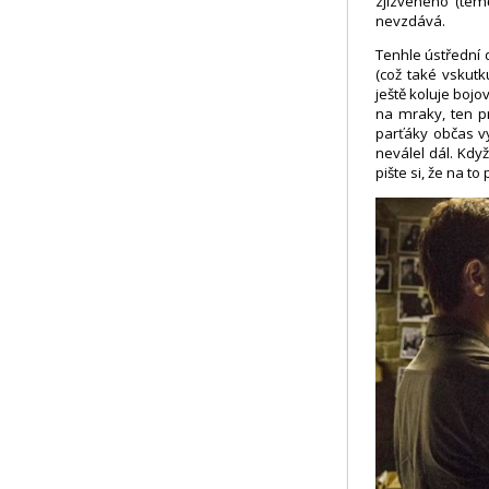
zjizveného (témě
nevzdává.
Tenhle ústřední 
(což také vskutk
ještě koluje bojo
na mraky, ten pr
parťáky občas vy
neválel dál. Kdy
pište si, že na to