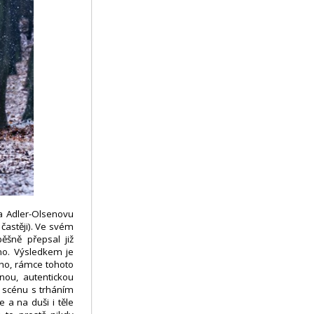
na Adler-Olsenovu
častěji). Ve svém
ěšně přepsal již
no. Výsledkem je
ého, rámce tohoto
nou, autentickou
 scénu s trháním
e a na duši i těle