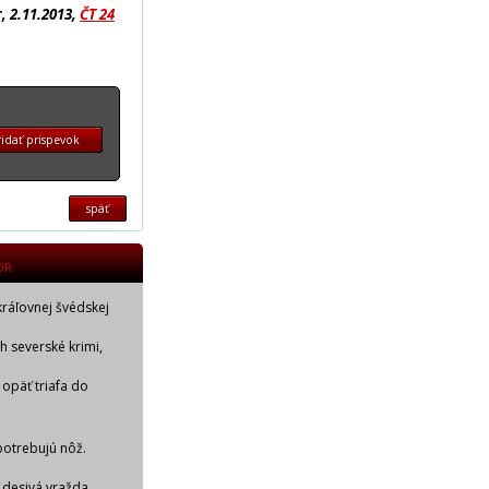
, 2.11.2013,
ČT 24
idať prispevok
späť
OR
kráľovnej švédskej
ch severské krimi,
 opäť triafa do
potrebujú nôž.
 desivá vražda.