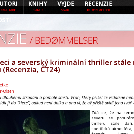
UTORI
KNIHY
VYJDE
RECENZIE
ÖRFATTARE
BØKER
SNART
BEDØMMELSER
OSTI
NZIE
/ BEDØMMELSER
eci a severský kriminální thriller stále
 (Recenzia, ČT24)
ietke
er-Olsen
 dlouhému strádání a pomalé smrti. Vrah, který přišel ze vzdálené min
idil ji do "klece", odkud není úniku a ona ví, že až příště uvidí jeho tvář
Zdá se, že na tem
severu se ponurém
thrilleru stále daří
specifická atmosféra,
formát krimi 