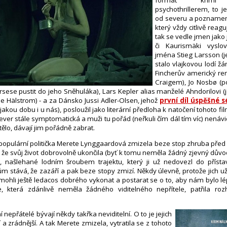
psychothrillerem, to je
od severu a poznamen
který vždy citlivě reaguj
tak se vedle jmen jako
či Kaurismäki vyslovu
jména Stieg Larsson (
stalo vlajkovou lodí ž
Fincherův americký r
Craigem), Jo Nosbø (p
sese pustit do jeho Sněhuláka), Lars Kepler alias manželé Ahndorilovi (j
e Hälstrom) - a za Dánsko Jussi Adler-Olsen, jehož
první díl úspěšné s
nějakou dobu i u nás), posloužil jako literární předloha k natočení tohoto fi
ever stále symptomatická a muži tu pořád (neřkuli čím dál tím víc) nenávi
ělo, dávají jim pořádně zabrat.
populární politička Merete Lynggaardová zmizela beze stop zhruba před pět
 že svůj život dobrovolně ukončila (byť k tomu neměla žádný zjevný důvo
 našlehané lodním šroubem trajektu, který ji už nedovezl do přísta
ům stává, že zazáří a pak beze stopy zmizí. Někdy úlevně, protože jich už
mohli ještě ledacos dobrého vykonat a postarat se o to, aby nám bylo l
, která zdánlivě neměla žádného viditelného nepřítele, patřila r
nepřátelé bývají někdy takřka neviditelní. O to je jejich
a zrádnější. A tak Merete zmizela, vytratila se z tohoto