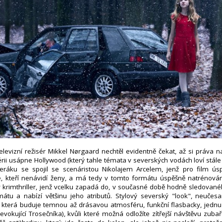
levizní režisér Mikkel Nørgaard nechtěl evidentně čekat, až si práva 
érii usápne Hollywood (který tahle témata v severských vodách loví stále 
ráku se spojil se scenáristou Nikolajem Arcelem, jenž pro film úsp
, kteří nenávidí ženy, a má tedy v tomto formátu úspěšně natrénová
ý krimthriller, jenž vcelku zapadá do, v současné době hodně sledovan
átu a nabízí většinu jeho atributů. Stylový severský "look", neučesa
, která buduje temnou až drásavou atmosféru, funkční flasbacky, jednu
evokující Trosečníka), kvůli které možná odložíte zítřejší návštěvu zubař