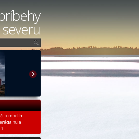
príbehy
 severu
či a modlím ...
erácia nula
ft