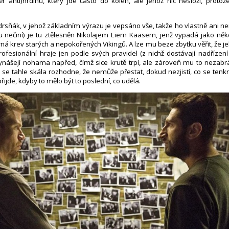
ř anti)hrdinu, který jde často do kolen, ale jehož nic nesloží, protož
drsňák, v jehož základním výrazu je vepsáno vše, takže ho vlastně ani n
u nečiní) je tu ztělesněn Nikolajem Liem Kaasem, jenž vypadá jako někd
vná krev starých a nepokořených Vikingů. A lze mu beze zbytku věřit, že je
ofesionální hraje jen podle svých pravidel (z nichž dostávají nadřízení
nášejí nohama napřed, čímž sice krutě trpí, ale zároveň mu to nezabrá
ž se tahle skála rozhodne, že nemůže přestat, dokud nezjistí, co se tenkr
 přijde, kdyby to mělo být to poslední, co udělá.