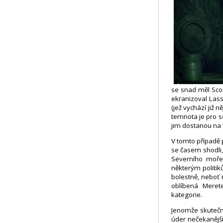
se snad měl Scor
ekranizoval Lass
(jež vychází již 
temnota je pro s
jim dostanou na t
V tomto případě 
se časem shodli,
Severního moře,
některým politik
bolestně, neboť 
oblíbená Merete
kategorie.
Jenomže skuteční 
úder nečekanější 