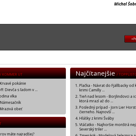
Michal Šobr
+Pr
Najčítanejšie
/ KOMMER UT
/ TOPPLIST
 Krvavé pokánie
Plačka - Návrat do Fjällbacky od 
f: Dievča s ľadom v ...
krimi Camilly ...
odina vlka
Tieň nad lesom - Borjlindovci a i
ktorá mrazí až do ...
: Námesačník
Posledný prípad - Jorn Lier Horst
 Mrazivá obeť
čierneho. Najnovší ...
Hlášky z krimi Šváby
T
Vtáčatko - Najhoršie monštrá ne
Severský triler ...
orov máte najradšej?
Zmenárik - Modelová železnica a