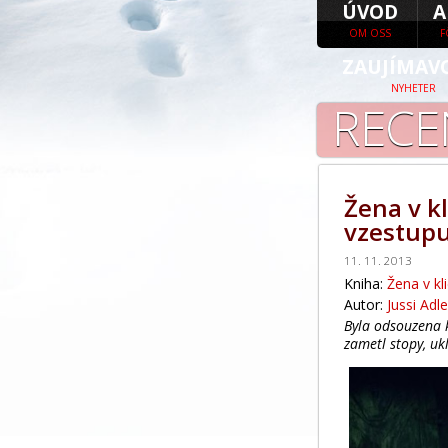
ÚVOD
A
OM OSS
F
ZAUJÍMAV
NYHETER
RECE
Žena v kl
vzestupu
11. 11. 2013
Kniha:
Žena v kl
Autor:
Jussi Adl
Byla odsouzena k
zametl stopy, ukl