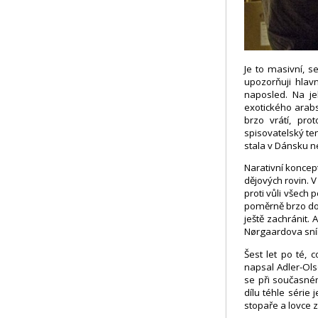
Je to masivní, 
upozorňuji hlav
naposled. Na je
exotického arabs
brzo vrátí, pro
spisovatelský te
stala v Dánsku n
Narativní konce
dějových rovin. 
proti vůli všech 
poměrně brzo doz
ještě zachránit. 
Nørgaardova sním
Šest let po té, 
napsal Adler-Ols
se při současné
dílu téhle série
stopaře a lovce 