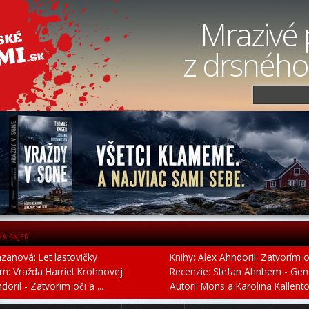
Mrazivé 
z drsného
VA SKJER
azanová: Let lastovičky
Knihy: Alex Ahndoril: Zatvorím o
um: Vražda Harriet Krohnovej
Recenzie: Stefan Ahnhem - Gen
oril - Zatvorím oči a ...
Autori: Mons a Karolina Kallento