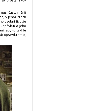
e to prostě nikdy
emusí často měnit
o, v jehož žilách
ho osobní život je
 kopřivku) a jeho
ní, aby to takhle
át opravdu stalo,