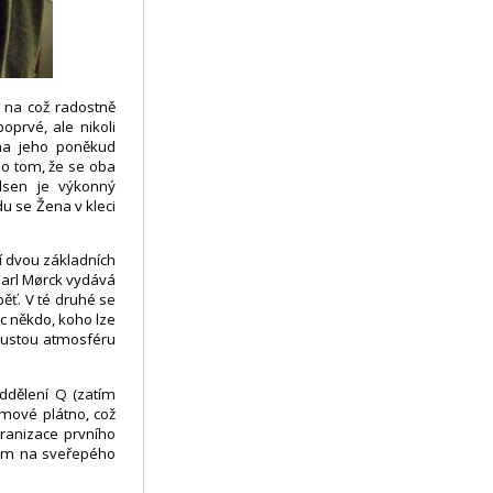
 na což radostně
prvé, ale nikoli
 na jeho poněkud
 o tom, že se oba
Olsen je výkonný
u se Žena v kleci
í dvou základních
Carl Mørck vydává
běť. V té druhé se
c někdo, koho lze
o hustou atmosféru
oddělení Q (zatím
lmové plátno, což
ranizace prvního
všem na sveřepého