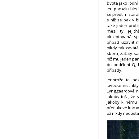
života jako lodní
jen pomalu bled
se předtím stara
s níž se pak v b
také jeden probl
mezi ty, jejic
akceptovaná spe
případ uzavřít 
nikdy tak zavátá,
sboru, zaťatý sa
níž mu jeden parť
do oddělení Q, 
případy.
Jenomže to nezn
lovecké instinkt
Lynggaardové na
Jakoby tušil, že
Jakoby k němu v
přetlakové komor
už nikdy nedost