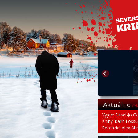
Aktuálne
/ H
Vyjde: Sissel-Jo G
Knihy: Karin Foss
Recenzie: Alex Ahnd