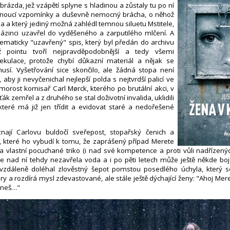
 brázda, jež vzápětí splyne s hladinou a zůstaly tu po ní
noucí vzpomínky a duševně nemocný brácha, o něhož
la a který jediný možná zahlédl temnou siluetu Mstitele,
lázinci uzavřel do vyděšeného a zarputilého mlčení. A
ematicky "uzavřený" spis, který byl předán do archivu
hž pointu tvoří nejpravděpodobnější a tedy všemi
kulace, protože chybí důkazní materiál a nějak se
musí. Vyšetřování sice skončilo, ale žádná stopa není
 aby ji nevyčenichal nejlepší polda s nejtvrdší palicí ve
morost komisař Carl Mørck, kterého po brutální akci, v
ák zemřel a z druhého se stal doživotní invalida, uklidili
které má již jen třídit a evidovat staré a nedořešené
ají Carlovu buldočí sveřepost, stopařský čenich a
y, které ho vybudí k tomu, že zaprášený případ Merete
 vlastní pocuchané triko (i nad své kompetence a proti vůli nadřízený
 se nad ní tehdy nezavřela voda a i po pěti letech může ještě někde bojo
zdáleně doléhal zlověstný šepot pomstou posedlého úchyla, který s
y a rozdírá mysl zdevastované, ale stále ještě dýchající ženy: "Ahoj Mer
aneš…"