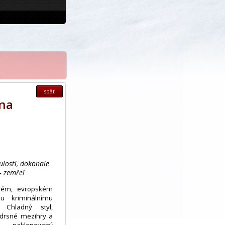
späť
 na
ulosti, dokonale
 – zemře!
ném, evropském
u kriminálnímu
. Chladný styl,
 drsné mezihry a
naklonovaný