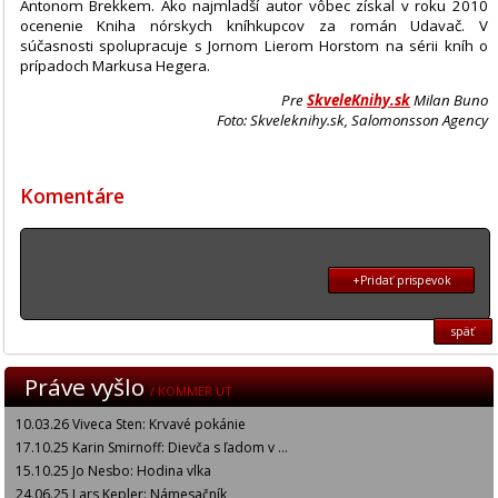
Antonom Brekkem. Ako najmladší autor vôbec získal v roku 2010
ocenenie Kniha nórskych kníhkupcov za román Udavač. V
súčasnosti spolupracuje s Jornom Lierom Horstom na sérii kníh o
prípadoch Markusa Hegera.
Pre
SkveleKnihy.sk
Milan Buno
Foto: Skveleknihy.sk, Salomonsson Agency
Komentáre
+Pridať prispevok
späť
Práve vyšlo
/ KOMMER UT
10.03.26 Viveca Sten: Krvavé pokánie
17.10.25 Karin Smirnoff: Dievča s ľadom v ...
15.10.25 Jo Nesbo: Hodina vlka
24.06.25 Lars Kepler: Námesačník