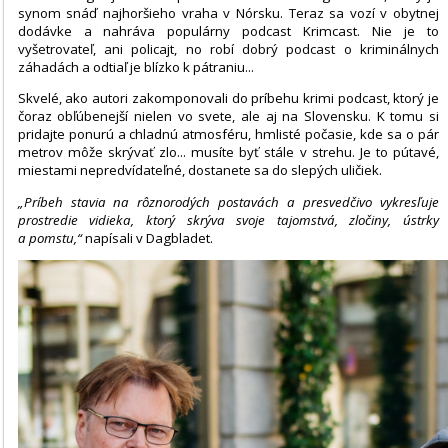
synom snáď najhoršieho vraha v Nórsku. Teraz sa vozí v obytnej
dodávke a nahráva populárny podcast Krimcast. Nie je to
vyšetrovateľ, ani policajt, no robí dobrý podcast o kriminálnych
záhadách a odtiaľ je blízko k pátraniu...
Skvelé, ako autori zakomponovali do príbehu krimi podcast, ktorý je
čoraz obľúbenejší nielen vo svete, ale aj na Slovensku. K tomu si
pridajte ponurú a chladnú atmosféru, hmlisté počasie, kde sa o pár
metrov môže skrývať zlo... musíte byť stále v strehu. Je to pútavé,
miestami nepredvídateľné, dostanete sa do slepých uličiek.
„Príbeh stavia na rôznorodých postavách a presvedčivo vykresľuje
prostredie vidieka, ktorý skrýva svoje tajomstvá, zločiny, ústrky
a pomstu,“
napísali v Dagbladet.