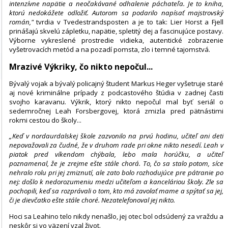
intenzívne napätie a neočakávané odhalenie páchateľa. Je to kniha,
ktorú nedokážete odložiť. Autorom sa podarilo napísať majstrovský
román,"
tvrdia v Tvedestrandsposten a je to tak: Lier Horst a Fjell
prinášajú skvelú zápletku, napätie, spletitý dej a fascinujúce postavy.
Výborne vykreslené prostredie vidieka, autentické zobrazenie
vyšetrovacích metód a na pozadí pomsta, zlo i temné tajomstvá.
Mrazivé Výkriky, čo nikto nepočul...
Bývalý vojak a bývalý policajný študent Markus Heger vyšetruje staré
aj nové kriminálne prípady z podcastového štúdia v zadnej časti
svojho karavanu. Výkrik, ktorý nikto nepočul mal byť seriál o
sedemročnej Leah Forsbergovej, ktorá zmizla pred pätnástimi
rokmi cestou do školy...
„Keď v nordaurdalskej škole zazvonilo na prvú hodinu, učiteľ ani deti
nepovažovali za čudné, že v druhom rade pri okne nikto nesedí. Leah v
piatok pred víkendom chýbala, lebo mala horúčku, a učiteľ
poznamenal, že je zrejme ešte stále chorá. To, čo sa stalo potom, síce
nehralo rolu pri jej zmiznutí, ale zato bolo rozhodujúce pre pátranie po
nej: došlo k nedorozumeniu medzi učiteľom a kanceláriou školy. Zle sa
pochopili, keď sa rozprávali o tom, kto má zavolať mame a spýtať sa jej,
či je dievčatko ešte stále choré. Nezatelefonoval jej nikto.
Hoci sa Leahino telo nikdy nenašlo, jej otec bol odsúdený za vraždu a
neskôr si vo väzení vzal život.