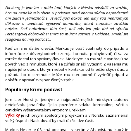
Forsberg je jedným z mála ľudí, ktorých v Nórsku odsúdili za vraždu,
hoci sa nenašlo telo obete. V podstate pred oboma súdmi nepredstavili
ani žiaden jednoznačne usvedčujúci dôkaz, len dlhý rad nepriamych
dôkazov a svedeckú výpoveď kamaráta, ktorá napokon zavážila
najviac. Keď nahrávam túto časť, delí nás len pár dní od výročia
Forsbergovej dobrovoľnej smrti za múrmi väznice v Haldene. Mnohí ste
reagovali na môj podcast...
Keď zmizne ďalšie dievča, Markus je opäť vtiahnutý do prípadu a
informácie z dôveryhodného zdroja ho nútia pochybovať, či sa za
mreže dostal ten správny človek. Medzitým sa mu stále vynárajú na
povrch veci z minulosti, ktoré sa zúfalo snažil vytesniť. Z väzenia mu
napíše jeho otec, s ktorým nebol v kontakte od tínedžerských čias, a
požiada ho o stretnutie. Môže mu otec pomôcť vyriešiť prípad a
dokážu napraviť svoj narušený vzťah?
Populárny krimi podcast
Jorn Lier Horst je jedným z najpopulárnejších nórskych autorov
detektívok. Jana-Erika Fjella poznáme vďaka kriminálnej sérii s
cynickým vyšetrovateľom Antonom Brekkem.
Výkriky
je ich prvým spoločným projektom a v Nórsku zaznamenal
veľký úspech. Nasledovať by mali ďalšie dve časti.
Markus Heger je úžasná postava – veterán z Afganistanu, ktorý je