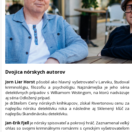
Dvojica nórskych autorov
Jorn Lier Horst
pôsobil ako hlavný vyšetrovateľ v Larviku, študoval
kriminológiu, filozofiu a psychológiu. Najznámejšia je jeho séria
detektívnych prípadov s Williamom Wistingom, na ktorú nadväzuje
aj séria Odložený prípad.
Je držiteľom Ceny nórskych kníhkupcov, získal Rivertonovu cenu za
najlepšiu nórsku detektívku roka a následne aj Sklenený kľúč za
najlepšiu škandinávsku detektívku.
Jan-Erik Fjell
je nórsky spisovateľ a pokrový hráč. Zaznamenal veľký
ohlas so svojimi kriminálnymi románmi s cynickým vyšetrovateľom