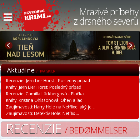
≡
Mrazivé príbehy
z drsného severu
Aktuálne
/ HVA SKJER
Recenzie: Jørn Lier Horst - Posledný prípad
Knihy: Jørn Lier Horst: Posledný prípad
Recenzie: Camilla Läckbergová - Plačka
Knihy: Kristina Ohlssonová: Oheň a ľad
Zaujímavosti: Harry Hole na Netflixe: aký je ...
Zaujímavosti: Detektív Hole: Netflix ...
RECENZIE
/ BEDØMMELSER