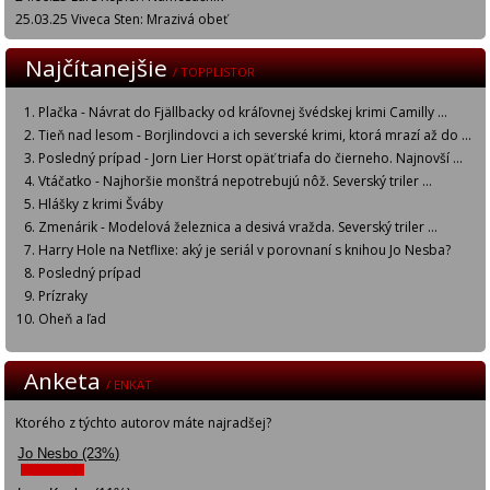
25.03.25 Viveca Sten: Mrazivá obeť
Najčítanejšie
/ TOPPLISTOR
Plačka - Návrat do Fjällbacky od kráľovnej švédskej krimi Camilly ...
Tieň nad lesom - Borjlindovci a ich severské krimi, ktorá mrazí až do ...
Posledný prípad - Jorn Lier Horst opäť triafa do čierneho. Najnovší ...
Vtáčatko - Najhoršie monštrá nepotrebujú nôž. Severský triler ...
Hlášky z krimi Šváby
Zmenárik - Modelová železnica a desivá vražda. Severský triler ...
Harry Hole na Netflixe: aký je seriál v porovnaní s knihou Jo Nesba?
Posledný prípad
Prízraky
Oheň a ľad
Anketa
/ ENKÄT
Ktorého z týchto autorov máte najradšej?
Jo Nesbo (23%)