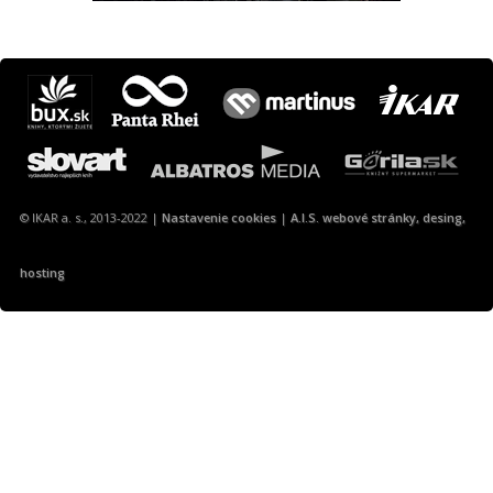
Máte otázku? Tip?
krimi@ikar.sk
© IKAR a. s., 2013-2022 |
Nastavenie cookies
|
A.I.S. webové stránky, desing,
hosting