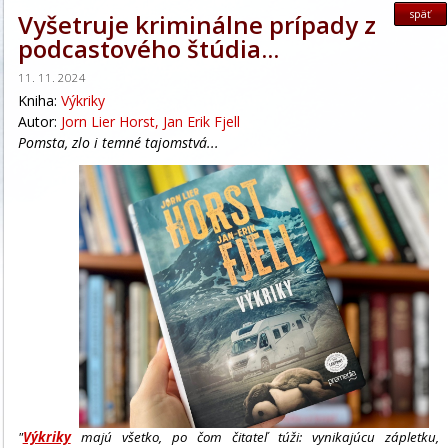
späť
Vyšetruje kriminálne prípady z
podcastového štúdia...
11. 11. 2024
Kniha:
Výkriky
Autor:
Jorn Lier Horst, Jan Erik Fjell
Pomsta, zlo i temné tajomstvá...
"
Výkriky
majú všetko, po čom čitateľ túži: vynikajúcu zápletku,