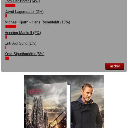
Jorn Lier Horst (14%)
David Lagercrantz (2%)
Michael Hjorth - Hans Rosenfeldt (15%)
Henning Mankell (2%)
Erik Axl Sund (1%)
Yrsa Sigurðardóttir (5%)
archív