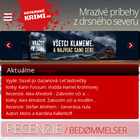
≡
Mrazivé príbehy
z drsného severu
Aktuálne
/ HVA SKJER
Vyjde: Sissel-Jo Gazanová: Let lastovičky
Knihy: Karin Fossum: Vražda Harriet Krohnovej
Recenzie: Alex Ahndoril - Zatvorím oči a ...
Knihy: Alex Ahndoril: Zatvorím oči a modlím ...
Recenzie: Stefan Ahnhem - Generácia nula
Autori: Mons a Karolina Kallentoft
RECENZIE
/ BEDØMMELSER