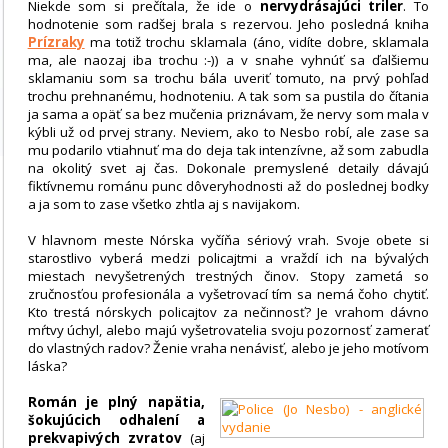
Niekde som si prečítala, že ide o
nervydrásajúci triler
. To
hodnotenie som radšej brala s rezervou. Jeho posledná kniha
Prízraky
ma totiž trochu sklamala (áno, vidíte dobre, sklamala
ma, ale naozaj iba trochu :-)) a v snahe vyhnúť sa ďalšiemu
sklamaniu som sa trochu bála uveriť tomuto, na prvý pohľad
trochu prehnanému, hodnoteniu. A tak som sa pustila do čítania
ja sama a opäť sa bez mučenia priznávam, že nervy som mala v
kýbli už od prvej strany. Neviem, ako to Nesbo robí, ale zase sa
mu podarilo vtiahnuť ma do deja tak intenzívne, až som zabudla
na okolitý svet aj čas. Dokonale premyslené detaily dávajú
fiktívnemu románu punc dôveryhodnosti až do poslednej bodky
a ja som to zase všetko zhtla aj s navijakom.
V hlavnom meste Nórska vyčíňa sériový vrah. Svoje obete si
starostlivo vyberá medzi policajtmi a vraždí ich na bývalých
miestach nevyšetrených trestných činov. Stopy zametá so
zručnosťou profesionála a vyšetrovací tím sa nemá čoho chytiť.
Kto trestá nórskych policajtov za nečinnosť? Je vrahom dávno
mŕtvy úchyl, alebo majú vyšetrovatelia svoju pozornosť zamerať
do vlastných radov? Ženie vraha nenávisť, alebo je jeho motívom
láska?
Román je plný napätia,
šokujúcich odhalení a
prekvapivých zvratov
(aj