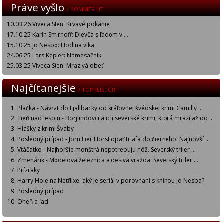
Práve vyšlo
/ KOMMER UT
10.03.26 Viveca Sten: Krvavé pokánie
17.10.25 Karin Smirnoff: Dievča s ľadom v ...
15.10.25 Jo Nesbo: Hodina vlka
24.06.25 Lars Kepler: Námesačník
25.03.25 Viveca Sten: Mrazivá obeť
Najčítanejšie
/ TOPPLISTOR
Plačka - Návrat do Fjällbacky od kráľovnej švédskej krimi Camilly ...
Tieň nad lesom - Borjlindovci a ich severské krimi, ktorá mrazí až do ...
Hlášky z krimi Šváby
Posledný prípad - Jorn Lier Horst opäť triafa do čierneho. Najnovší ...
Vtáčatko - Najhoršie monštrá nepotrebujú nôž. Severský triler ...
Zmenárik - Modelová železnica a desivá vražda. Severský triler ...
Prízraky
Harry Hole na Netflixe: aký je seriál v porovnaní s knihou Jo Nesba?
Posledný prípad
Oheň a ľad