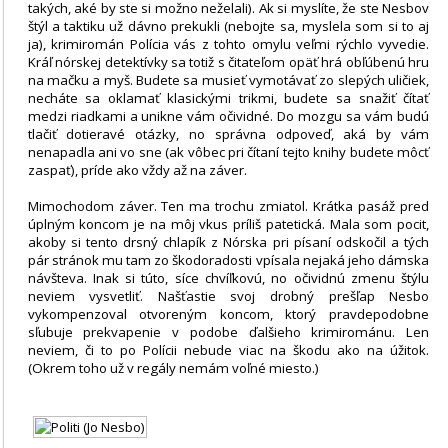
takých, aké by ste si možno neželali). Ak si myslíte, že ste Nesbov
štýl a taktiku už dávno prekukli (nebojte sa, myslela som si to aj
ja), krimiromán Polícia vás z tohto omylu veľmi rýchlo vyvedie.
Kráľ nórskej detektívky sa totiž s čitateľom opäť hrá obľúbenú hru
na mačku a myš. Budete sa musieť vymotávať zo slepých uličiek,
necháte sa oklamať klasickými trikmi, budete sa snažiť čítať
medzi riadkami a unikne vám očividné. Do mozgu sa vám budú
tlačiť dotieravé otázky, no správna odpoveď, aká by vám
nenapadla ani vo sne (ak vôbec pri čítaní tejto knihy budete môcť
zaspať), príde ako vždy až na záver.
Mimochodom záver. Ten ma trochu zmiatol. Krátka pasáž pred
úplným koncom je na môj vkus príliš patetická. Mala som pocit,
akoby si tento drsný chlapík z Nórska pri písaní odskočil a tých
pár stránok mu tam zo škodoradosti vpísala nejaká jeho dámska
návšteva. Inak si túto, síce chvíľkovú, no očividnú zmenu štýlu
neviem vysvetliť. Našťastie svoj drobný prešľap Nesbo
vykompenzoval otvoreným koncom, ktorý pravdepodobne
sľubuje prekvapenie v podobe ďalšieho krimirománu. Len
neviem, či to po Polícii nebude viac na škodu ako na úžitok.
(Okrem toho už v regály nemám voľné miesto.)