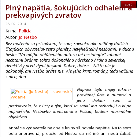
späť
Plný napätia, šokujúcich odhalení a
prekvapivých zvratov
28. 02. 2014
Kniha:
Polícia
Autor:
Jo Nesbo
Bez mučenia sa priznávam, že som, rovnako ako milióny ďalších
čítajúcich obyvateľov tejto planéty, nevyliečiteľný nesbomil. V duchu
hesla: “Na môjho obľúbeného autora mi nesiahajte” zubami-
nechtami bránim tohto dokonalého nórskeho hrdinu severskej
detektívky pred zlými jazykmi. Dobre, dobre… Nikto nie je
dokonalý, ani Nesbo určite nie. Ale jeho krimiromány, teda väčšina
z nich, áno.
Napriek tejto mojej takmer
posvätnej úcte k autorovi a
jeho dielam som si
predsavzala, že z úcty k tým, ktorí sa zatiaľ iba rozhodujú o kúpe
najnovšieho Nesbovho krimirománu Polícia, budem maximálne
objektívna.
Anotácia vydavateľa na obale knihy sľubovala napätie. Na to som
bola pripravená, pretože od Nesba sa nič iné ani nedá čakať.