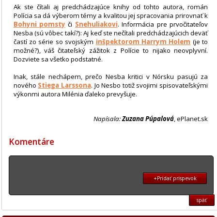
Ak ste čítali aj predchádzajúce knihy od tohto autora, román
Polícia sa dá výberom témy a kvalitou jej spracovania prirovnať k
Bohyni pomsty
či
Snehuliakovi
. Informácia pre prvočitateľov
Nesba (sú vôbec takí?): Aj keď ste nečítali predchádzajúcich deväť
častí zo série so svojským
inšpektorom Harrym Holem
(je to
možné?), váš čitateľský zážitok z Polície to nijako neovplyvní.
Dozviete sa všetko podstatné.
Inak, stále nechápem, prečo Nesba kritici v Nórsku pasujú za
nového
Stiega Larssona
. Jo Nesbo totiž svojimi spisovateľskými
výkonmi autora Milénia ďaleko prevyšuje.
Napísala:
Zuzana Púpalová
, ePlanet.sk
Komentáre
+Pridať prispevok
späť