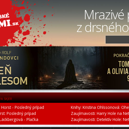
Mrazivé 
z drsného
VA SKJER
r Horst - Posledný prípad
Knihy: Kristina Ohlssonová: Ohe
orst: Posledný prípad
Zaujímavosti: Harry Hole na Netfl
 Läckbergová - Plačka
Zaujímavosti: Detektív Hole: Netfl