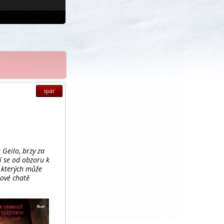
späť
 Geilo, brzy za
í se od obzoru k
e kterých může
kové chatě