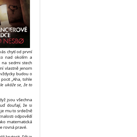
vás chytí od první
oko nad okolím a
ø na sedmi stech
ní vlastně jenom
 vždycky budou o
 pocit „Aha, tohle
le ukáže se, že to
když jsou všechna
ď doufají, že si
 je mu to srdečně
znalosti odpovědí
jako matematická
se rovná pravé.
é krutosti. Děj je