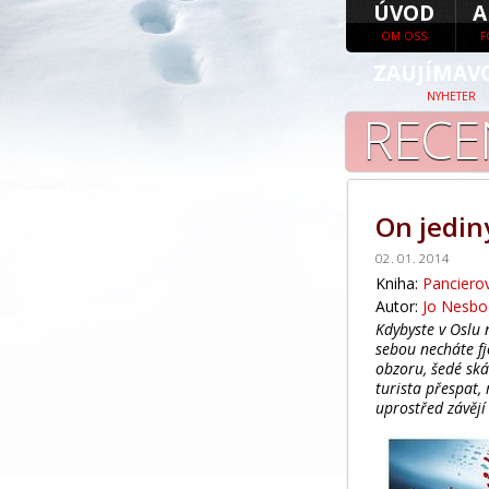
ÚVOD
A
OM OSS
F
ZAUJÍMAV
NYHETER
RECE
On jediný
02. 01. 2014
Kniha:
Panciero
Autor:
Jo Nesbo
Kdybyste v Oslu 
sebou necháte fj
obzoru, šedé ská
turista přespat, 
uprostřed závějí