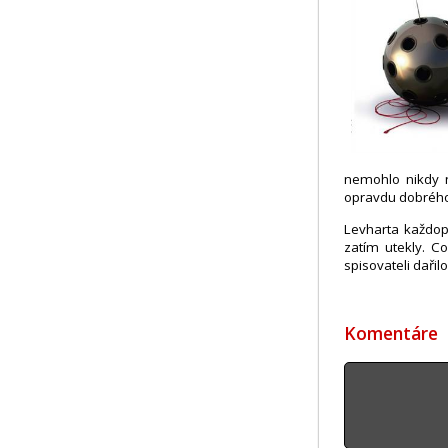
nemohlo nikdy 
opravdu dobrého
Levharta každop
zatím utekly. C
spisovateli dařilo.
Komentáre