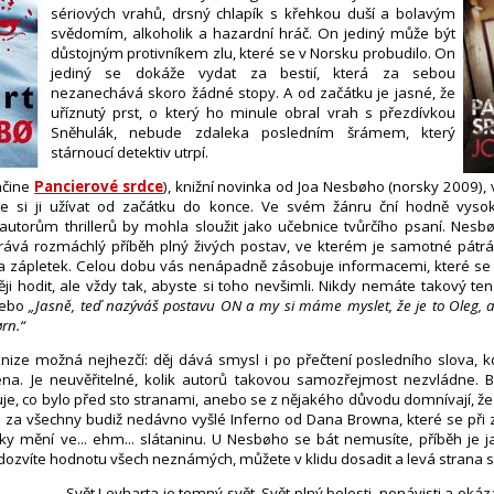
sériových vrahů, drsný chlapík s křehkou duší a bolavým
svědomím, alkoholik a hazardní hráč. On jediný může být
důstojným protivníkem zlu, které se v Norsku probudilo. On
jediný se dokáže vydat za bestií, která za sebou
nezanechává skoro žádné stopy. A od začátku je jasné, že
uříznutý prst, o který ho minule obral vrah s přezdívkou
Sněhulák, nebude zdaleka posledním šrámem, který
stárnoucí detektiv utrpí.
nčine
Pancierové srdce
), knižní novinka od Joa Nesbøho (norsky 2009), 
te si ji užívat od začátku do konce. Ve svém žánru ční hodně vys
utorům thrillerů by mohla sloužit jako učebnice tvůrčího psaní. Nesb
rává rozmáchlý příběh plný živých postav, ve kterém je samotné pátrá
ka zápletek. Celou dobu vás nenápadně zásobuje informacemi, které se
ěji hodit, ale vždy tak, abyste si toho nevšimli. Nikdy nemáte takový ten
nebo
„Jasně, teď nazýváš postavu ON a my si máme myslet, že je to Oleg, a
rn.“
knize možná nejhezčí: děj dává smysl i po přečtení posledního slova, 
ena. Je neuvěřitelné, kolik autorů takovou samozřejmost nezvládne. Bu
e, co bylo před sto stranami, anebo se z nějakého důvodu domnívají, že
 za všechny budiž nedávno vyšlé Inferno od Dana Browna, které se při 
ky mění ve... ehm... slátaninu. U Nesbøho se bát nemusíte, příběh je 
 dozvíte hodnotu všech neznámých, můžete v klidu dosadit a levá strana 
Svět Levharta je temný svět. Svět plný bolesti, nenávisti a okázal