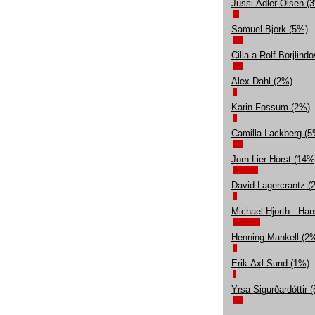
Jussi Adler-Olsen (
Samuel Bjork (5%)
Cilla a Rolf Borjlind
Alex Dahl (2%)
Karin Fossum (2%)
Camilla Lackberg (5
Jorn Lier Horst (14%
David Lagercrantz (
Michael Hjorth - Ha
Henning Mankell (2
Erik Axl Sund (1%)
Yrsa Sigurðardóttir 