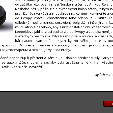
od začátku rozkročený mezi Norskem a černou Afrikou: Rwan
Nesbøho Afriky přišlo zlo s evropskými kolonizátory, nikým n
přehlížených válkách a masakrech na černém kontinentě a dn
do Evropy vracejí. Zhmotněním toho všeho je v knize Leo
ďábelský mechanismus, sestrojený belgickým inženýrem, kte
mučili africké náčelníky, aby z nich dostali polohu coltanových l
Leopoldovo jablko vrací páchat zlo do Evropy a zdaleka není
vražedným nástrojem. Když Nesbo píše o mučení a vraždách, 
bát i autora samotného. Psychicky zdravého jedince by tot
napadnout. Od přečtení pasáže s vteřinovým lepidlem jen doufám, 
 psychoterapeuta a neplánuje výlet do Prahy.
ádně doporučuji k přečtení a sám si jdu doplnit předchozí díly Harryh
o se autora týče, modleme se, aby byla úspěšná tahle kniha i všechn
 Totiž... kdo si píše, nevraždí.
Vojtěch Mat
+Pr