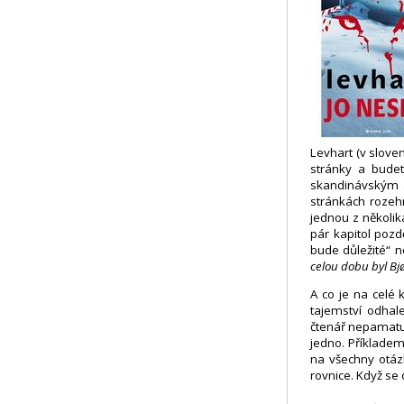
Levhart (v slove
stránky a bude
skandinávským a
stránkách rozeh
jednou z několi
pár kapitol pozd
bude důležité“ 
celou dobu byl Bjø
A co je na celé 
tajemství odhal
čtenář nepamatuj
jedno. Příkladem
na všechny otáz
rovnice. Když se