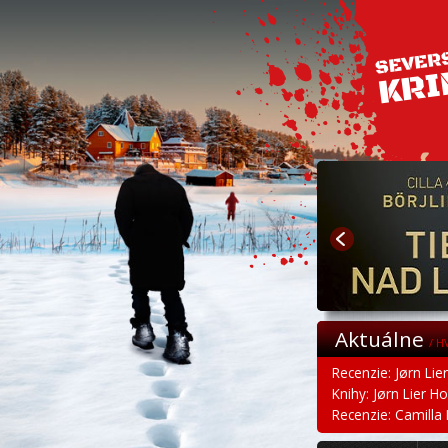
Aktuálne
/ H
Recenzie: Jørn Lie
Knihy: Jørn Lier H
Recenzie: Camilla