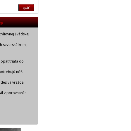
späť
OR
kráľovnej švédskej
ch severské krimi,
 opäť triafa do
potrebujú nôž.
 desivá vražda.
iál v porovnaní s