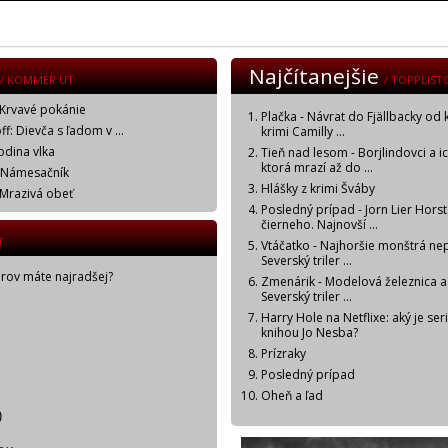
Najčítanejšie
/ KOMMER UT
/ TOPPLIST
 Krvavé pokánie
Plačka - Návrat do Fjällbacky od 
f: Dievča s ľadom v ...
krimi Camilly ...
odina vlka
Tieň nad lesom - Borjlindovci a i
ktorá mrazí až do ...
: Námesačník
Hlášky z krimi Šváby
 Mrazivá obeť
Posledný prípad - Jorn Lier Horst
čierneho. Najnovší ...
T
Vtáčatko - Najhoršie monštrá ne
Severský triler ...
orov máte najradšej?
Zmenárik - Modelová železnica a
Severský triler ...
Harry Hole na Netflixe: aký je ser
knihou Jo Nesba?
Prízraky
Posledný prípad
Oheň a ľad
)