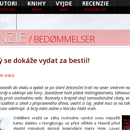
UTORI
KNIHY
VYJDE
RECENZIE
ÖRFATTARE
BØKER
SNART
BEDØMMELSER
OSTI
NZIE
/ BEDØMMELSER
 se dokáže vydat za bestií!
vé srdce
nasedli do vlaku a vydali se po staré železniční trati na sever směrem na
ordy a obklopí vás hory. Zasněžené holé pláně Hallingskarvetu, táhnouc
ly proti ocelovému nebi. Rozesety v krajině stojí samoobslužné chaty, v
rozdělat si oheň z připraveného dřeva, uvařit si čaj. Jedné noci se na ta
 cosi odehraje. A brzy nato začne v Norsku řádit vrah.
Oddělení vražd se záhy rozhodne vynést svou nejvyšší
kartu: daleko v Hongkongu se před věřiteli a hlavně před
vlastní minulostí skrývá legendární Harry Hole. Lovec