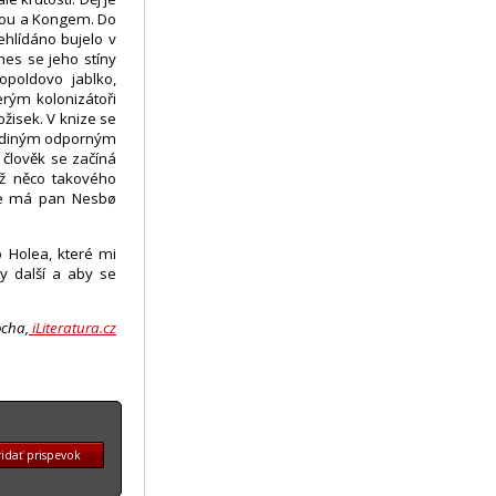
dou a Kongem. Do
ehlídáno bujelo v
es se jeho stíny
poldovo jablko,
rým kolonizátoři
ožisek. V knize se
 jediným odporným
člověk se začíná
iž něco takového
že má pan Nesbø
o Holea, které mi
y další a aby se
ocha,
iLiteratura.cz
idať prispevok