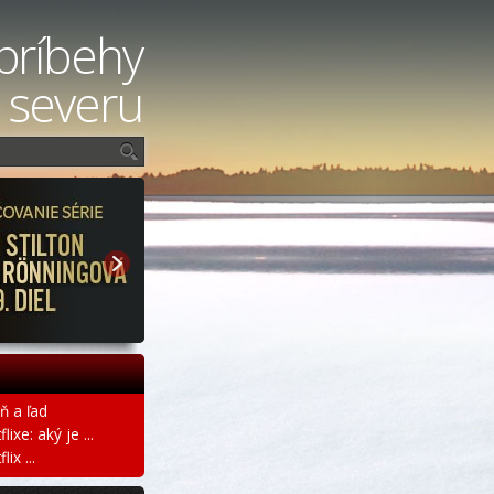
príbehy
 severu
ň a ľad
ixe: aký je ...
ix ...