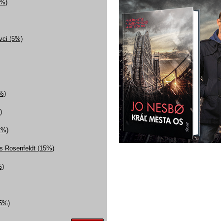
3%)
ovci (5%)
%)
)
2%)
ns Rosenfeldt (15%)
%)
(5%)