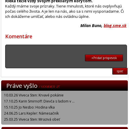
Rieka tečie vždy svojím prekliatym korytom.
Každý máme svoje prízraky. Tiene minulosti, ktoré nás ovplyvňujú
počas celého života. A je len na nás, ako sa s nimi vysporiadame. Či
ich dokážeme umlčať, alebo nás ovládnu úplne.
Milan Buno,
blog.sme.sk
Komentáre
+Pridať prispevok
späť
Práve vyšlo
/ KOMMER UT
10.03.26 Viveca Sten: Krvavé pokánie
17.10.25 Karin Smirnoff: Dievča s ľadom v ...
15.10.25 Jo Nesbo: Hodina vlka
24.06.25 Lars Kepler: Námesačník
25.03.25 Viveca Sten: Mrazivá obeť