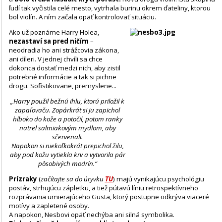
ľudí tak vyčistila celé mesto, vytrhala burinu okrem ďateliny, ktorou
bol violín. A ním začala opäť kontrolovať situáciu.
Ako už poznáme Harry Holea,
nezastaví sa pred ničím
–
neodradia ho ani strážcovia zákona,
ani díleri. V jednej chvíli sa chce
dokonca dostať medzi nich, aby zistil
potrebné informácie a tak si pichne
drogu. Sofistikovane, premyslene...
„Harry použil bežnú ihlu, ktorú priložil k
zapaľovaču. Zopárkrát si ju zapichol
hlboko do kože a potočil, potom ranky
natrel salmiakovým mydlom, aby
sčervenali.
Napokon si niekoľkokrát prepichol žilu,
aby pod kožu vytiekla krv a vytvorila pár
pôsobivých modrín.“
Prízraky
(
začítajte sa do úryvku
TU
) majú vynikajúcu psychológiu
postáv, strhujúcu zápletku, a tiež pútavú líniu retrospektívneho
rozprávania umierajúceho Gusta, ktorý postupne odkrýva viaceré
motívy a zapletené osoby.
A napokon, Nesbovi opäť nechýba ani silná symbolika.