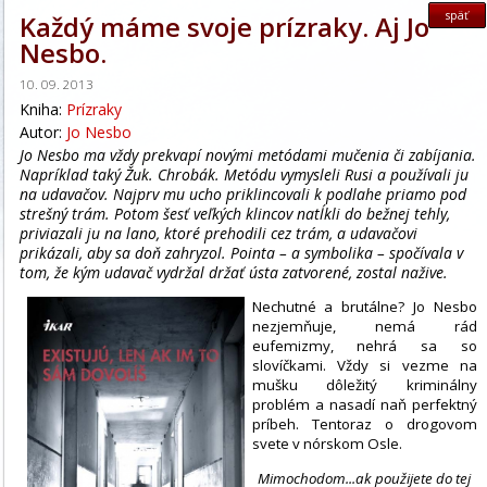
späť
Každý máme svoje prízraky. Aj Jo
Nesbo.
10. 09. 2013
Kniha:
Prízraky
Autor:
Jo Nesbo
Jo Nesbo ma vždy prekvapí novými metódami mučenia či zabíjania.
Napríklad taký Žuk. Chrobák. Metódu vymysleli Rusi a používali ju
na udavačov. Najprv mu ucho priklincovali k podlahe priamo pod
strešný trám. Potom šesť veľkých klincov natĺkli do bežnej tehly,
priviazali ju na lano, ktoré prehodili cez trám, a udavačovi
prikázali, aby sa doň zahryzol. Pointa – a symbolika – spočívala v
tom, že kým udavač vydržal držať ústa zatvorené, zostal nažive.
Nechutné a brutálne? Jo Nesbo
nezjemňuje, nemá rád
eufemizmy, nehrá sa so
slovíčkami. Vždy si vezme na
mušku dôležitý kriminálny
problém a nasadí naň perfektný
príbeh. Tentoraz o drogovom
svete v nórskom Osle.
Mimochodom...ak použijete do tej