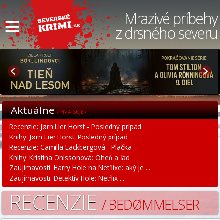
≡
Mrazivé príbehy
z drsného severu
Aktuálne
/ HVA SKJER
Recenzie: Jørn Lier Horst - Posledný prípad
Knihy: Jørn Lier Horst: Posledný prípad
Recenzie: Camilla Läckbergová - Plačka
Knihy: Kristina Ohlssonová: Oheň a ľad
Zaujímavosti: Harry Hole na Netflixe: aký je ...
Zaujímavosti: Detektív Hole: Netflix ...
RECENZIE
/ BEDØMMELSER