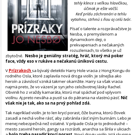
tehly klince s veľkou hlavičkou,
účinok je ešte väčší.
Keď prídu záchranári a tehlu
vytiahnu, strhnú s ňou aj celú tvár.
Písať o talente a rozprávačstve Jo
Nesba, o premyslenom a
dynamickom deji, o
prekvapeniach a nečakaných
rozuzleniach, to všetko je už
zbytočné.
Nesbo je geniálny stratég, hráč, ktorý má poker
face, vždy eso v rukáve a nečakanú únikovú cestu.
V
Prízrakoch
sa bývalý detektív Harry Hole vracia z Hong Kongu do
rodného Osla, ktoré zaplavila nová droga violín. Je silnejšia ako
heroín a závislosť vzniká takmer okamžite. Harry sa však vracia
najmä preto, že vo väzení je syn jeho celoživotnej lásky Rachel.
Obvinili ho z vraždy kamaráta, ktorú mal spáchať pod vplyvom
violínu. Aj preto neváha a pustí sa do pátrania na vlastnú päsť.
Nič
však nie je tak, ako sa na prvý pohľad zdá.
Tak napríklad violín. Je to len krycí porast, čiže burina, ktorú človek
zasadí a nechá voľne rásť, aby zabránila rásť iným burinám. Lebo je
menej nebezpečná než ostatné. V prípade Osla je to jednoduché –
mesto zasvinil heroín, gangy sa rozrástli, anarchia sa šírila v uliciach
a
bolo treba nasadiť krycí porast.
Novú drogu violín. Istá skupina