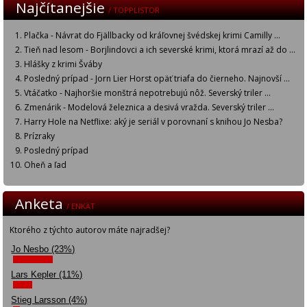
Najčítanejšie
/ TOPPLISTOR
Plačka - Návrat do Fjällbacky od kráľovnej švédskej krimi Camilly ...
Tieň nad lesom - Borjlindovci a ich severské krimi, ktorá mrazí až do ...
Hlášky z krimi Šváby
Posledný prípad - Jorn Lier Horst opäť triafa do čierneho. Najnovší ...
Vtáčatko - Najhoršie monštrá nepotrebujú nôž. Severský triler ...
Zmenárik - Modelová železnica a desivá vražda. Severský triler ...
Harry Hole na Netflixe: aký je seriál v porovnaní s knihou Jo Nesba?
Prízraky
Posledný prípad
Oheň a ľad
Anketa
/ ENKÄT
Ktorého z týchto autorov máte najradšej?
Jo Nesbo (23%)
Lars Kepler (11%)
Stieg Larsson (4%)