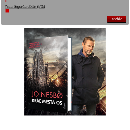
Yrsa Sigurðardóttir (5%)
archív
Máte otázku? Tip?
krimi@ikar.sk