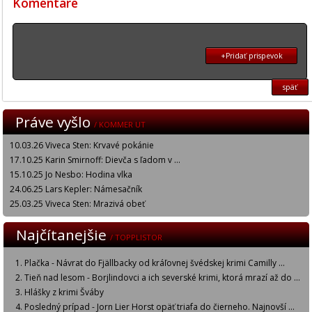
Komentáre
+Pridať prispevok
späť
Práve vyšlo
/ KOMMER UT
10.03.26 Viveca Sten: Krvavé pokánie
17.10.25 Karin Smirnoff: Dievča s ľadom v ...
15.10.25 Jo Nesbo: Hodina vlka
24.06.25 Lars Kepler: Námesačník
25.03.25 Viveca Sten: Mrazivá obeť
Najčítanejšie
/ TOPPLISTOR
Plačka - Návrat do Fjällbacky od kráľovnej švédskej krimi Camilly ...
Tieň nad lesom - Borjlindovci a ich severské krimi, ktorá mrazí až do ...
Hlášky z krimi Šváby
Posledný prípad - Jorn Lier Horst opäť triafa do čierneho. Najnovší ...