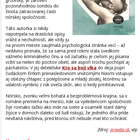
grotesky, je zároveň
pozoruhodnou sondou do
života zatracovanej časti
nórskej spoločnosti.
Táto autorka si nikdy
nepotrpela na drastické opisy
vrážd a nechutností, ale vždy ju
na prvom mieste zaujímala psychologická stránka vecí – až
nedávno priznala, že sa sama pred rokmi stala svedkom
vážneho kriminálneho činu a od začiatku je cieľom jej písania
vcítiť sa nielen do pocitov obetí, ale aspoň trochu pochopiť aj
páchateľov. V jej detektívke
Kto sa bojí vlka
do deja popri
čudáckom Errkim prenasledovnom vnútornými hlasmi vstupuje
aj obézny chlapec z polepšovne a mladý zlodej, ktorému sa
udalosti vymknú z rúk oveľa skôr, ako si kedy predstavoval.
Nórsko, zvonku veľmi bohatá a bezproblémová krajina, sa v
románe premieňa na miesto, kde sa vydedencom spoločnosti
žije rovnako ťažko ako inde na svete a osamelé staré dámy
žijúce v domoch ďaleko od ľudí riskujú, že jedného dňa príde
nevítaná návšteva, pred ktorou ich nebude mať kto ochrániť.
Zdroj:
pravda.sk
, vlp