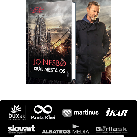
Máte otázku? Tip?
krimi@ikar.sk