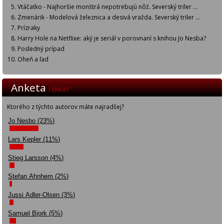
Vtáčatko - Najhoršie monštrá nepotrebujú nôž. Severský triler ...
Zmenárik - Modelová železnica a desivá vražda. Severský triler ...
Prízraky
Harry Hole na Netflixe: aký je seriál v porovnaní s knihou Jo Nesba?
Posledný prípad
Oheň a ľad
Anketa
/ ENKÄT
Ktorého z týchto autorov máte najradšej?
Jo Nesbo (23%)
Lars Kepler (11%)
Stieg Larsson (4%)
Stefan Ahnhem (2%)
Jussi Adler-Olsen (3%)
Samuel Bjork (5%)