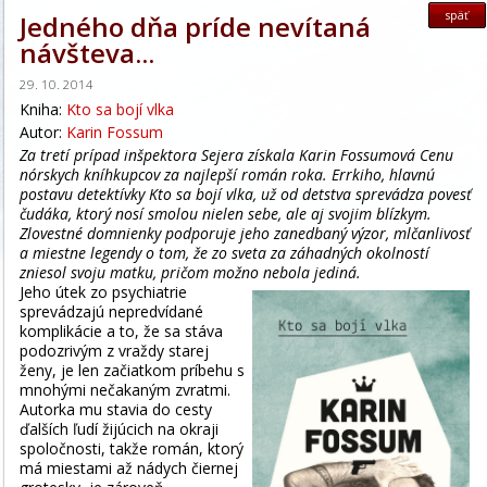
späť
Jedného dňa príde nevítaná
návšteva...
29. 10. 2014
Kniha:
Kto sa bojí vlka
Autor:
Karin Fossum
Za tretí prípad inšpektora Sejera získala Karin Fossumová Cenu
nórskych kníhkupcov za najlepší román roka. Errkiho, hlavnú
postavu detektívky Kto sa bojí vlka, už od detstva sprevádza povesť
čudáka, ktorý nosí smolou nielen sebe, ale aj svojim blízkym.
Zlovestné domnienky podporuje jeho zanedbaný výzor, mlčanlivosť
a miestne legendy o tom, že zo sveta za záhadných okolností
zniesol svoju matku, pričom možno nebola jediná.
Jeho útek zo psychiatrie
sprevádzajú nepredvídané
komplikácie a to, že sa stáva
podozrivým z vraždy starej
ženy, je len začiatkom príbehu s
mnohými nečakaným zvratmi.
Autorka mu stavia do cesty
ďalších ľudí žijúcich na okraji
spoločnosti, takže román, ktorý
má miestami až nádych čiernej