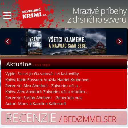
≡
Mrazivé príbehy
z drsného severu
Aktuálne
/ HVA SKJER
Vyjde: Sissel-Jo Gazanová: Let lastovičky
Knihy: Karin Fossum: Vražda Harriet Krohnovej
Recenzie: Alex Ahndoril - Zatvorím oči a ...
Knihy: Alex Ahndoril: Zatvorím oči a modlím ...
Recenzie: Stefan Ahnhem - Generácia nula
Autori: Mons a Karolina Kallentoft
RECENZIE
/ BEDØMMELSER