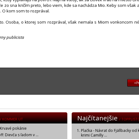
 že zo sna kričím preto, lebo viem, kde sa nachádza Mio. Keby som však a
. O kom som to rozprával.
to. Osoba, o ktorej som rozprával, však nemala s Miom vonkoncom nič
rny publicista
+Pr
Najčítanejšie
/ KOMMER UT
/ TOPPLIST
 Krvavé pokánie
Plačka - Návrat do Fjällbacky od 
f: Dievča s ľadom v ...
krimi Camilly ...