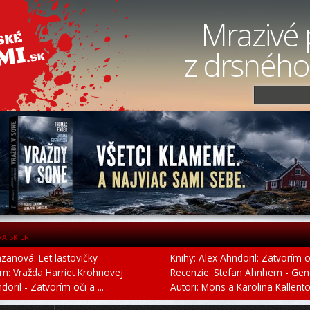
Mrazivé 
z drsného
VA SKJER
azanová: Let lastovičky
Knihy: Alex Ahndoril: Zatvorím o
um: Vražda Harriet Krohnovej
Recenzie: Stefan Ahnhem - Gen
oril - Zatvorím oči a ...
Autori: Mons a Karolina Kallento