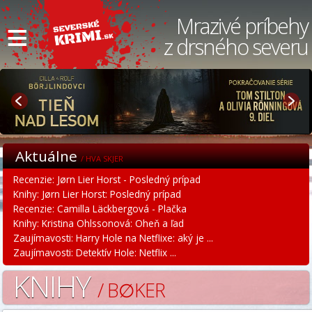
≡
Mrazivé príbehy
z drsného severu
Aktuálne
/ HVA SKJER
Recenzie: Jørn Lier Horst - Posledný prípad
Knihy: Jørn Lier Horst: Posledný prípad
Recenzie: Camilla Läckbergová - Plačka
Knihy: Kristina Ohlssonová: Oheň a ľad
Zaujímavosti: Harry Hole na Netflixe: aký je ...
Zaujímavosti: Detektív Hole: Netflix ...
KNIHY
/ B∅KER