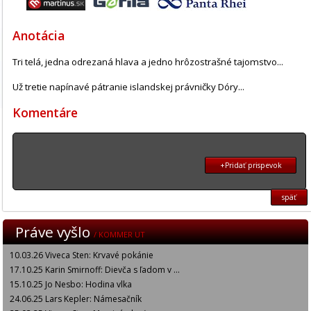
Anotácia
Tri telá, jedna odrezaná hlava a jedno hrôzostrašné tajomstvo...
Už tretie napínavé pátranie islandskej právničky Dóry...
Komentáre
+Pridať prispevok
späť
Práve vyšlo
/ KOMMER UT
10.03.26 Viveca Sten: Krvavé pokánie
17.10.25 Karin Smirnoff: Dievča s ľadom v ...
15.10.25 Jo Nesbo: Hodina vlka
24.06.25 Lars Kepler: Námesačník