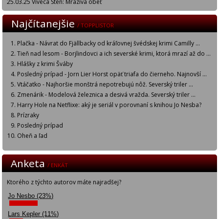
25.03.25 Viveca Sten: Mrazivá obeť
Najčítanejšie
/ TOPPLISTOR
Plačka - Návrat do Fjällbacky od kráľovnej švédskej krimi Camilly ...
Tieň nad lesom - Borjlindovci a ich severské krimi, ktorá mrazí až do ...
Hlášky z krimi Šváby
Posledný prípad - Jorn Lier Horst opäť triafa do čierneho. Najnovší ...
Vtáčatko - Najhoršie monštrá nepotrebujú nôž. Severský triler ...
Zmenárik - Modelová železnica a desivá vražda. Severský triler ...
Harry Hole na Netflixe: aký je seriál v porovnaní s knihou Jo Nesba?
Prízraky
Posledný prípad
Oheň a ľad
Anketa
/ ENKÄT
Ktorého z týchto autorov máte najradšej?
Jo Nesbo (23%)
Lars Kepler (11%)