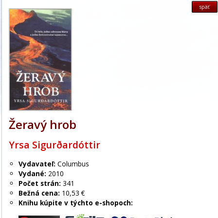
späť
Žeravý hrob
Yrsa Sigurðardóttir
Vydavateľ:
Columbus
Vydané:
2010
Počet strán:
341
Bežná cena:
10,53 €
Knihu kúpite v týchto e-shopoch: