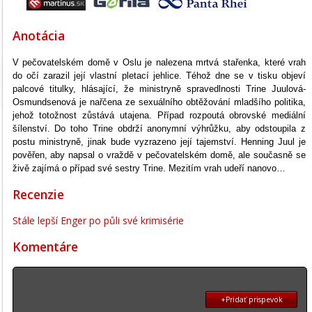
Anotácia
V pečovatelském domě v Oslu je nalezena mrtvá stařenka, které vrah
do očí zarazil její vlastní pletací jehlice. Téhož dne se v tisku objeví
palcové titulky, hlásající, že ministryně spravedlnosti Trine Juulová-
Osmundsenová je nařčena ze sexuálního obtěžování mladšího politika,
jehož totožnost zůstává utajena. Případ rozpoutá obrovské mediální
šílenství. Do toho Trine obdrží anonymní výhrůžku, aby odstoupila z
postu ministryně, jinak bude vyzrazeno její tajemství. Henning Juul je
pověřen, aby napsal o vraždě v pečovatelském domě, ale současně se
živě zajímá o případ své sestry Trine. Mezitím vrah udeří nanovo…
Recenzie
Stále lepší Enger po půli své krimisérie
Komentáre
+Pridať prispevok