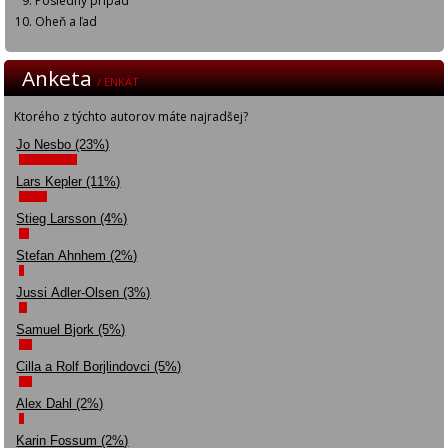
Posledný prípad
Oheň a ľad
Anketa
/ ENKÄT
Ktorého z týchto autorov máte najradšej?
Jo Nesbo (23%)
Lars Kepler (11%)
Stieg Larsson (4%)
Stefan Ahnhem (2%)
Jussi Adler-Olsen (3%)
Samuel Bjork (5%)
Cilla a Rolf Borjlindovci (5%)
Alex Dahl (2%)
Karin Fossum (2%)