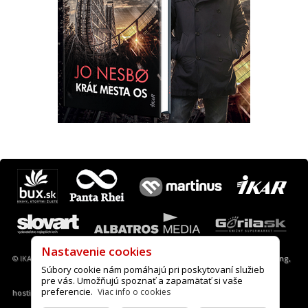
Máte otázku? Tip?
krimi@ikar.sk
© IKAR a. s., 2013-2022 |
Nastavenie cookies
|
A.I.S. webové stránky, desing,
hosting