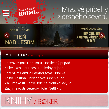
≡
Mrazivé príbehy
z drsného severu
Aktuálne
/ HVA SKJER
Recenzie: Jørn Lier Horst - Posledný prípad
Knihy: Jørn Lier Horst: Posledný prípad
Recenzie: Camilla Läckbergová - Plačka
Knihy: Kristina Ohlssonová: Oheň a ľad
Zaujímavosti: Harry Hole na Netflixe: aký je ...
Zaujímavosti: Detektív Hole: Netflix ...
KNIHY
/ B∅KER