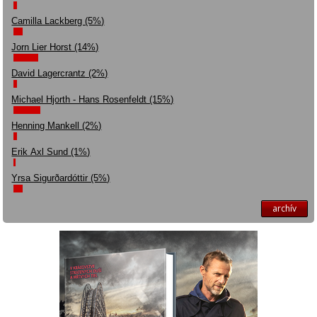
Camilla Lackberg (5%)
Jorn Lier Horst (14%)
David Lagercrantz (2%)
Michael Hjorth - Hans Rosenfeldt (15%)
Henning Mankell (2%)
Erik Axl Sund (1%)
Yrsa Sigurðardóttir (5%)
archív