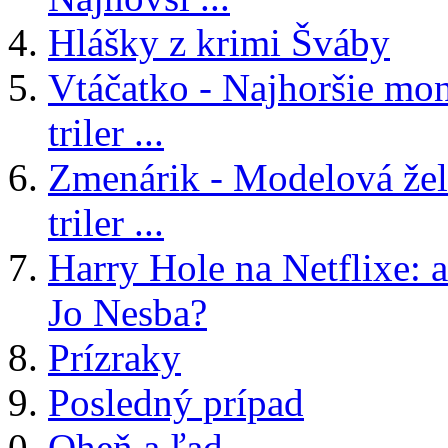
Hlášky z krimi Šváby
Vtáčatko - Najhoršie mon
triler ...
Zmenárik - Modelová žele
triler ...
Harry Hole na Netflixe: a
Jo Nesba?
Prízraky
Posledný prípad
Oheň a ľad