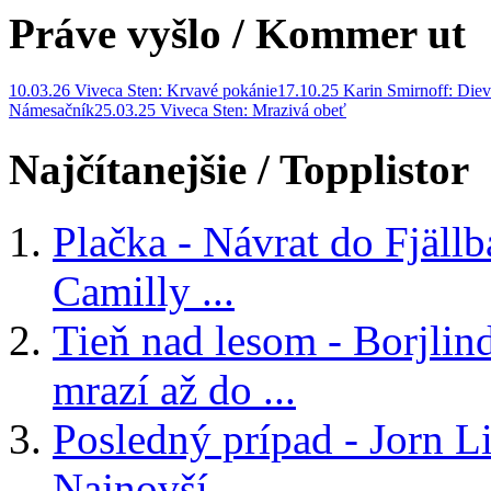
Práve vyšlo
/ Kommer ut
10.03.26 Viveca Sten: Krvavé pokánie
17.10.25 Karin Smirnoff: Diev
Námesačník
25.03.25 Viveca Sten: Mrazivá obeť
Najčítanejšie
/ Topplistor
Plačka - Návrat do Fjäll
Camilly ...
Tieň nad lesom - Borjlind
mrazí až do ...
Posledný prípad - Jorn Li
Najnovší ...