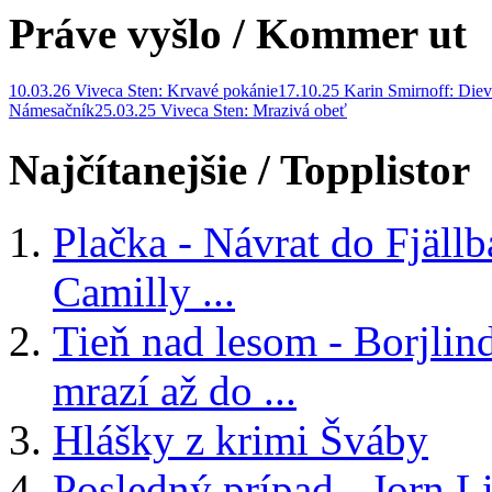
Práve vyšlo
/ Kommer ut
10.03.26 Viveca Sten: Krvavé pokánie
17.10.25 Karin Smirnoff: Diev
Námesačník
25.03.25 Viveca Sten: Mrazivá obeť
Najčítanejšie
/ Topplistor
Plačka - Návrat do Fjäll
Camilly ...
Tieň nad lesom - Borjlind
mrazí až do ...
Hlášky z krimi Šváby
Posledný prípad - Jorn Li