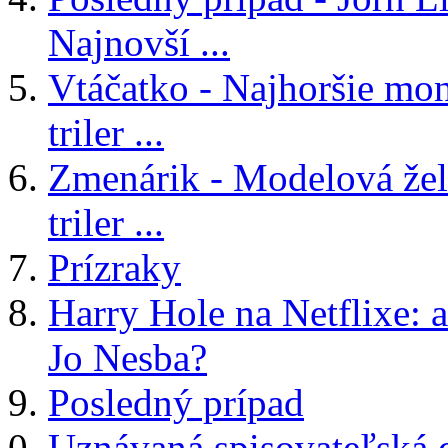
Najnovší ...
Vtáčatko - Najhoršie mon
triler ...
Zmenárik - Modelová žele
triler ...
Prízraky
Harry Hole na Netflixe: a
Jo Nesba?
Posledný prípad
Uznávaná spisovateľská 