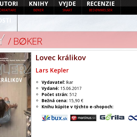
UTORI
KNIHY
VYJDE
RECENZIE
ÖRFATTARE
BØKER
SNART
BEDØMMELSER
OSTI
Y
/ B∅KER
Lovec králikov
Lars Kepler
Vydavateľ:
Ikar
Vydané:
15.06.2017
Počet strán:
512
Bežná cena:
15,90 €
Knihu kúpite v týchto e-shopoch: