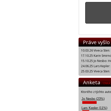
Práve vyšlo
10.03.26 Viveca Sten:
17.10.25 Karin Smirnof
15.10.25 Jo Nesbo: H
24.06.25 Lars Kepler
25.03.25 Viveca Sten:
Anketa
/ ENKÄ
Ktorého z týchto aut
Jo Nesbo (23%)
Lars Kepler (11%)