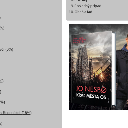
Posledný prípad
Oheň a ľad
)
3%)
ovci (5%)
%)
)
2%)
ns Rosenfeldt (15%)
%)