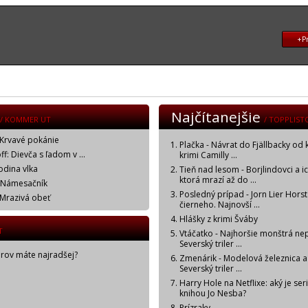
+Pr
Najčítanejšie
/ KOMMER UT
/ TOPPLIST
 Krvavé pokánie
Plačka - Návrat do Fjällbacky od 
f: Dievča s ľadom v ...
krimi Camilly ...
odina vlka
Tieň nad lesom - Borjlindovci a i
ktorá mrazí až do ...
: Námesačník
Posledný prípad - Jorn Lier Horst
 Mrazivá obeť
čierneho. Najnovší ...
Hlášky z krimi Šváby
T
Vtáčatko - Najhoršie monštrá ne
Severský triler ...
orov máte najradšej?
Zmenárik - Modelová železnica a
Severský triler ...
Harry Hole na Netflixe: aký je ser
knihou Jo Nesba?
Prízraky