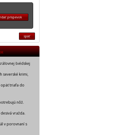
idať prispevok
späť
OR
kráľovnej švédskej
ch severské krimi,
 opäť triafa do
potrebujú nôž.
 desivá vražda.
iál v porovnaní s