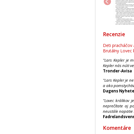
Recenzie
Deti pracháčov 
Brutálny Lovec 
"Lars Kepler je 
Kepler nás núti v
Tronder-Avisa
"Lars Kepler je n
a ako pomstychtiv
Dagens Nyhete
"Lovec králikov 
neprečítate aj p
neustále napätie
Fadrelandsven
Komentáre