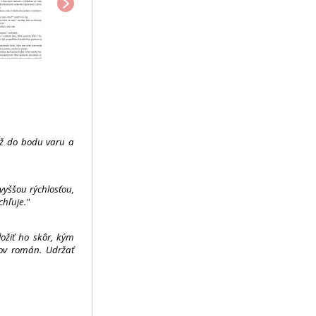
 až do bodu varu a
vyššou rýchlosťou,
hľuje."
ožiť ho skôr, kým
rov román. Udržať