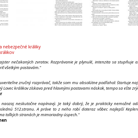
a nebezpečné králiky
králikov
majster nečakaných zvratov. Rozprávanie je plynulé, intenzita sa stupňuje
eriť všetkým postavám."
euveriteľne zručný rozprávač, takže som mu absolútne podľahol: štartuje naj
ý Lovec králikov získava pred hlavnými postavami náskok, tempo sa ešte zrýc
r
je naozaj neskutočne napínavý. Je taký dobrý, že je prakticky nemožné odl
oslednú 512.stranu. A práve to z neho robí doteraz vôbec najlepší Keple
 na toľkých stranách je mimoriadny úspech."
nen