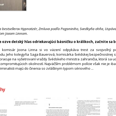
 bestsellerov Hypnotizér, Zmluva podľa Paganiniho, Svedkyňa ohňa, Uspávač,
ívom Jooom Linnom.
e ozve detský hlas odriekavajúci básničku o králikoch, začnite sa bá
komisár Joona Linna si vo väzení odpykáva trest za svojvoľný pos
adu. Jeho kolegyňa Saga Bauerová, komisárka švédskej bezpečnostnej sl
pracuje na vyšetrovaní vraždy švédskeho ministra zahraničia, ktorá sa u
mpromitujúcich okolností. Najväčším problémom polície však nie je iba 
kriminalisti majú do činenia so zvláštnym typom sériového ...
ihy