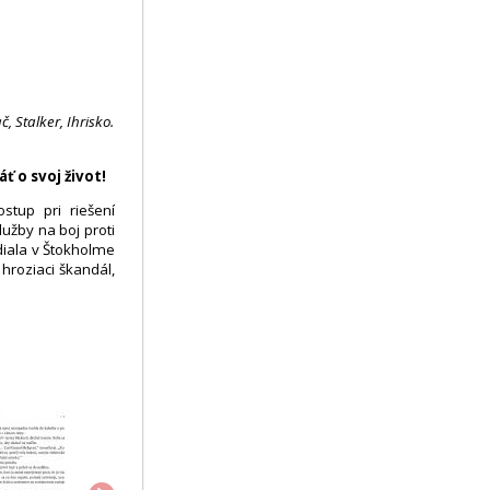
 Stalker, Ihrisko.
ť o svoj život!
tup pri riešení
užby na boj proti
diala v Štokholme
hroziaci škandál,