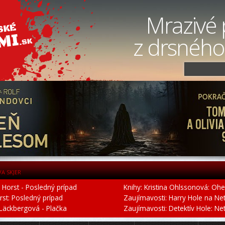
Mrazivé 
z drsného
VA SKJER
r Horst - Posledný prípad
Knihy: Kristina Ohlssonová: Ohe
orst: Posledný prípad
Zaujímavosti: Harry Hole na Netfl
 Läckbergová - Plačka
Zaujímavosti: Detektív Hole: Netfl