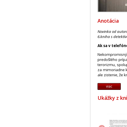
Anotácia
Novinka od autora
6.kniha s detekt
Ak sa v telefón
Nekompromisný 
predošlého príp
terorizmu, spolu
za mimoriadne ko
ale zistenie, že 
viac
Ukážky z kn