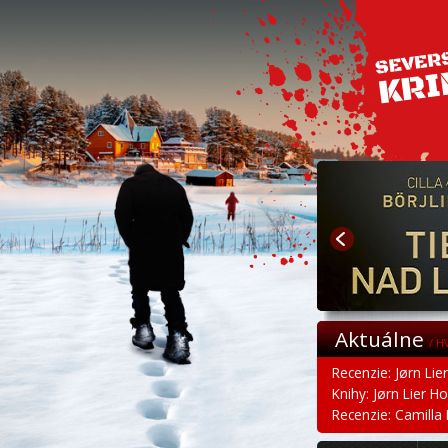
Aktuálne
/ H
Recenzie: Jørn Lie
Knihy: Jørn Lier H
Recenzie: Camilla