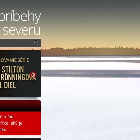
príbehy
 severu
ň a ľad
ixe: aký je ...
ix ...