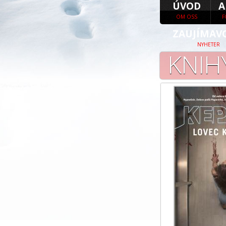
ÚVOD
A
OM OSS
F
ZAUJÍMAV
NYHETER
KNIH