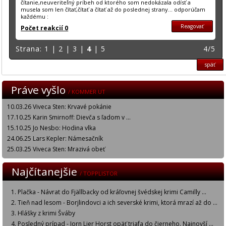
čítanie,neuveriteľný príbeh od ktorého som nedokázala odísť a
musela som len čítať,čítať a čítať až do poslednej strany... odporúčam
každému :
Reagovať
Počet reakcií 0
Strana:
1
|
2
|
3
|
4
|
5
4/5
späť
Práve vyšlo
/ KOMMER UT
10.03.26 Viveca Sten: Krvavé pokánie
17.10.25 Karin Smirnoff: Dievča s ľadom v ...
15.10.25 Jo Nesbo: Hodina vlka
24.06.25 Lars Kepler: Námesačník
25.03.25 Viveca Sten: Mrazivá obeť
Najčítanejšie
/ TOPPLISTOR
Plačka - Návrat do Fjällbacky od kráľovnej švédskej krimi Camilly ...
Tieň nad lesom - Borjlindovci a ich severské krimi, ktorá mrazí až do ...
Hlášky z krimi Šváby
Posledný prípad - Jorn Lier Horst opäť triafa do čierneho. Najnovší ...