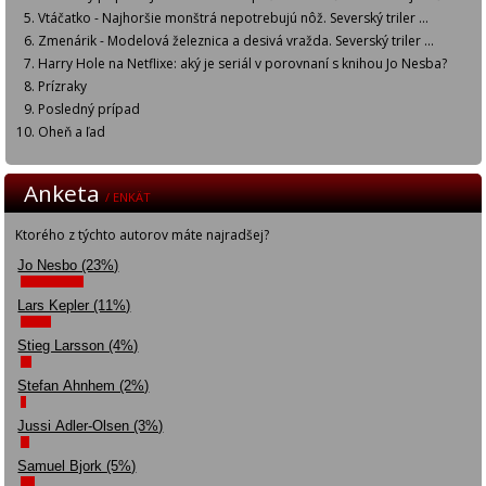
Vtáčatko - Najhoršie monštrá nepotrebujú nôž. Severský triler ...
Zmenárik - Modelová železnica a desivá vražda. Severský triler ...
Harry Hole na Netflixe: aký je seriál v porovnaní s knihou Jo Nesba?
Prízraky
Posledný prípad
Oheň a ľad
Anketa
/ ENKÄT
Ktorého z týchto autorov máte najradšej?
Jo Nesbo (23%)
Lars Kepler (11%)
Stieg Larsson (4%)
Stefan Ahnhem (2%)
Jussi Adler-Olsen (3%)
Samuel Bjork (5%)