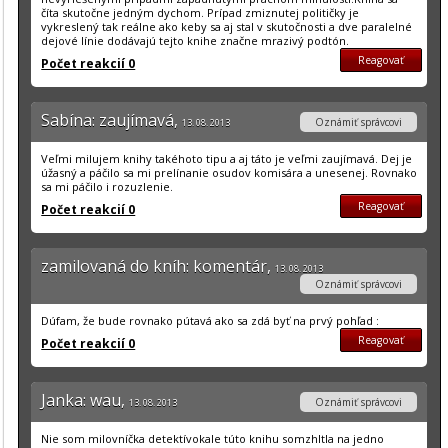
číta skutočne jedným dychom. Prípad zmiznutej političky je
vykreslený tak reálne ako keby sa aj stal v skutočnosti a dve paralelné
dejové línie dodávajú tejto knihe značne mrazivý podtón.
Reagovať
Počet reakcií 0
Sabína: zaujímavá,
Oznámiť správcovi
13. 08. 2013
Veľmi milujem knihy takéhoto tipu a aj táto je veľmi zaujímavá. Dej je
úžasný a páčilo sa mi prelínanie osudov komisára a unesenej. Rovnako
sa mi páčilo i rozuzlenie.
Reagovať
Počet reakcií 0
zamilovaná do kníh: komentár,
13. 08. 2013
Oznámiť správcovi
Dúfam, že bude rovnako pútavá ako sa zdá byť na prvý pohľad :
Reagovať
Počet reakcií 0
Janka: wau,
Oznámiť správcovi
13. 08. 2013
Nie som milovníčka detektívokale túto knihu somzhltla na jedno