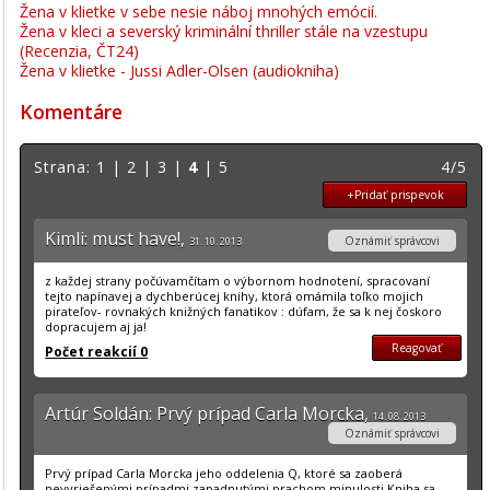
Žena v klietke v sebe nesie náboj mnohých emócií.
Žena v kleci a severský kriminální thriller stále na vzestupu
(Recenzia, ČT24)
Žena v klietke - Jussi Adler-Olsen (audiokniha)
Komentáre
Strana:
1
|
2
|
3
|
4
|
5
4/5
+Pridať prispevok
Kimli: must have!,
Oznámiť správcovi
31. 10. 2013
z každej strany počúvamčítam o výbornom hodnotení, spracovaní
tejto napínavej a dychberúcej knihy, ktorá omámila toľko mojich
pirateľov- rovnakých knižných fanatikov : dúfam, že sa k nej čoskoro
dopracujem aj ja!
Reagovať
Počet reakcií 0
Artúr Soldán: Prvý prípad Carla Morcka,
14. 08. 2013
Oznámiť správcovi
Prvý prípad Carla Morcka jeho oddelenia Q, ktoré sa zaoberá
nevyriešenými prípadmi zapadnutými prachom minulosti.Kniha sa