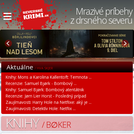
≡
Mrazivé príbehy
z drsného severu
Aktuálne
/ HVA SKJER
Knihy: Mons a Karolina Kallentoft: Temnota ...
Recenzie: Samuel Bjørk - Bombový ...
Knihy: Samuel Bjørk: Bombový atentátnik
Recenzie: Jørn Lier Horst - Posledný prípad
Zaujímavosti: Harry Hole na Netflixe: aký je ...
Zaujímavosti: Detektív Hole: Netflix ...
KNIHY
/ B∅KER