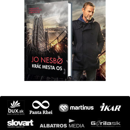
Máte otázku? Tip?
krimi@ikar.sk