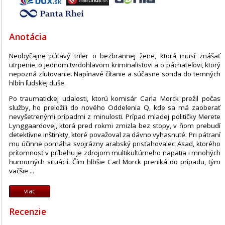
Anotácia
Neobyčajne pútavý triler o bezbrannej žene, ktorá musí znášať
utrpenie, o jednom tvrdohlavom kriminalistovi a o páchateľovi, ktorý
nepozná zľutovanie. Napínavé čítanie a súčasne sonda do temných
hlbín ľudskej duše.
Po traumatickej udalosti, ktorú komisár Carla Morck prežil počas
služby, ho preložili do nového Oddelenia Q, kde sa má zaoberať
nevyšetrenými prípadmi z minulosti. Prípad mladej političky Merete
Lynggaardovej, ktorá pred rokmi zmizla bez stopy, v ňom prebudí
detektívne inštinkty, ktoré považoval za dávno vyhasnuté. Pri pátraní
mu účinne pomáha svojrázny arabský prisťahovalec Asad, ktorého
prítomnosť v príbehu je zdrojom multikultúrneho napätia i mnohých
humorných situácií. Čím hlbšie Carl Morck preniká do prípadu, tým
väčšie ...
viac
Recenzie