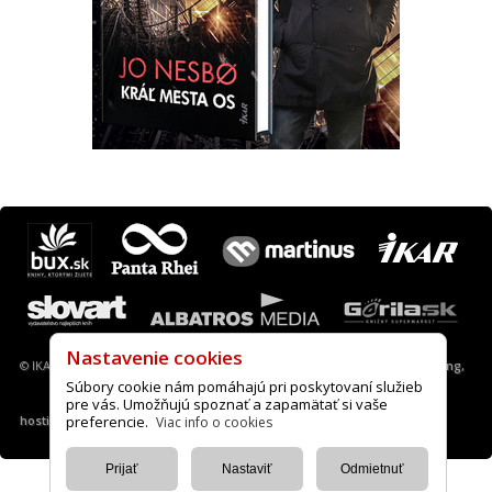
Máte otázku? Tip?
krimi@ikar.sk
© IKAR a. s., 2013-2022 |
Nastavenie cookies
|
A.I.S. webové stránky, desing,
hosting