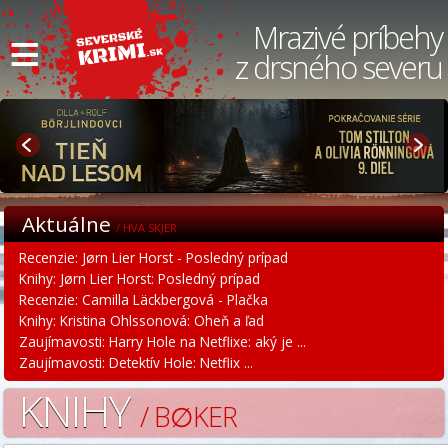
≡
Mrazivé príbehy
z drsného severu
Aktuálne
/ HVA SKJER
Recenzie: Jørn Lier Horst - Posledný prípad
Knihy: Jørn Lier Horst: Posledný prípad
Recenzie: Camilla Läckbergová - Plačka
Knihy: Kristina Ohlssonová: Oheň a ľad
Zaujímavosti: Harry Hole na Netflixe: aký je ...
Zaujímavosti: Detektív Hole: Netflix ...
KNIHY
/ B∅KER