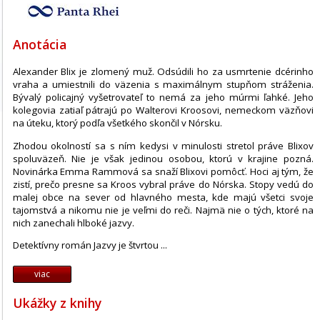
Anotácia
Alexander Blix je zlomený muž. Odsúdili ho za usmrtenie dcérinho
vraha a umiestnili do väzenia s maximálnym stupňom stráženia.
Bývalý policajný vyšetrovateľ to nemá za jeho múrmi ľahké. Jeho
kolegovia zatiaľ pátrajú po Walterovi Kroosovi, nemeckom väzňovi
na úteku, ktorý podľa všetkého skončil v Nórsku.
Zhodou okolností sa s ním kedysi v minulosti stretol práve Blixov
spoluväzeň. Nie je však jedinou osobou, ktorú v krajine pozná.
Novinárka Emma Rammová sa snaží Blixovi pomôcť. Hoci aj tým, že
zistí, prečo presne sa Kroos vybral práve do Nórska. Stopy vedú do
malej obce na sever od hlavného mesta, kde majú všetci svoje
tajomstvá a nikomu nie je veľmi do reči. Najmä nie o tých, ktoré na
nich zanechali hlboké jazvy.
Detektívny román Jazvy je štvrtou ...
viac
Ukážky z knihy