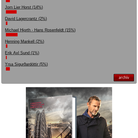
Jorn Lier Horst (14%)
David Lagercrantz (2%)
Michael Hjorth - Hans Rosenfeldt (15%)
Henning Mankell (2%)
Erik Axl Sund (1%)
Yrsa Sigurðardóttir (5%)
archív