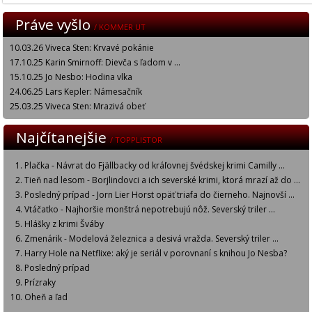
Práve vyšlo
/ KOMMER UT
10.03.26 Viveca Sten: Krvavé pokánie
17.10.25 Karin Smirnoff: Dievča s ľadom v ...
15.10.25 Jo Nesbo: Hodina vlka
24.06.25 Lars Kepler: Námesačník
25.03.25 Viveca Sten: Mrazivá obeť
Najčítanejšie
/ TOPPLISTOR
Plačka - Návrat do Fjällbacky od kráľovnej švédskej krimi Camilly ...
Tieň nad lesom - Borjlindovci a ich severské krimi, ktorá mrazí až do ...
Posledný prípad - Jorn Lier Horst opäť triafa do čierneho. Najnovší ...
Vtáčatko - Najhoršie monštrá nepotrebujú nôž. Severský triler ...
Hlášky z krimi Šváby
Zmenárik - Modelová železnica a desivá vražda. Severský triler ...
Harry Hole na Netflixe: aký je seriál v porovnaní s knihou Jo Nesba?
Posledný prípad
Prízraky
Oheň a ľad