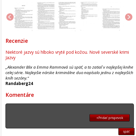
Recenzie
Niektoré jazvy sú hlboko vryté pod kožou. Nové severské krimi
Jazvy
„Alexander Blix a Emma Rammová sú späť, a to zatiaľ v najlepšej knihe
celej série. Najlepšie nórske kriminálne duo napísalo jednu z najlepších
kníh sezóny.“
Randaberg24
Komentáre
+Pridať prispevok
späť