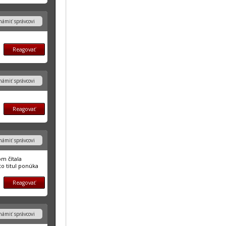
ámiť správcovi
Reagovať
ámiť správcovi
Reagovať
ámiť správcovi
om čítala
to titul ponúka
Reagovať
ámiť správcovi