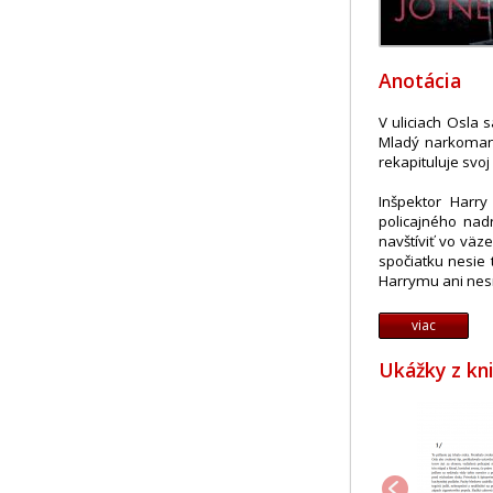
Anotácia
V uliciach Osla s
Mladý narkoman 
rekapituluje svoj
Inšpektor Harry
policajného nad
navštíviť vo väz
spočiatku nesie 
Harrymu ani nesní
viac
Ukážky z kn