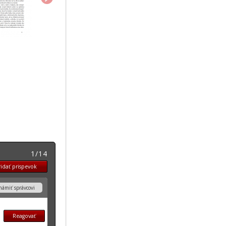
1/14
idať prispevok
ámiť správcovi
Reagovať