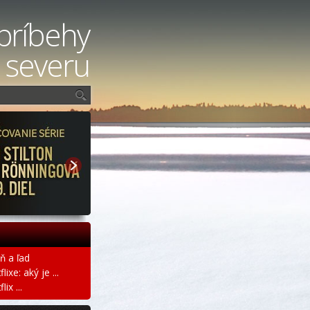
príbehy
 severu
ň a ľad
ixe: aký je ...
ix ...