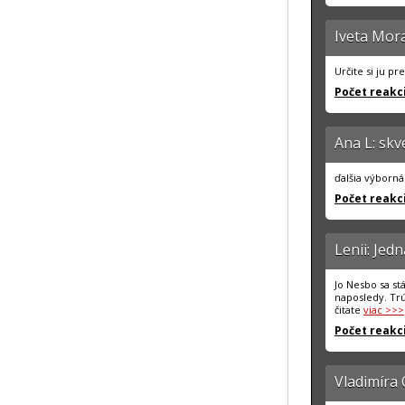
Iveta Mora
Určite si ju p
Počet reakci
Ana L: skv
ďalšia výborná 
Počet reakci
Lenii: Jed
Jo Nesbo sa st
naposledy. Trú
čitate
viac >>>
Počet reakci
Vladimíra 