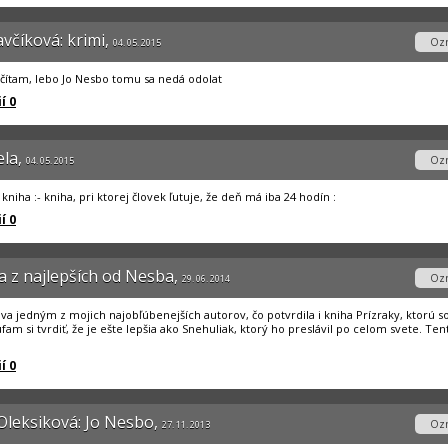
včíková: krimi,
Ozn
04. 05. 2015
rečítam, lebo Jo Nesbo tomu sa nedá odolat
í 0
ela,
Ozn
04. 05. 2015
kniha :- kniha, pri ktorej človek ľutuje, že deň má iba 24 hodín :
í 0
na z najlepších od Nesba,
Ozn
29. 06. 2014
áva jedným z mojich najobľúbenejších autorov, čo potvrdila i kniha Prízraky, ktorú s
fam si tvrdiť, že je ešte lepšia ako Snehuliak, ktorý ho preslávil po celom svete. Ten
í 0
Oleksiková: Jo Nesbo,
Ozn
27. 11. 2013