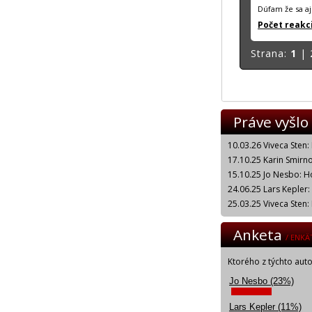
Dúfam že sa aj
Počet reakci
Strana:
1
|
Práve vyšlo
10.03.26 Viveca Sten:
17.10.25 Karin Smirnof
15.10.25 Jo Nesbo: H
24.06.25 Lars Kepler
25.03.25 Viveca Sten:
Anketa
/ ENKÄ
Ktorého z týchto aut
Jo Nesbo (23%)
Lars Kepler (11%)