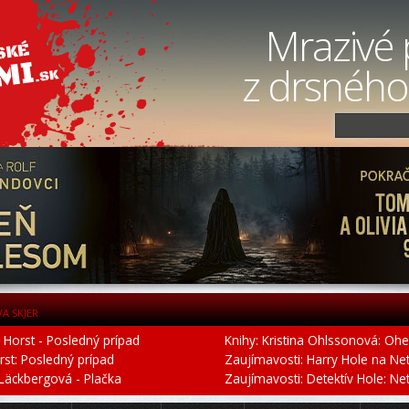
Mrazivé 
z drsného
VA SKJER
r Horst - Posledný prípad
Knihy: Kristina Ohlssonová: Ohe
orst: Posledný prípad
Zaujímavosti: Harry Hole na Netfl
 Läckbergová - Plačka
Zaujímavosti: Detektív Hole: Netfl