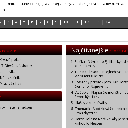
 táto kniha dostane do mojej severskej zbierky. Zatiaľ ani jedna kniha nesklamala. :
í 0
2
|
3
|
4
|
5
|
6
|
7
|
8
|
9
|
10
|
11
|
12
|
13
|
14
Najčítanejšie
/ KOMMER UT
/ TOPPLIST
 Krvavé pokánie
Plačka - Návrat do Fjällbacky od 
f: Dievča s ľadom v ...
krimi Camilly ...
odina vlka
Tieň nad lesom - Borjlindovci a i
ktorá mrazí až do ...
: Námesačník
Posledný prípad - Jorn Lier Horst
 Mrazivá obeť
čierneho. Najnovší ...
Vtáčatko - Najhoršie monštrá ne
Severský triler ...
T
Hlášky z krimi Šváby
orov máte najradšej?
Zmenárik - Modelová železnica a
Severský triler ...
Harry Hole na Netflixe: aký je ser
knihou Jo Nesba?