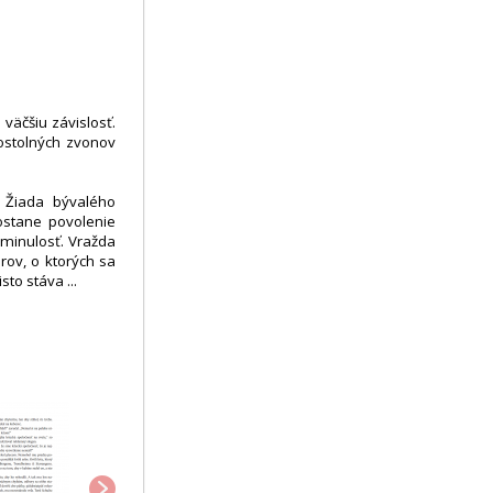
 väčšiu závislosť.
ostolných zvonov
. Žiada bývalého
ostane povolenie
 minulosť. Vražda
rov, o ktorých sa
to stáva ...