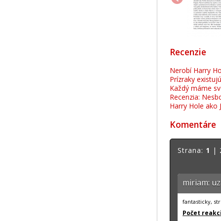
Recenzie
Nerobí Harry H
Prízraky existuj
Každý máme svoj
Recenzia: Nesbo
Harry Hole ako 
Komentáre
Strana:
1
|
miriam: u
fantasticky, s
Počet reakci