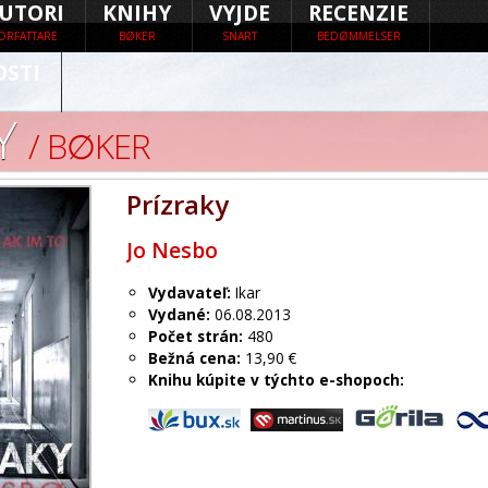
UTORI
KNIHY
VYJDE
RECENZIE
ÖRFATTARE
BØKER
SNART
BEDØMMELSER
OSTI
Y
/ B∅KER
Prízraky
Jo Nesbo
Vydavateľ:
Ikar
Vydané:
06.08.2013
Počet strán:
480
Bežná cena:
13,90 €
Knihu kúpite v týchto e-shopoch: