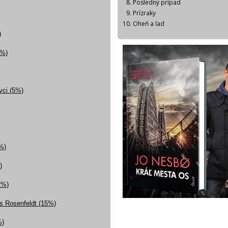
Posledný prípad
Prízraky
Oheň a ľad
)
3%)
ovci (5%)
%)
)
2%)
ns Rosenfeldt (15%)
%)