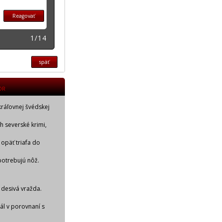
Reagovať
1/14
späť
OR
kráľovnej švédskej
ch severské krimi,
 opäť triafa do
potrebujú nôž.
 desivá vražda.
iál v porovnaní s