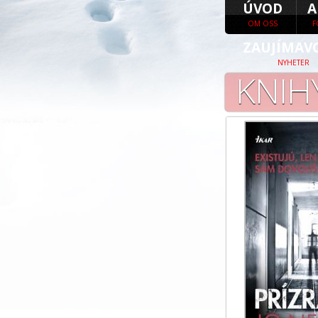
ÚVOD
A
OM OSS
F
ZAUJÍMAV
NYHETER
KNIH