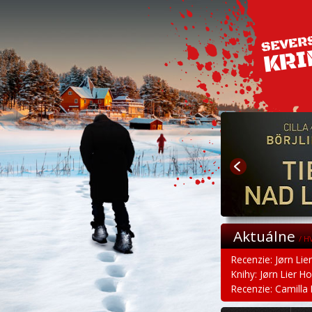
Aktuálne
/ H
Recenzie: Jørn Lie
Knihy: Jørn Lier H
Recenzie: Camilla