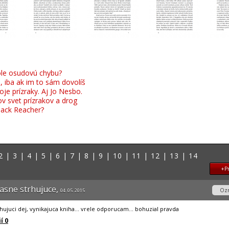
ole osudovú chybu?
ú, iba ak im to sám dovolíš
e prízraky. Aj Jo Nesbo.
v svet prízrakov a drog
Jack Reacher?
2
|
3
|
4
|
5
|
6
|
7
|
8
|
9
|
10
|
11
|
12
|
13
|
14
+Pr
zasne strhujuce,
Ozn
04. 05. 2015
trhujuci dej, vynikajuca kniha... vrele odporucam... bohuzial pravda
í 0