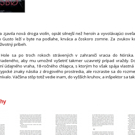
a zjavila nová droga violín, opiát silnejší než heroín a vyvolávajúci oveľa
Gusto leží v byte na podlahe, krváca a čoskoro zomrie. Za zvukov k
 životný príbeh.
 Hole sa po troch rokoch strávených v zahraničí vracia do Nórska
riadeného, aby mu umožnil vyšetriť takmer uzavretý prípad vraždy. D
ení údajného vraha, 18-ročného chlapca, s ktorým ho však spája vlastná
typické znaky násilia z drogového prostredia, ale rozrastie sa do rozme
valo. Väčšina stôp totiž vedie inam, do vyšších kruhov, a inšpektor sa takis
ihy