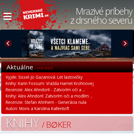
≡
Mrazivé príbehy
z drsného severu
Aktuálne
/ HVA SKJER
Vyjde: Sissel-Jo Gazanová: Let lastovičky
Knihy: Karin Fossum: Vražda Harriet Krohnovej
Recenzie: Alex Ahndoril - Zatvorím oči a ...
Knihy: Alex Ahndoril: Zatvorím oči a modlím ...
Recenzie: Stefan Ahnhem - Generácia nula
Autori: Mons a Karolina Kallentoft
KNIHY
/ B∅KER