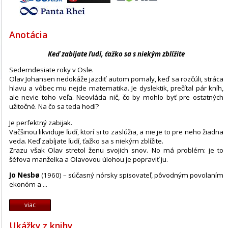
Anotácia
Keď zabíjate ľudí, ťažko sa s niekým zblížite
Sedemdesiate roky v Osle.
Olav Johansen nedokáže jazdiť autom pomaly, keď sa rozčúli, stráca
hlavu a vôbec mu nejde matematika. Je dyslektik, prečítal pár kníh,
ale nevie toho veľa. Neovláda nič, čo by mohlo byť pre ostatných
užitočné. Na čo sa teda hodí?
Je perfektný zabijak.
Väčšinou likviduje ľudí, ktorí si to zaslúžia, a nie je to pre neho žiadna
veda. Keď zabíjate ľudí, ťažko sa s niekým zblížite.
Zrazu však Olav stretol ženu svojich snov. No má problém: je to
šéfova manželka a Olavovou úlohou je popraviť ju.
Jo Nesbø
(1960) – súčasný nórsky spisovateľ, pôvodným povolaním
ekonóm a ...
viac
Ukážky z knihy