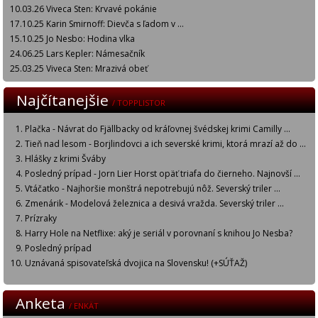
10.03.26 Viveca Sten: Krvavé pokánie
17.10.25 Karin Smirnoff: Dievča s ľadom v ...
15.10.25 Jo Nesbo: Hodina vlka
24.06.25 Lars Kepler: Námesačník
25.03.25 Viveca Sten: Mrazivá obeť
Najčítanejšie
/ TOPPLISTOR
Plačka - Návrat do Fjällbacky od kráľovnej švédskej krimi Camilly ...
Tieň nad lesom - Borjlindovci a ich severské krimi, ktorá mrazí až do ...
Hlášky z krimi Šváby
Posledný prípad - Jorn Lier Horst opäť triafa do čierneho. Najnovší ...
Vtáčatko - Najhoršie monštrá nepotrebujú nôž. Severský triler ...
Zmenárik - Modelová železnica a desivá vražda. Severský triler ...
Prízraky
Harry Hole na Netflixe: aký je seriál v porovnaní s knihou Jo Nesba?
Posledný prípad
Uznávaná spisovateľská dvojica na Slovensku! (+SÚŤAŽ)
Anketa
/ ENKÄT