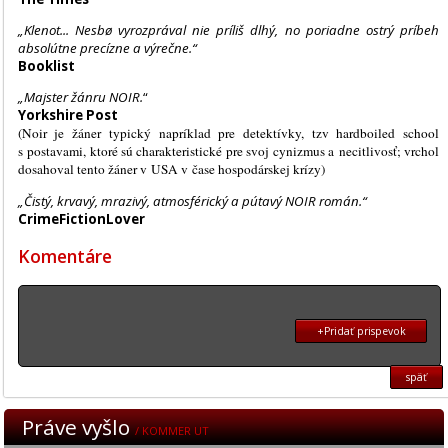
„Klenot... Nesbø vyrozprával nie príliš dlhý, no poriadne ostrý príbeh
absolútne precízne a výrečne.“
Booklist
„Majster žánru NOIR.
“
Yorkshire Post
(Noir je žáner typický napríklad pre detektívky, tzv hardboiled school
s postavami, ktoré sú charakteristické pre svoj cynizmus a necitlivosť; vrchol
dosahoval tento žáner v USA v čase hospodárskej krízy)
„Čistý, krvavý, mrazivý, atmosférický a pútavý NOIR román.“
CrimeFictionLover
Komentáre
+Pridať prispevok
späť
Práve vyšlo
/ KOMMER UT