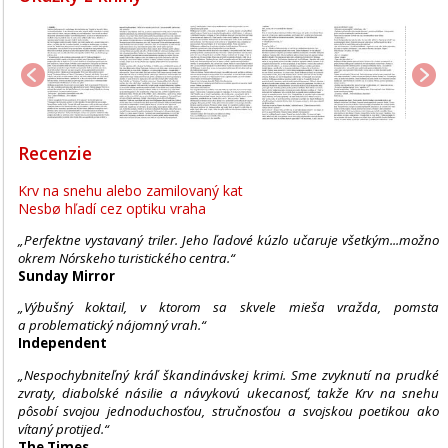
Recenzie
Krv na snehu alebo zamilovaný kat
Nesbø hľadí cez optiku vraha
„Perfektne vystavaný triler. Jeho ľadové kúzlo učaruje všetkým...možno
okrem Nórskeho turistického centra.“
Sunday Mirror
„Výbušný koktail, v ktorom sa skvele mieša vražda, pomsta
a problematický nájomný vrah.“
Independent
„Nespochybniteľný kráľ škandinávskej krimi. Sme zvyknutí na prudké
zvraty, diabolské násilie a návykovú ukecanosť, takže Krv na snehu
pôsobí svojou jednoduchosťou, stručnosťou a svojskou poetikou ako
vítaný protijed.“
The Times