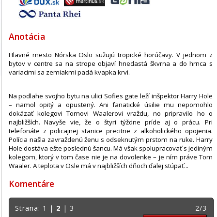
Anotácia
Hlavné mesto Nórska Oslo sužujú tropické horúčavy. V jednom z
bytov v centre sa na strope objaví hnedastá škvrna a do hrnca s
variacimi sa zemiakmi padá kvapka krvi.
Na podlahe svojho bytu na ulici Sofies gate leží inšpektor Harry Hole
– namol opitý a opustený. Ani fanatické úsilie mu nepomohlo
dokázať kolegovi Tomovi Waalerovi vraždu, no pripravilo ho o
najbližších. Navyše vie, že o štyri týždne príde aj o prácu. Pri
telefonáte z policajnej stanice precitne z alkoholického opojenia.
Polícia našla zavraždenú ženu s odseknutým prstom na ruke. Harry
Hole dostáva ešte poslednú šancu. Má však spolupracovať s jediným
kolegom, ktorý v tom čase nie je na dovolenke – je ním práve Tom
Waaler. A teplota v Osle má v najbližších dňoch ďalej stúpať...
Komentáre
Strana:
1
|
2
|
3
2/3