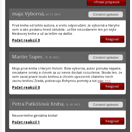
+Pridať prispevok
maja: Výborná,
Oznámiť správcovi
01. 11. 2013
Prvá kniha od tohto autora, a vrelo odporučam. Je výborná a Haryho
som si ako postavu hned oblubila...určite nezostanem len pri tejto
Nesbovej knihe a už sa teším na dalšie.
Reagovať
Počet reakcií 0
Martin: Super,
Oznámiť správcovi
31. 10. 2013
Moja prvá kniha s Harym Holom. Bola vyborna, autor ponuka napatie,
necakane zvraty a clovek sa uz nevie dockat rozuzlenia. Skoda len, ze
som zacal prave touto knihou a chcem upozornit citatelov nech
zacnu knihou Zrada, pokracuju Bohynou pomsty a tut
viac >>>
Reagovať
Počet reakcií 0
Petra Patkóšová: Kniha,
Oznámiť správcovi
31. 10. 2013
Neuveriteľne geniálna kniha!
Reagovať
Počet reakcií 1