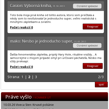
Casion: Výborná kniha,
Oznámiť správcovi
31. 10. 2013
Toto bola moja prvá kniha od tohto autora, ktorú som prečítala a
nikdy som to neoľutovala! Je jednoducho super, veľmi realistická s
mnohými zápletkami a zvratmi.
Reagovať
Počet reakcií 0
mako: Nesbo je jednoducho super,
15. 08. 2013
Oznámiť správcovi
Ďalšia fenomenálna zápletka, pripitý Hary Hole, rituálne vraždy... A
samozrejme v mojom prípade omyl pri určovaní páchateľa, Nesbo ma
vždy prekvapí.
Reagovať
Počet reakcií 0
Strana:
1
|
2
|
3
2/3
späť
Práve vyšlo
/ KOMMER UT
10.03.26 Viveca Sten: Krvavé pokánie