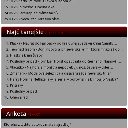
17.10.25 Karin Smirnoff: Dievča s ľadom v ...
15.10.25 Jo Nesbo: Hodina vlka
24.06.25 Lars Kepler: Námesačník
25.03.25 Viveca Sten: Mrazivá obeť
Najčítanejšie
/ TOPPLISTOR
Plačka - Návrat do Fjällbacky od kráľovnej švédskej krimi Camilly ...
Tieň nad lesom - Borjlindovci a ich severské krimi, ktorá mrazí až do ...
Hlášky z krimi Šváby
Posledný prípad - Jorn Lier Horst opäť triafa do čierneho. Najnovší ...
Vtáčatko - Najhoršie monštrá nepotrebujú nôž. Severský triler ...
Zmenárik - Modelová železnica a desivá vražda. Severský triler ...
Harry Hole na Netflixe: aký je seriál v porovnaní s knihou Jo Nesba?
Prízraky
Posledný prípad
Oheň a ľad
Anketa
/ ENKÄT
Ktorého z týchto autorov máte najradšej?