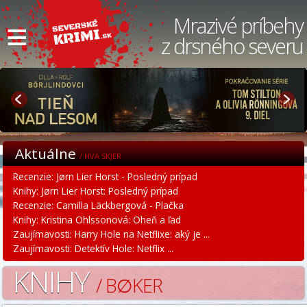
≡
Mrazivé príbehy
z drsného severu
Aktuálne
/ HVA SKJER
Recenzie: Jørn Lier Horst - Posledný prípad
Knihy: Jørn Lier Horst: Posledný prípad
Recenzie: Camilla Läckbergová - Plačka
Knihy: Kristina Ohlssonová: Oheň a ľad
Zaujímavosti: Harry Hole na Netflixe: aký je ...
Zaujímavosti: Detektív Hole: Netflix ...
KNIHY
/ B∅KER