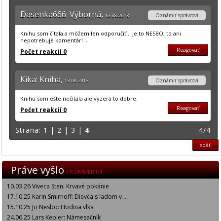
Dasenka666: Výborná,
Oznámiť správcovi
13. 08. 2013
Knihu som čítala a môžem len odporučiť... Je to NESBO, to ani
nepotrebuje komentár! :-
Reagovať
Počet reakcií 0
Kika: Kniha,
Oznámiť správcovi
13. 08. 2013
Knihu som ešte nečítala ale vyzerá to dobre.
Reagovať
Počet reakcií 0
Strana:
1
|
2
|
3
|
4
4/4
späť
Práve vyšlo
/ KOMMER UT
10.03.26 Viveca Sten: Krvavé pokánie
17.10.25 Karin Smirnoff: Dievča s ľadom v ...
15.10.25 Jo Nesbo: Hodina vlka
24.06.25 Lars Kepler: Námesačník