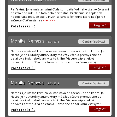
Perfektná, Jo je majster krimi čítala som zatiaľ od neho všetko čo sa mi
dostalo pod ruku, ale toto bolo perfektné. Prelínanie sa zápletiek
nebolo také mätúce ako u iných spisovateľov.Kniha ktorá keď ju raz
začnete čítať nestane s
viac >>>
Reagovať
Počet reakcií 0
Monika: Nemesis,
Oznámiť správcovi
13. 08. 2013
Nemesis je úžasná kriminálka, napínavá od začiatku až do konca. Jo
Nesbo je neskutočný autor, ktorý má vždy všetko premyslené do
detailov a inak nebolo ani v tejto knihe. Viacero zápletiek vám
nedovolí odtrhnúť sa od čítania. Rozhodne odporúčam všetkým :
Reagovať
Počet reakcií 0
Monika: Nemesis,
Oznámiť správcovi
13. 08. 2013
Nemesis je úžasná kriminálka, napínavá od začiatku až do konca. Jo
Nesbo je neskutočný autor, ktorý má vždy všetko premyslené do
detailov a inak nebolo ani v tejto knihe. Viacero zápletiek vám
nedovolí odtrhnúť sa od čítania. Rozhodne odporúčam všetkým :
Reagovať
Počet reakcií 0