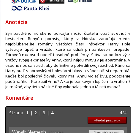
Anotácia
Sympatického nórskeho policajta môžu čitatelia opäť stretnúť v
bestselleri Bohyňa pomsty, ktorý v Nórsku zaraďujú medzi
najobľúbenejšie romány všetkých čias! Inšpektor Harry Hole
vyšetruje lúpež a vraždu, ktoré sa udiali pri bankovom prepade.
Zároveň mu osud nadelí i osobné problémy. Stáva sa podozrivý z
vraždy svojej expriateľky Anny, ktorú nájdu mŕtvu v jej apartmáne. V
osudnú noc sa stretli, aby definitívne potvrdili svoj rozchod. Ráno sa
Harry budí s obrovskými bolesťami hlavy a vôbec nič si nepamätá.
Keďže bol posledný človek, ktorý mal Annu vidieť živú, podozrenie
padá naňho... Kto zabil Annu? A kto je bankovým lupičom a vrahom?
Je možné, aby tieto násilné činy vykonala jedna a tá istá osoba?
Komentáre
Strana:
1
|
2
|
3
|
4
4/4
+Pridať prispevok
Wewii: Nemesis,
Oznámiť správcovi
13. 08. 2013