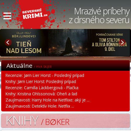
≡
Mrazivé príbehy
z drsného severu
Aktuálne
/ HVA SKJER
Recenzie: Jørn Lier Horst - Posledný prípad
Knihy: Jørn Lier Horst: Posledný prípad
Recenzie: Camilla Läckbergová - Plačka
Knihy: Kristina Ohlssonová: Oheň a ľad
Zaujímavosti: Harry Hole na Netflixe: aký je ...
Zaujímavosti: Detektív Hole: Netflix ...
KNIHY
/ B∅KER