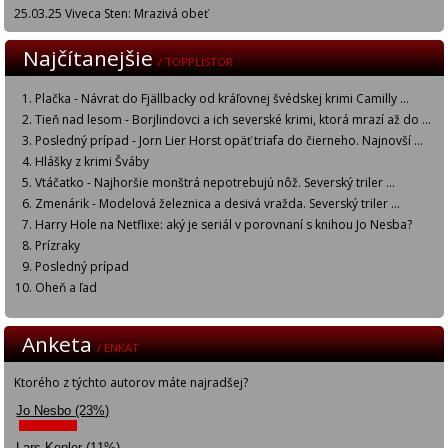
25.03.25 Viveca Sten: Mrazivá obeť
Najčítanejšie
/ TOPPLISTOR
Plačka - Návrat do Fjällbacky od kráľovnej švédskej krimi Camilly ...
Tieň nad lesom - Borjlindovci a ich severské krimi, ktorá mrazí až do ...
Posledný prípad - Jorn Lier Horst opäť triafa do čierneho. Najnovší ...
Hlášky z krimi Šváby
Vtáčatko - Najhoršie monštrá nepotrebujú nôž. Severský triler ...
Zmenárik - Modelová železnica a desivá vražda. Severský triler ...
Harry Hole na Netflixe: aký je seriál v porovnaní s knihou Jo Nesba?
Prízraky
Posledný prípad
Oheň a ľad
Anketa
/ ENKÄT
Ktorého z týchto autorov máte najradšej?
Jo Nesbo (23%)
Lars Kepler (11%)