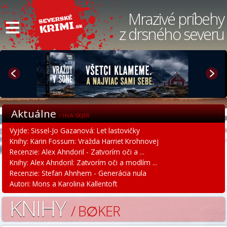
≡
Mrazivé príbehy
z drsného severu
Aktuálne
/ HVA SKJER
Vyjde: Sissel-Jo Gazanová: Let lastovičky
Knihy: Karin Fossum: Vražda Harriet Krohnovej
Recenzie: Alex Ahndoril - Zatvorím oči a ...
Knihy: Alex Ahndoril: Zatvorím oči a modlím ...
Recenzie: Stefan Ahnhem - Generácia nula
Autori: Mons a Karolina Kallentoft
KNIHY
/ B∅KER