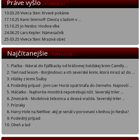
Práve vyšlo
/ KOMMER UT
10.03.26 Viveca Sten: Krvavé pokánie
17.10.25 Karin Smirnoff: Dievča s ľadom v ...
15.10.25 Jo Nesbo: Hodina vlka
24.06.25 Lars Kepler: Námesačník
25.03.25 Viveca Sten: Mrazivá obeť
Najčítanejšie
/ TOPPLISTOR
Plačka - Návrat do Fjällbacky od kráľovnej švédskej krimi Camilly ...
Tieň nad lesom - Borjlindovci a ich severské krimi, ktorá mrazí až do ...
Hlášky z krimi Šváby
Posledný prípad - Jorn Lier Horst opäť triafa do čierneho. Najnovší ...
Vtáčatko - Najhoršie monštrá nepotrebujú nôž. Severský triler ...
Zmenárik - Modelová železnica a desivá vražda. Severský triler ...
Prízraky
Harry Hole na Netflixe: aký je seriál v porovnaní s knihou Jo Nesba?
Posledný prípad
Oheň a ľad