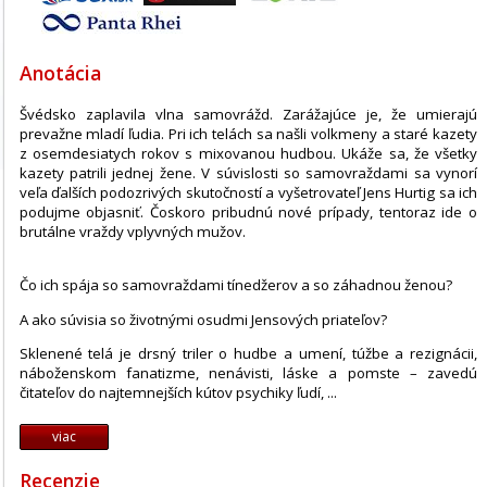
Anotácia
Švédsko zaplavila vlna samovrážd. Zarážajúce je, že umierajú
prevažne mladí ľudia. Pri ich telách sa našli volkmeny a staré kazety
z osemdesiatych rokov s mixovanou hudbou. Ukáže sa, že všetky
kazety patrili jednej žene. V súvislosti so samovraždami sa vynorí
veľa ďalších podozrivých skutočností a vyšetrovateľ Jens Hurtig sa ich
podujme objasniť. Čoskoro pribudnú nové prípady, tentoraz ide o
brutálne vraždy vplyvných mužov.
Čo ich spája so samovraždami tínedžerov a so záhadnou ženou?
A ako súvisia so životnými osudmi Jensových priateľov?
Sklenené telá je drsný triler o hudbe a umení, túžbe a rezignácii,
náboženskom fanatizme, nenávisti, láske a pomste – zavedú
čitateľov do najtemnejších kútov psychiky ľudí, ...
viac
Recenzie