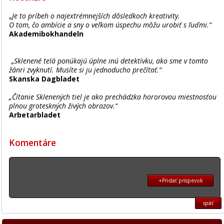
„
Je to príbeh o najextrémnejších dôsledkoch kreativity.
O tom, čo ambície a sny o veľkom úspechu môžu urobiť s ľuďmi.“
Akademibokhandeln
„
Sklenené telá ponúkajú úplne inú detektívku, ako sme v tomto
žánri zvyknutí. Musíte si ju jednoducho prečítať.“
Skanska Dagbladet
„Čítanie Sklenených tiel je ako prechádzka hororovou miestnosťou
plnou groteskných živých obrazov.“
Arbetarbladet
Komentáre
+Pridať prispevok
späť