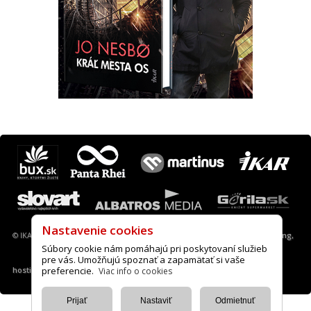
Máte otázku? Tip?
krimi@ikar.sk
© IKAR a. s., 2013-2022 |
Nastavenie cookies
|
A.I.S. webové stránky, desing,
hosting