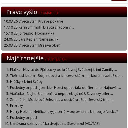
Práve vyšlo
/ KOMMER UT
10.03.26 Viveca Sten: Krvavé pokánie
17.10.25 Karin Smirnoff: Dievča s ľadom v ...
15.10.25 Jo Nesbo: Hodina vlka
24.06.25 Lars Kepler: Námesačník
25.03.25 Viveca Sten: Mrazivá obeť
Najčítanejšie
/ TOPPLISTOR
Plačka - Návrat do Fjällbacky od kráľovnej švédskej krimi Camilly ...
Tieň nad lesom - Borjlindovci a ich severské krimi, ktorá mrazí až do ...
Hlášky z krimi Šváby
Posledný prípad - Jorn Lier Horst opäť triafa do čierneho. Najnovší ...
Vtáčatko - Najhoršie monštrá nepotrebujú nôž. Severský triler ...
Zmenárik - Modelová železnica a desivá vražda. Severský triler ...
Prízraky
Harry Hole na Netflixe: aký je seriál v porovnaní s knihou Jo Nesba?
Posledný prípad
Uznávaná spisovateľská dvojica na Slovensku! (+SÚŤAŽ)