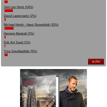
Jorn Lier Horst (14%)
David Lagercrantz (2%)
Michael Hjorth - Hans Rosenfeldt (15%)
Henning Mankell (2%)
Erik Axl Sund (1%)
Yrsa Sigurðardóttir (5%)
archív