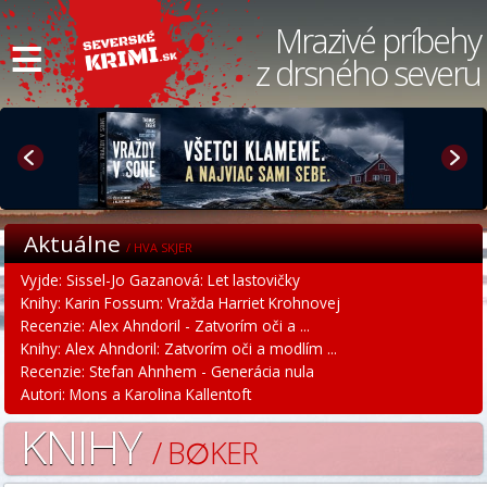
≡
Mrazivé príbehy
z drsného severu
Aktuálne
/ HVA SKJER
Vyjde: Sissel-Jo Gazanová: Let lastovičky
Knihy: Karin Fossum: Vražda Harriet Krohnovej
Recenzie: Alex Ahndoril - Zatvorím oči a ...
Knihy: Alex Ahndoril: Zatvorím oči a modlím ...
Recenzie: Stefan Ahnhem - Generácia nula
Autori: Mons a Karolina Kallentoft
KNIHY
/ B∅KER