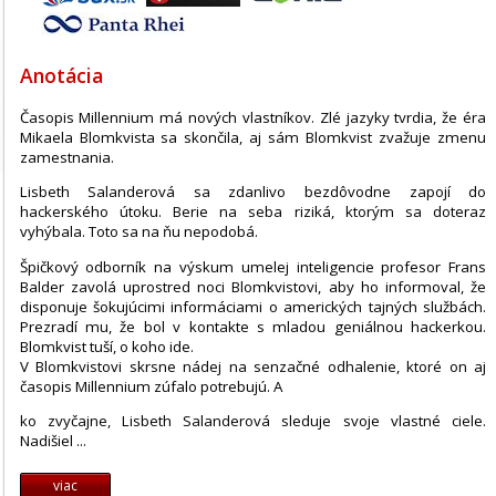
Anotácia
Časopis Millennium má nových vlastníkov. Zlé jazyky tvrdia, že éra
Mikaela Blomkvista sa skončila, aj sám Blomkvist zvažuje zmenu
zamestnania.
Lisbeth Salanderová sa zdanlivo bezdôvodne zapojí do
hackerského útoku. Berie na seba riziká, ktorým sa doteraz
vyhýbala. Toto sa na ňu nepodobá.
Špičkový odborník na výskum umelej inteligencie profesor Frans
Balder zavolá uprostred noci Blomkvistovi, aby ho informoval, že
disponuje šokujúcimi informáciami o amerických tajných službách.
Prezradí mu, že bol v kontakte s mladou geniálnou hackerkou.
Blomkvist tuší, o koho ide.
V Blomkvistovi skrsne nádej na senzačné odhalenie, ktoré on aj
časopis Millennium zúfalo potrebujú. A
ko zvyčajne, Lisbeth Salanderová sleduje svoje vlastné ciele.
Nadišiel ...
viac