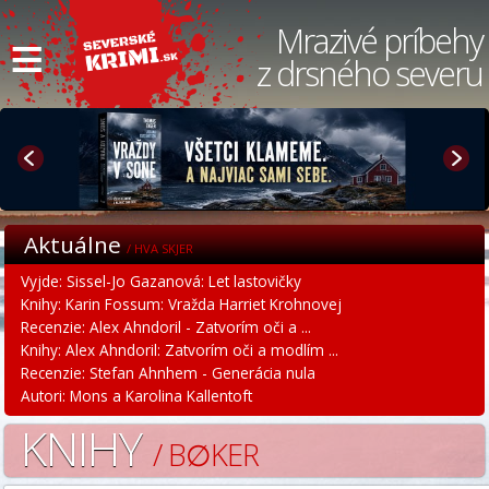
≡
Mrazivé príbehy
z drsného severu
Aktuálne
/ HVA SKJER
Vyjde: Sissel-Jo Gazanová: Let lastovičky
Knihy: Karin Fossum: Vražda Harriet Krohnovej
Recenzie: Alex Ahndoril - Zatvorím oči a ...
Knihy: Alex Ahndoril: Zatvorím oči a modlím ...
Recenzie: Stefan Ahnhem - Generácia nula
Autori: Mons a Karolina Kallentoft
KNIHY
/ B∅KER