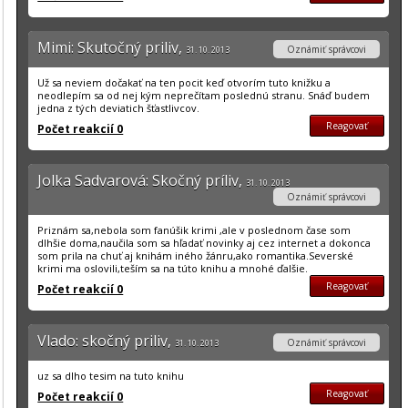
Mimi: Skutočný priliv,
Oznámiť správcovi
31. 10. 2013
Už sa neviem dočakať na ten pocit keď otvorím tuto knižku a
neodlepím sa od nej kým neprečítam poslednú stranu. Snáď budem
jedna z tých deviatich šťastlivcov.
Reagovať
Počet reakcií 0
Jolka Sadvarová: Skočný príliv,
31. 10. 2013
Oznámiť správcovi
Priznám sa,nebola som fanúšik krimi ,ale v poslednom čase som
dlhšie doma,naučila som sa hľadať novinky aj cez internet a dokonca
som prila na chuť aj knihám iného žánru,ako romantika.Severské
krimi ma oslovili,teším sa na túto knihu a mnohé ďalšie.
Reagovať
Počet reakcií 0
Vlado: skočný priliv,
Oznámiť správcovi
31. 10. 2013
uz sa dlho tesim na tuto knihu
Reagovať
Počet reakcií 0