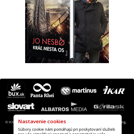
Máte otázku? Tip?
krimi@ikar.sk
© IKAR a. s., 2013-2022 |
Nastavenie cookies
|
A.I.S. webové stránky, desing,