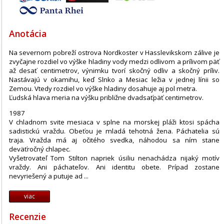
Anotácia
Na severnom pobreží ostrova Nordkoster v Hasslevikskom zálive je
zvyčajne rozdiel vo výške hladiny vody medzi odlivom a prílivom päť
až desať centimetrov, výnimku tvorí skočný odliv a skočný príliv.
Nastávajú v okamihu, keď Slnko a Mesiac ležia v jednej línii so
Zemou. Vtedy rozdiel vo výške hladiny dosahuje aj pol metra.
Ľudská hlava meria na výšku približne dvadsaťpäť centimetrov.
1987
V chladnom svite mesiaca v splne na morskej pláži ktosi spácha
sadistickú vraždu. Obeťou je mladá tehotná žena. Páchatelia sú
traja. Vražda má aj očitého svedka, náhodou sa ním stane
deväťročný chlapec.
Vyšetrovateľ Tom Stilton napriek úsiliu nenachádza nijaký motív
vraždy. Ani páchateľov. Ani identitu obete. Prípad zostane
nevyriešený a putuje ad ...
viac
Recenzie