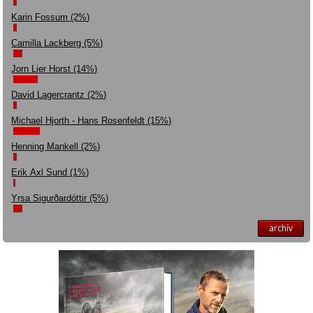
Karin Fossum (2%)
Camilla Lackberg (5%)
Jorn Lier Horst (14%)
David Lagercrantz (2%)
Michael Hjorth - Hans Rosenfeldt (15%)
Henning Mankell (2%)
Erik Axl Sund (1%)
Yrsa Sigurðardóttir (5%)
archív