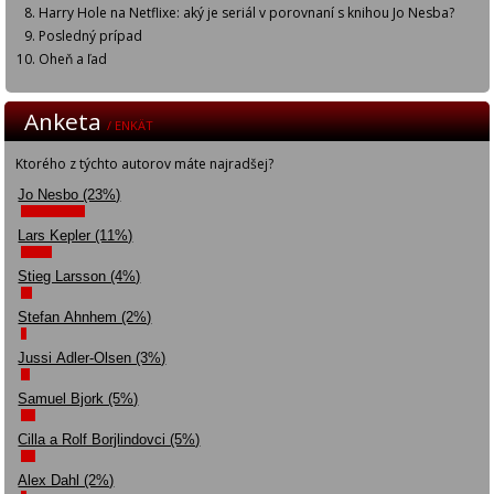
Harry Hole na Netflixe: aký je seriál v porovnaní s knihou Jo Nesba?
Posledný prípad
Oheň a ľad
Anketa
/ ENKÄT
Ktorého z týchto autorov máte najradšej?
Jo Nesbo (23%)
Lars Kepler (11%)
Stieg Larsson (4%)
Stefan Ahnhem (2%)
Jussi Adler-Olsen (3%)
Samuel Bjork (5%)
Cilla a Rolf Borjlindovci (5%)
Alex Dahl (2%)