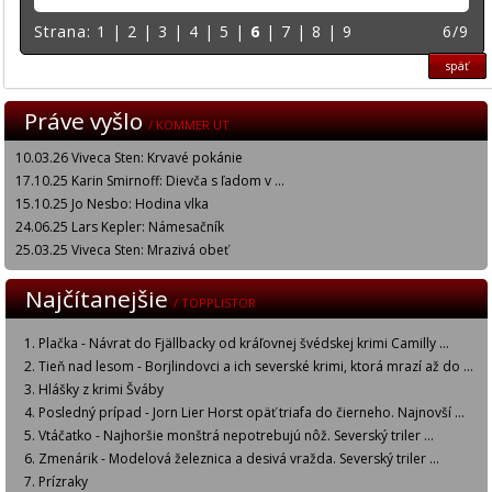
Strana:
1
|
2
|
3
|
4
|
5
|
6
|
7
|
8
|
9
6/9
späť
Práve vyšlo
/ KOMMER UT
10.03.26 Viveca Sten: Krvavé pokánie
17.10.25 Karin Smirnoff: Dievča s ľadom v ...
15.10.25 Jo Nesbo: Hodina vlka
24.06.25 Lars Kepler: Námesačník
25.03.25 Viveca Sten: Mrazivá obeť
Najčítanejšie
/ TOPPLISTOR
Plačka - Návrat do Fjällbacky od kráľovnej švédskej krimi Camilly ...
Tieň nad lesom - Borjlindovci a ich severské krimi, ktorá mrazí až do ...
Hlášky z krimi Šváby
Posledný prípad - Jorn Lier Horst opäť triafa do čierneho. Najnovší ...
Vtáčatko - Najhoršie monštrá nepotrebujú nôž. Severský triler ...
Zmenárik - Modelová železnica a desivá vražda. Severský triler ...
Prízraky