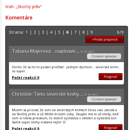
Vrah: „Skočný príliv“
Komentáre
Strana:
1
|
2
|
3
|
4
|
5
|
6
|
7
|
8
|
9
6/9
+Pridať prispevok
Tatiana Majerová: ...napínavé...,
31. 10. 2013
Oznámiť správcovi
Verím, že sa mi to podarí prečítať - jedným dychom... severské krimi...
sú super.
Reagovať
Počet reakcií 0
Christine: Tieto severské knihy...,
31. 10. 2013
Oznámiť správcovi
Musím sa priznať, že som na severských knihách čoraz viac závislá a
na Skočný príliv si už dlhšie brúsim zuby. Zaujalo ma to už vtedy, keď
som si robila prieskum, čo dobré vychádza v októbri a vysledok bol:
Samé super knihy vrátane tejto! :D
Reagovať
Počet reakcií 0