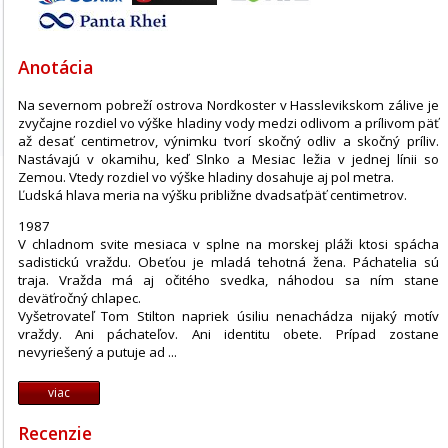
Anotácia
Na severnom pobreží ostrova Nordkoster v Hasslevikskom zálive je
zvyčajne rozdiel vo výške hladiny vody medzi odlivom a prílivom päť
až desať centimetrov, výnimku tvorí skočný odliv a skočný príliv.
Nastávajú v okamihu, keď Slnko a Mesiac ležia v jednej línii so
Zemou. Vtedy rozdiel vo výške hladiny dosahuje aj pol metra.
Ľudská hlava meria na výšku približne dvadsaťpäť centimetrov.
1987
V chladnom svite mesiaca v splne na morskej pláži ktosi spácha
sadistickú vraždu. Obeťou je mladá tehotná žena. Páchatelia sú
traja. Vražda má aj očitého svedka, náhodou sa ním stane
deväťročný chlapec.
Vyšetrovateľ Tom Stilton napriek úsiliu nenachádza nijaký motív
vraždy. Ani páchateľov. Ani identitu obete. Prípad zostane
nevyriešený a putuje ad ...
viac
Recenzie