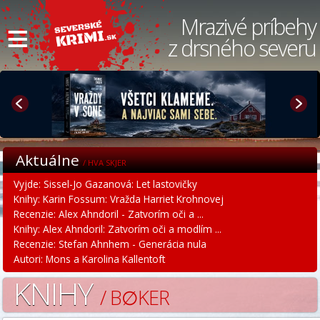
≡
Mrazivé príbehy
z drsného severu
Aktuálne
/ HVA SKJER
Vyjde: Sissel-Jo Gazanová: Let lastovičky
Knihy: Karin Fossum: Vražda Harriet Krohnovej
Recenzie: Alex Ahndoril - Zatvorím oči a ...
Knihy: Alex Ahndoril: Zatvorím oči a modlím ...
Recenzie: Stefan Ahnhem - Generácia nula
Autori: Mons a Karolina Kallentoft
KNIHY
/ B∅KER