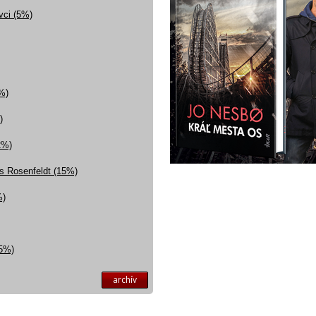
ovci (5%)
%)
)
2%)
ns Rosenfeldt (15%)
%)
(5%)
archív
Máte otázku? Ti