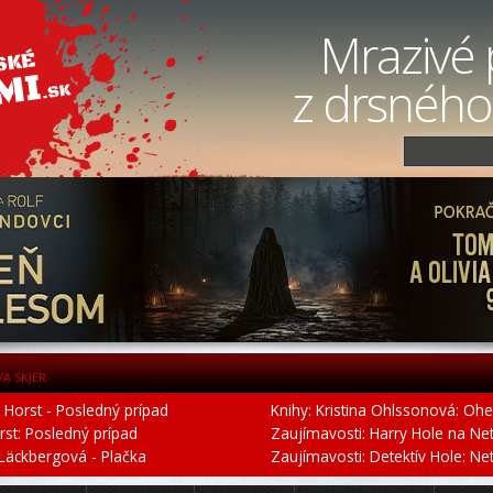
Mrazivé 
z drsného
VA SKJER
r Horst - Posledný prípad
Knihy: Kristina Ohlssonová: Ohe
orst: Posledný prípad
Zaujímavosti: Harry Hole na Netfl
 Läckbergová - Plačka
Zaujímavosti: Detektív Hole: Netfl