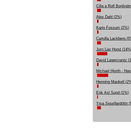
Cilla a Rolf Borjlind
Alex Dahl (2%)
Karin Fossum (2%)
Camilla Lackberg (5
Jorn Lier Horst (14%
David Lagercrantz (
Michael Hjorth - Ha
Henning Mankell (2
Erik Axl Sund (1%)
Yrsa Sigurðardóttir 