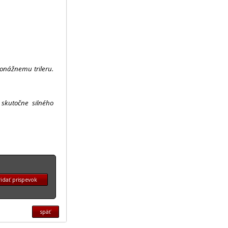
pionážnemu trileru.
 skutočne silného
idať prispevok
späť