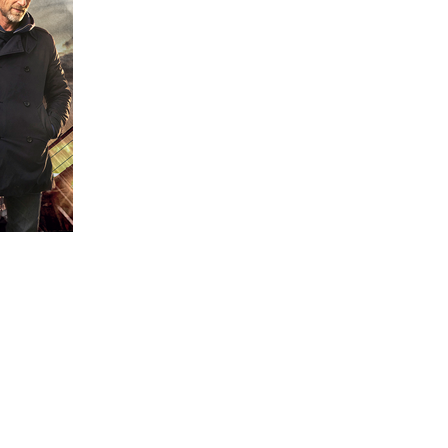
p?
krimi@ikar.sk