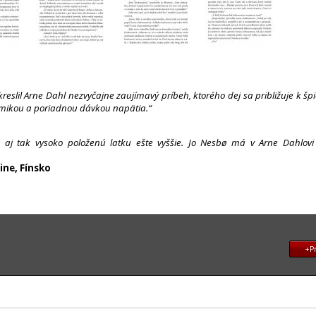
ykreslil Arne Dahl nezvyčajne zaujímavý príbeh, ktorého dej sa približuje k š
mikou a poriadnou dávkou napätia.“
ž aj tak vysoko položenú latku ešte vyššie. Jo Nesbø má v Arne Dahlovi
ine, Fínsko
+Pr