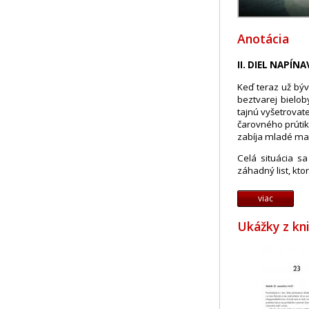
Anotácia
II. DIEL NAPÍ
Keď teraz už býv
beztvarej biel
tajnú vyšetrovate
čarovného prútik
zabíja mladé mam
Celá situácia s
záhadný list, kto
viac
Ukážky z kn