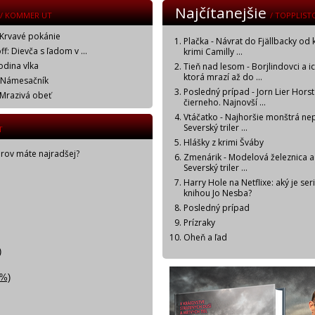
Najčítanejšie
/ KOMMER UT
/ TOPPLIST
 Krvavé pokánie
Plačka - Návrat do Fjällbacky od 
f: Dievča s ľadom v ...
krimi Camilly ...
odina vlka
Tieň nad lesom - Borjlindovci a i
ktorá mrazí až do ...
: Námesačník
Posledný prípad - Jorn Lier Horst
 Mrazivá obeť
čierneho. Najnovší ...
Vtáčatko - Najhoršie monštrá ne
Severský triler ...
T
Hlášky z krimi Šváby
orov máte najradšej?
Zmenárik - Modelová železnica a
Severský triler ...
Harry Hole na Netflixe: aký je ser
knihou Jo Nesba?
Posledný prípad
Prízraky
Oheň a ľad
)
3%)