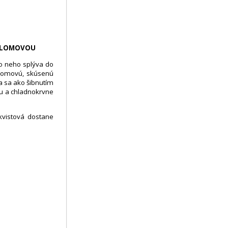
Y BLOMOVOU
lo neho splýva do
Blomovú, skúsenú
ca sa ako šibnutím
tu a chladnokrvne
kvistová dostane