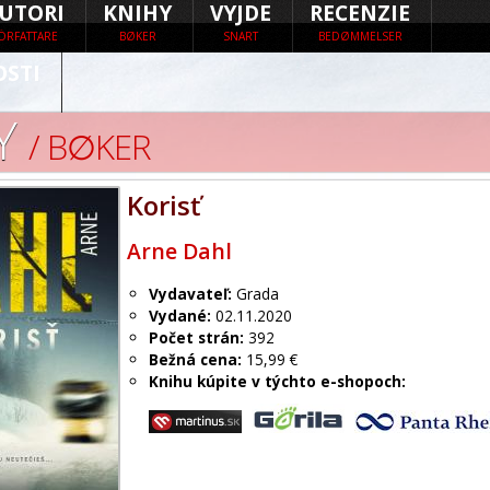
UTORI
KNIHY
VYJDE
RECENZIE
ÖRFATTARE
BØKER
SNART
BEDØMMELSER
OSTI
Y
/ B∅KER
Korisť
Arne Dahl
Vydavateľ:
Grada
Vydané:
02.11.2020
Počet strán:
392
Bežná cena:
15,99 €
Knihu kúpite v týchto e-shopoch: