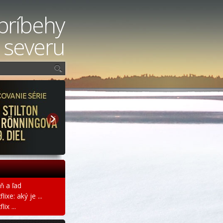
príbehy
 severu
ň a ľad
ixe: aký je ...
ix ...