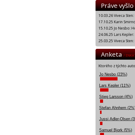
Práve vyšlo
10.03.26 Viveca Sten:
17.10.25 Karin Smirnof
15.10.25 Jo Nesbo: H
24.06.25 Lars Kepler
25.03.25 Viveca Sten:
Anketa
/ ENKÄ
Ktorého z týchto aut
Jo Nesbo (23%)
Lars Kepler (11%)
Stieg Larsson (4%)
Stefan Ahnhem (2%
Jussi Adler-Olsen (
Samuel Bjork (5%)