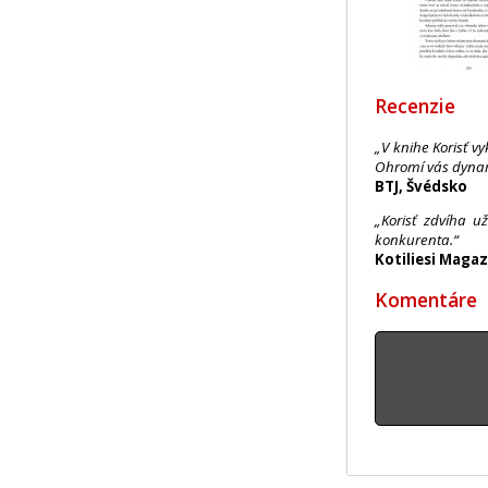
Recenzie
„V knihe Korisť v
Ohromí vás dyna
BTJ, Švédsko
„Korisť zdvíha u
konkurenta.“
Kotiliesi Magaz
Komentáre