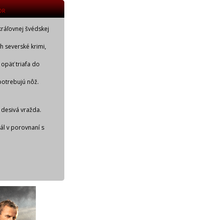
OR
kráľovnej švédskej
ch severské krimi,
 opäť triafa do
potrebujú nôž.
 desivá vražda.
iál v porovnaní s