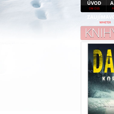
ÚVOD
A
OM OSS
F
ZAUJÍMAV
NYHETER
KNIH