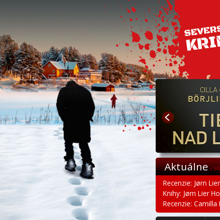
Aktuálne
/ H
Recenzie: Jørn Lie
Knihy: Jørn Lier H
Recenzie: Camilla