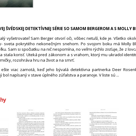
NAVEJ ŠVÉDSKEJ DETEKTÍVNEJ SÉRIE SO SAMOM BERGEROM A S MOLL
alý vyšetrovateľ Sam Berger otvorí oči, vôbec netuší, kde je. Všetko oko
oby- sveta pokrytého nekonečným snehom. Po svojom boku má Molly 
ľku. Sam si spočiatku na nič nespomína, no veľmi rýchlo zisťuje, že z lov
a stala korisť. Uteká pred zákonom a s vrahom, ktorý mu ukradol identi
ičky, rozohráva hru na život a na smrť.
a ešte viac zamotá, keď jeho bývalá detektívna partnerka Deer Rosen
rý bol napísaný v stave úplného zúfalstva a paranoje. V liste sú ...
ihy