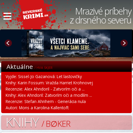
≡
Mrazivé príbehy
z drsného severu
Aktuálne
/ HVA SKJER
Vyjde: Sissel-Jo Gazanová: Let lastovičky
Knihy: Karin Fossum: Vražda Harriet Krohnovej
Recenzie: Alex Ahndoril - Zatvorím oči a ...
Knihy: Alex Ahndoril: Zatvorím oči a modlím ...
Recenzie: Stefan Ahnhem - Generácia nula
Autori: Mons a Karolina Kallentoft
KNIHY
/ B∅KER