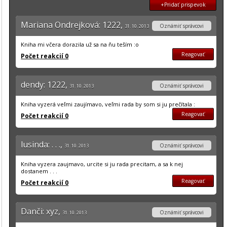
+Pridať prispevok
Mariana Ondrejková: 1222,
Oznámiť správcovi
31. 10. 2013
Kniha mi včera dorazila už sa na ňu teším :o
Reagovať
Počet reakcií 0
dendy: 1222,
Oznámiť správcovi
31. 10. 2013
Kniha vyzerá veľmi zaujímavo, veľmi rada by som si ju prečítala :
Reagovať
Počet reakcií 0
lusinda: . . .,
Oznámiť správcovi
31. 10. 2013
Kniha vyzera zaujmavo, urcite si ju rada precitam, a sa k nej
dostanem . . .
Reagovať
Počet reakcií 0
Danči: xyz,
Oznámiť správcovi
31. 10. 2013