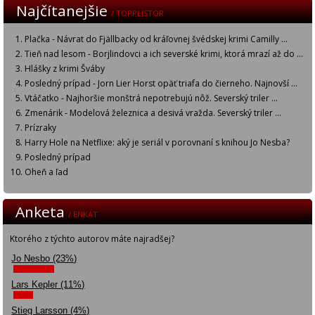
Najčítanejšie
/ TOPPLISTOR
Plačka - Návrat do Fjällbacky od kráľovnej švédskej krimi Camilly ...
Tieň nad lesom - Borjlindovci a ich severské krimi, ktorá mrazí až do ...
Hlášky z krimi Šváby
Posledný prípad - Jorn Lier Horst opäť triafa do čierneho. Najnovší ...
Vtáčatko - Najhoršie monštrá nepotrebujú nôž. Severský triler ...
Zmenárik - Modelová železnica a desivá vražda. Severský triler ...
Prízraky
Harry Hole na Netflixe: aký je seriál v porovnaní s knihou Jo Nesba?
Posledný prípad
Oheň a ľad
Anketa
/ ENKÄT
Ktorého z týchto autorov máte najradšej?
Jo Nesbo (23%)
Lars Kepler (11%)
Stieg Larsson (4%)