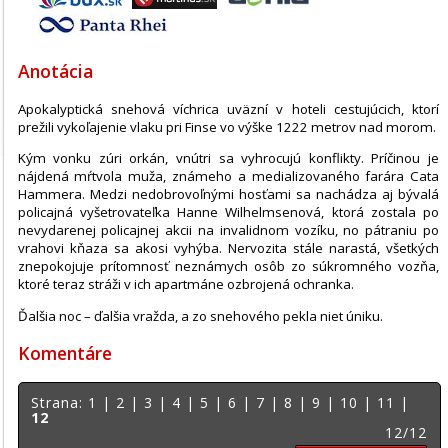
Anotácia
Apokalyptická snehová víchrica uväzní v hoteli cestujúcich, ktorí
prežili vykoľajenie vlaku pri Finse vo výške 1222 metrov nad morom.
Kým vonku zúri orkán, vnútri sa vyhrocujú konflikty. Príčinou je
nájdená mŕtvola muža, známeho a medializovaného farára Cata
Hammera. Medzi nedobrovoľnými hosťami sa nachádza aj bývalá
policajná vyšetrovateľka Hanne Wilhelmsenová, ktorá zostala po
nevydarenej policajnej akcii na invalidnom vozíku, no pátraniu po
vrahovi kňaza sa akosi vyhýba. Nervozita stále narastá, všetkých
znepokojuje prítomnosť neznámych osôb zo súkromného vozňa,
ktoré teraz stráži v ich apartmáne ozbrojená ochranka.
Ďalšia noc – ďalšia vražda, a zo snehového pekla niet úniku.
Komentáre
Strana:
1
|
2
|
3
|
4
|
5
|
6
|
7
|
8
|
9
|
10
|
11
|
12
12/12