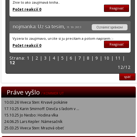
Znie to ako zaujímavá kniha..
Reagovať
Počet reakcií 0
nojmanka: Uz sa tesim,
Oznámiť správcovi
31. 10. 2013
Vyzera to zaujimavo, urcite si ju precitam a potom napisem :-
Reagovať
Počet reakcií 0
Strana:
1
|
2
|
3
|
4
|
5
|
6
|
7
|
8
|
9
|
10
|
11
|
12
12/12
späť
Práve vyšlo
/ KOMMER UT
10.03.26 Viveca Sten: Krvavé pokánie
17.10.25 Karin Smirnoff: Dievča s ľadom v ...
15.10.25 Jo Nesbo: Hodina vlka
24.06.25 Lars Kepler: Námesačník
25.03.25 Viveca Sten: Mrazivá obeť