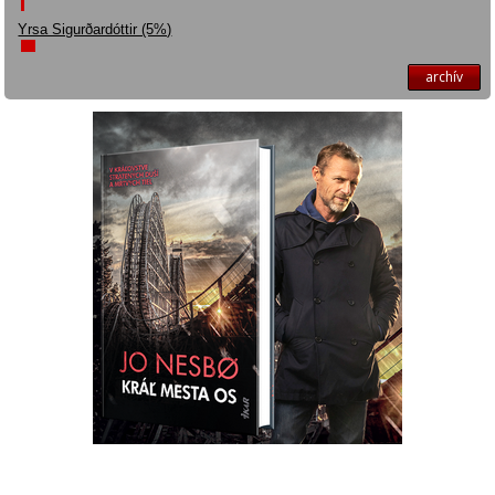
Yrsa Sigurðardóttir (5%)
archív
Máte otázku? Tip?
krimi@ikar.sk