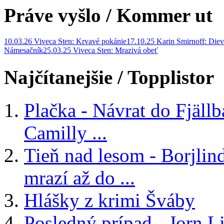
Práve vyšlo
/ Kommer ut
10.03.26 Viveca Sten: Krvavé pokánie
17.10.25 Karin Smirnoff: Diev
Námesačník
25.03.25 Viveca Sten: Mrazivá obeť
Najčítanejšie
/ Topplistor
Plačka - Návrat do Fjäll
Camilly ...
Tieň nad lesom - Borjlind
mrazí až do ...
Hlášky z krimi Šváby
Posledný prípad - Jorn Li