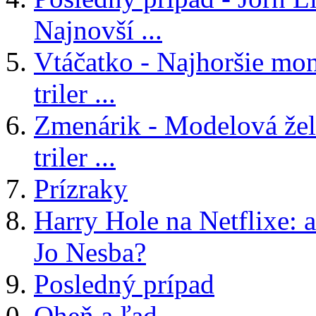
Najnovší ...
Vtáčatko - Najhoršie mon
triler ...
Zmenárik - Modelová žele
triler ...
Prízraky
Harry Hole na Netflixe: a
Jo Nesba?
Posledný prípad
Oheň a ľad