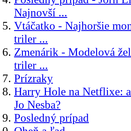
Najnovší ...
Vtáčatko - Najhoršie mon
triler ...
Zmenárik - Modelová žele
triler ...
Prízraky
Harry Hole na Netflixe: a
Jo Nesba?
Posledný prípad
Oheň a ľad