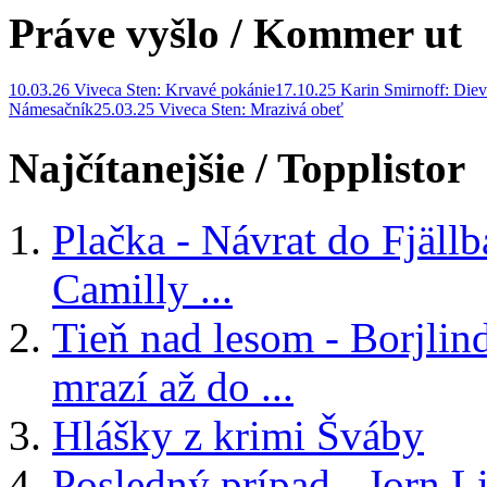
Práve vyšlo
/ Kommer ut
10.03.26 Viveca Sten: Krvavé pokánie
17.10.25 Karin Smirnoff: Diev
Námesačník
25.03.25 Viveca Sten: Mrazivá obeť
Najčítanejšie
/ Topplistor
Plačka - Návrat do Fjäll
Camilly ...
Tieň nad lesom - Borjlind
mrazí až do ...
Hlášky z krimi Šváby
Posledný prípad - Jorn Li