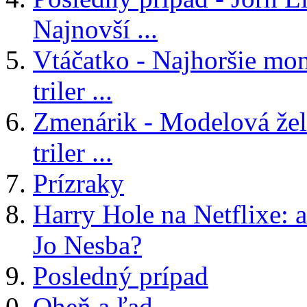
Najnovší ...
Vtáčatko - Najhoršie mon
triler ...
Zmenárik - Modelová žele
triler ...
Prízraky
Harry Hole na Netflixe: a
Jo Nesba?
Posledný prípad
Oheň a ľad