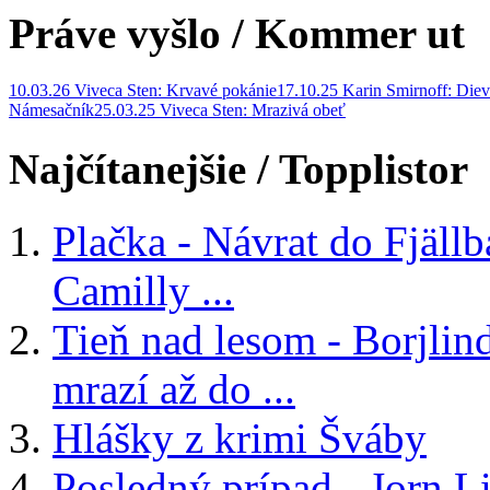
Práve vyšlo
/ Kommer ut
10.03.26 Viveca Sten: Krvavé pokánie
17.10.25 Karin Smirnoff: Diev
Námesačník
25.03.25 Viveca Sten: Mrazivá obeť
Najčítanejšie
/ Topplistor
Plačka - Návrat do Fjäll
Camilly ...
Tieň nad lesom - Borjlind
mrazí až do ...
Hlášky z krimi Šváby
Posledný prípad - Jorn Li