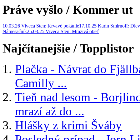
Práve vyšlo
/ Kommer ut
10.03.26 Viveca Sten: Krvavé pokánie
17.10.25 Karin Smirnoff: Diev
Námesačník
25.03.25 Viveca Sten: Mrazivá obeť
Najčítanejšie
/ Topplistor
Plačka - Návrat do Fjäll
Camilly ...
Tieň nad lesom - Borjlind
mrazí až do ...
Hlášky z krimi Šváby
Posledný prípad - Jorn Li