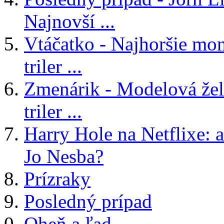
Najnovší ...
Vtáčatko - Najhoršie mon
triler ...
Zmenárik - Modelová žele
triler ...
Harry Hole na Netflixe: a
Jo Nesba?
Prízraky
Posledný prípad
Oheň a ľad