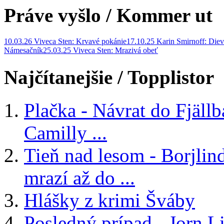
Práve vyšlo
/ Kommer ut
10.03.26 Viveca Sten: Krvavé pokánie
17.10.25 Karin Smirnoff: Diev
Námesačník
25.03.25 Viveca Sten: Mrazivá obeť
Najčítanejšie
/ Topplistor
Plačka - Návrat do Fjäll
Camilly ...
Tieň nad lesom - Borjlind
mrazí až do ...
Hlášky z krimi Šváby
Posledný prípad - Jorn Li