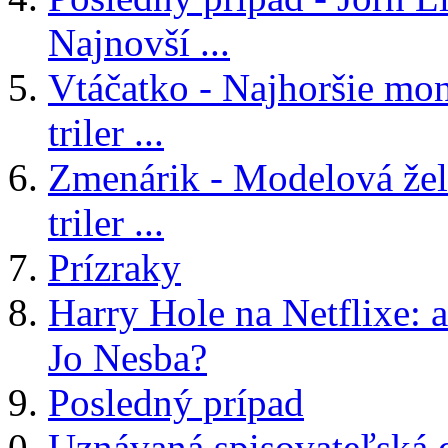
Najnovší ...
Vtáčatko - Najhoršie mon
triler ...
Zmenárik - Modelová žele
triler ...
Prízraky
Harry Hole na Netflixe: a
Jo Nesba?
Posledný prípad
Uznávaná spisovateľská 