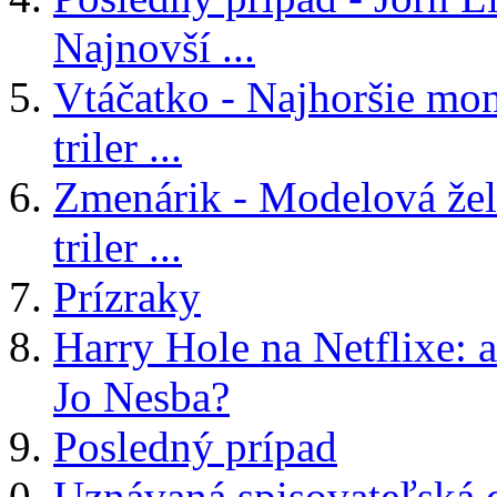
Najnovší ...
Vtáčatko - Najhoršie mon
triler ...
Zmenárik - Modelová žele
triler ...
Prízraky
Harry Hole na Netflixe: a
Jo Nesba?
Posledný prípad
Uznávaná spisovateľská 