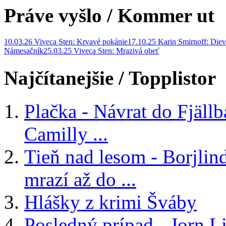
Práve vyšlo
/ Kommer ut
10.03.26 Viveca Sten: Krvavé pokánie
17.10.25 Karin Smirnoff: Diev
Námesačník
25.03.25 Viveca Sten: Mrazivá obeť
Najčítanejšie
/ Topplistor
Plačka - Návrat do Fjäll
Camilly ...
Tieň nad lesom - Borjlind
mrazí až do ...
Hlášky z krimi Šváby
Posledný prípad - Jorn Li