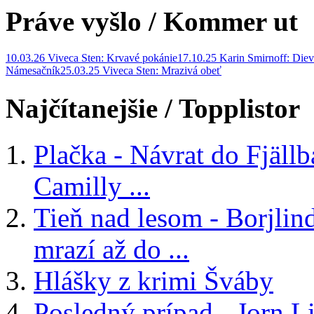
Práve vyšlo
/ Kommer ut
10.03.26 Viveca Sten: Krvavé pokánie
17.10.25 Karin Smirnoff: Diev
Námesačník
25.03.25 Viveca Sten: Mrazivá obeť
Najčítanejšie
/ Topplistor
Plačka - Návrat do Fjäll
Camilly ...
Tieň nad lesom - Borjlind
mrazí až do ...
Hlášky z krimi Šváby
Posledný prípad - Jorn Li