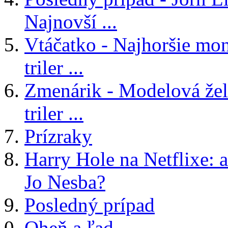
Najnovší ...
Vtáčatko - Najhoršie mon
triler ...
Zmenárik - Modelová žele
triler ...
Prízraky
Harry Hole na Netflixe: a
Jo Nesba?
Posledný prípad
Oheň a ľad