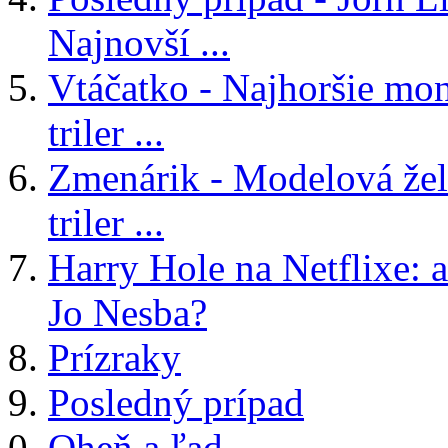
Najnovší ...
Vtáčatko - Najhoršie mon
triler ...
Zmenárik - Modelová žele
triler ...
Harry Hole na Netflixe: a
Jo Nesba?
Prízraky
Posledný prípad
Oheň a ľad