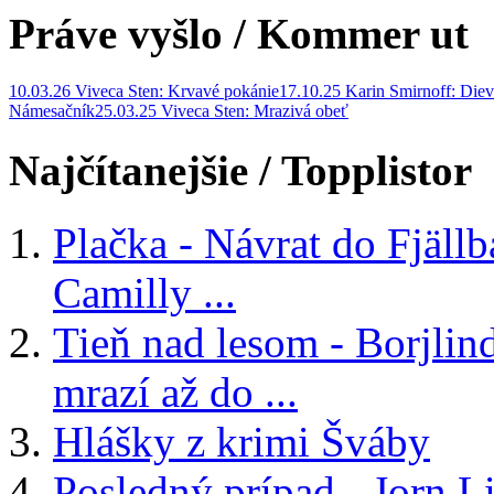
Práve vyšlo
/ Kommer ut
10.03.26 Viveca Sten: Krvavé pokánie
17.10.25 Karin Smirnoff: Diev
Námesačník
25.03.25 Viveca Sten: Mrazivá obeť
Najčítanejšie
/ Topplistor
Plačka - Návrat do Fjäll
Camilly ...
Tieň nad lesom - Borjlind
mrazí až do ...
Hlášky z krimi Šváby
Posledný prípad - Jorn Li