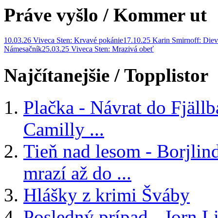
Práve vyšlo
/ Kommer ut
10.03.26 Viveca Sten: Krvavé pokánie
17.10.25 Karin Smirnoff: Diev
Námesačník
25.03.25 Viveca Sten: Mrazivá obeť
Najčítanejšie
/ Topplistor
Plačka - Návrat do Fjäll
Camilly ...
Tieň nad lesom - Borjlind
mrazí až do ...
Hlášky z krimi Šváby
Posledný prípad - Jorn Li