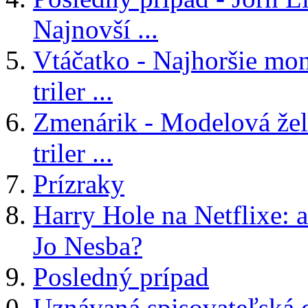
Najnovší ...
Vtáčatko - Najhoršie mon
triler ...
Zmenárik - Modelová žele
triler ...
Prízraky
Harry Hole na Netflixe: a
Jo Nesba?
Posledný prípad
Uznávaná spisovateľská 